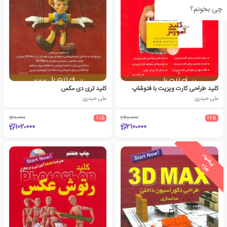
چی بخونم؟
کلید طراحی کارت ویزیت با فتوشاپ
کلید تری دی مکس
علی حیدری
علی حیدری
120،000
٪15
280،000
٪25
102،000
210،000
ی
ش
ن
ه
ا
د
و
ی
ژ
پ
ه