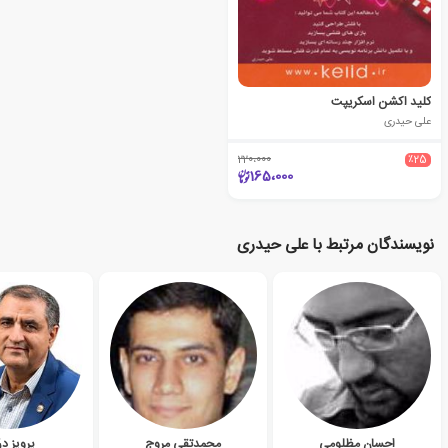
کلید اکشن اسکریپت
علی حیدری
220،000
٪25
165،000
نویسندگان مرتبط با علی حیدری
احسان مظلومی
محمدتقی مروج
پرویز د