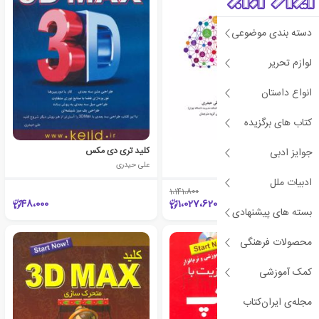
دسته بندی موضوعی
لوازم تحریر
انواع داستان
کتاب های برگزیده
علوم اعصاب سازمانی
کلید تری دی مکس
جوایز ادبی
دیوید ای والدمن
علی حیدری
ادبیات ملل
1،141،800
٪10
48،000
1،027،620
بسته های پیشنهادی
محصولات فرهنگی
ی
ش
ن
ه
ا
د
و
ی
ژ
پ
ه
کمک آموزشی
مجله‌ی ایران‌کتاب