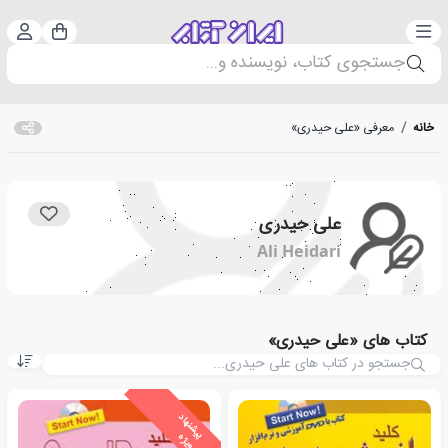
دسته‌بندی
ورود 
سبد خرید
جستجوی کتاب، نویسنده و...
خانه
/
معرفی «علی حیدری»
علی حیدری
Ali Heidari
کتاب های «علی حیدری»
ی
ش
ن
ه
ا
د
و
ی
ژ
پ
ه