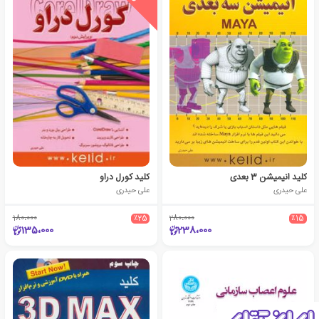
کلید انیمیشن 3 بعدی
کلید کورل دراو
علی حیدری
علی حیدری
180،000
٪25
280،000
٪15
135،000
238،000