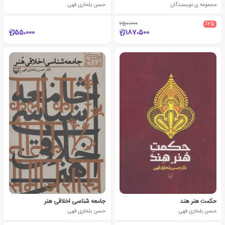
مجموعه ی نویسندگان
حسن بلخاری قهی
250،000
٪25
55،000
187،500
حکمت هنر هند
جامعه شناسی اخلاقی هنر
حسن بلخاری قهی
حسن بلخاری قهی