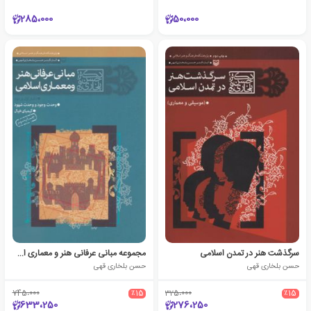
285،000
50،000
سرگذشت هنر در تمدن اسلامی
مجموعه مبانی عرفانی هنر و معماری اسلامی
حسن بلخاری قهی
حسن بلخاری قهی
745،000
٪15
325،000
٪15
633،250
276،250