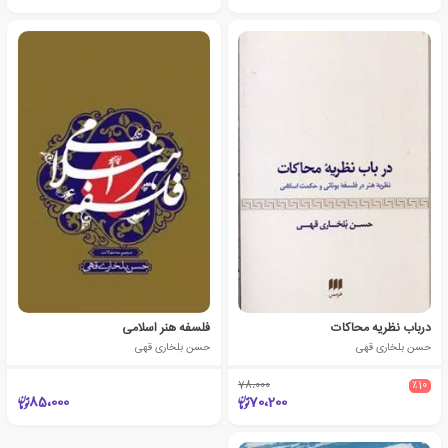
درباب نظریه محاکات
فلسفه هنر اسلامی
حسن بلخاری قهی
حسن بلخاری قهی
78،000
٪10
85،000
70،200