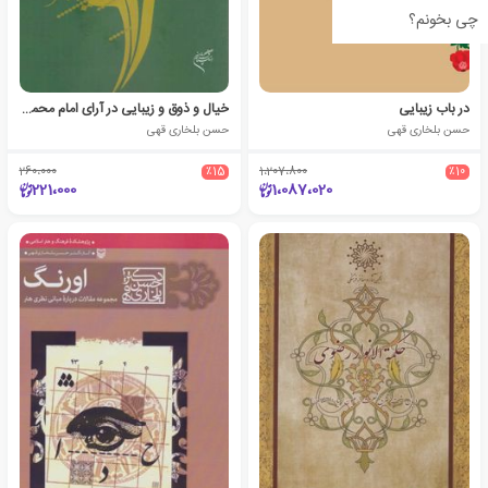
چی بخونم؟
در باب زیبایی
خیال و ذوق و زیبایی در آرای امام محمد غزالی
حسن بلخاری قهی
حسن بلخاری قهی
260،000
٪15
1،207،800
٪10
221،000
1،087،020