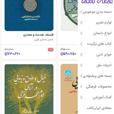
دسته بندی موضوعی
لوازم تحریر
انواع داستان
قدر
فلسفه، هندسه و معماری
حسن بلخاری قهی
حسن بلخاری قهی
کتاب های برگزیده
811،800
٪10
695،000
٪15
730،620
590،750
جوایز ادبی
ادبیات ملل
بسته های پیشنهادی
محصولات فرهنگی
کمک آموزشی
مجله‌ی ایران‌کتاب