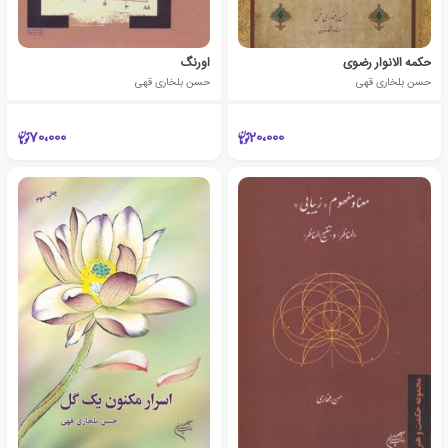
حکمه الانوار رضوی
اورنگ
حسن بلخاری قهی
حسن بلخاری قهی
70،000
20،000