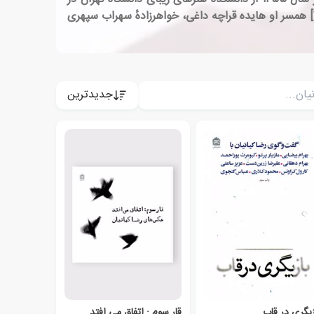
رشته تئاتر فارغ‌التحصیل شد. رضا کیانیان در اواخر حکومت پهلوی به عنوان یک توده ای علیه محمد رضا شاه فعالیت داشت.[۴] همسر او هایده قراچه داغی، خواهرزادهٔ سهراب سپهری
جدیدترین
زیگری در قاب
قار سوم : اتفاق می افتد