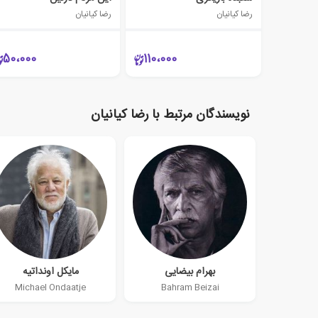
رضا کیانیان
رضا کیانیان
50،000
110،000
نویسندگان مرتبط با رضا کیانیان
بهرام بیضایی
مایکل اونداتیه
Michael Ondaatje
Bahram Beizai