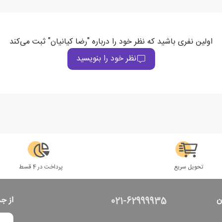
اولین نفری باشید که نظر خود را درباره "رضا کیانیان" ثبت می‌کند
نظر خود را بنویسید
تحویل سریع
پرداخت در 4 قسط
ن
از ج
021-62999935