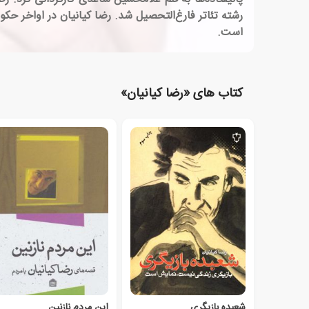
است.
کتاب های «رضا کیانیان»
شعبده بازیگری
این مردم نازنین