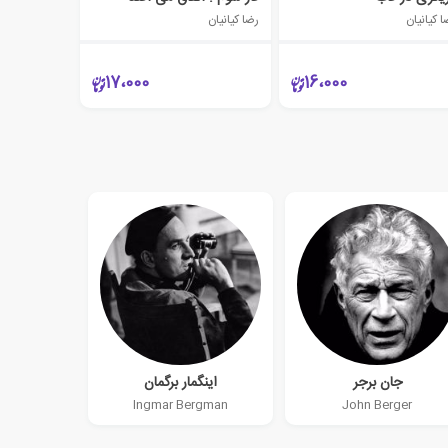
 کیانیان
رضا کیانیان
17،000
16،000
جان برجر
اینگمار برگمان
Ingmar Bergman
John Berger