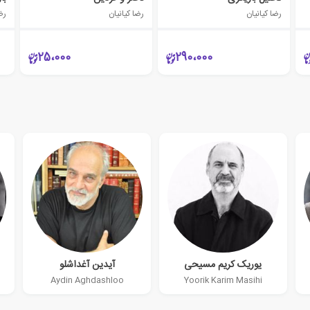
رضا کیانیان
رضا کیانیان
رضا
25،000
290،000
یوریک کریم مسیحی
آیدین آغداشلو
Aydin Aghdashloo
Yoorik Karim Masihi