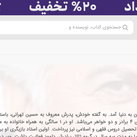
جستجوی کتاب، نویسنده و...
ه میدان خراسان تهران به دنیا آمد. به گفته خودش، پدرش معروف به حسین تهر
رمضون یخی بود.[۳] رضا دومین فرزند خانواده و دارای ۴ برادر 