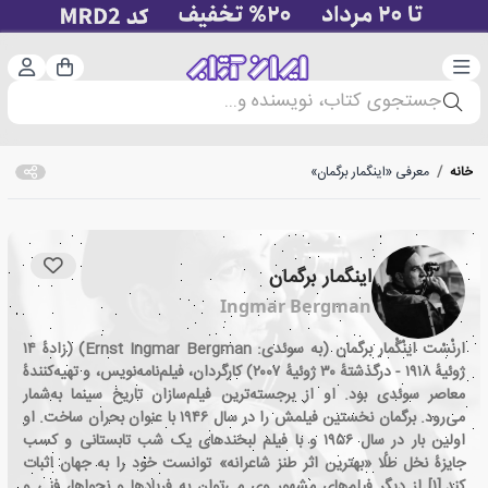
دسته‌بندی
ورود 
سبد خرید
جستجوی کتاب، نویسنده و...
خانه
/
معرفی «اینگمار برگمان»
اینگمار برگمان
Ingmar Bergman
ارنْسْت اینْگْمار برگمان (به سوئدی: Ernst Ingmar Bergman) (زادهٔ ۱۴
ژوئیهٔ ۱۹۱۸ - درگذشتهٔ ۳۰ ژوئیهٔ ۲۰۰۷) کارگردان، فیلم‌نامه‌نویس، و تهیه‌کنندهٔ
معاصر سوئدی بود. او از برجسته‌ترین فیلم‌سازان تاریخ سینما به‌شمار
می‌رود. برگمان نخستین فیلمش را در سال ۱۹۴۶ با عنوان بحران ساخت. او
اولین بار در سال ۱۹۵۶ و با فیلم لبخندهای یک شب تابستانی و کسب
جایزهٔ نخل طلٔا «بهترین اثر طنز شاعرانه» توانست خود را به جهان اثبات
کند.[۱] از دیگر فیلم‌های مشهور وی می‌توان به فریادها و نجواها، فنی و