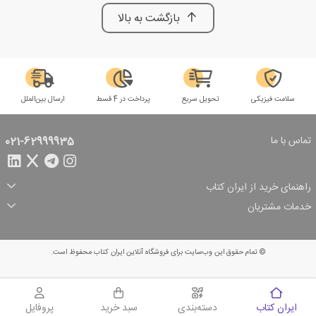
بازگشت به بالا
سلامت فیزیکی
تحویل سریع
پرداخت در 4 قسط
ارسال بین‌الملل
تماس با ما
021-62999935
راهنمای خرید از ایران کتاب
ثبت سفارش
شیوه پرداخت
خدمات مشتریان
تخفیف‌های خرید
شرایط ارسال سفارش
درباره ما
شرایط استفاده
حریم خصوصی
پیگیری سفارش
بازگرداندن سفارش
پرسش‌های متداول
© تمام حقوق این وب‌سایت برای فروشگاه آنلاین ایران کتاب محفوظ است.
سبد خرید
ایران کتاب
دسته‌بندی
سبد خرید
پروفایل