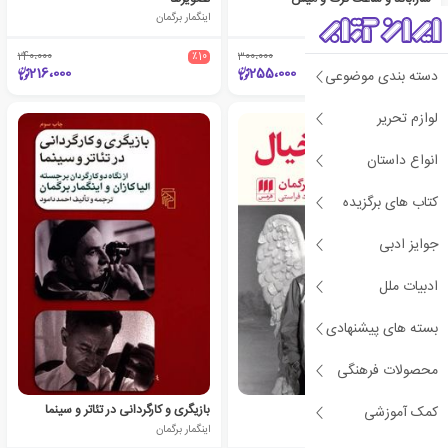
اینگمار برگمان
اینگمار برگمان
240،000
٪10
300،000
٪15
216،000
255،000
دسته بندی موضوعی
لوازم تحریر
انواع داستان
کتاب های برگزیده
جوایز ادبی
ادبیات ملل
بسته های پیشنهادی
محصولات فرهنگی
فانوس خیال
بازیگری و کارگردانی در تئاتر و سینما
کمک آموزشی
اینگمار برگمان
اینگمار برگمان