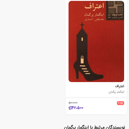
اعتراف
اینگمار برگمان
50،000
٪15
42،500
نویسندگان مرتبط با اینگمار برگمان