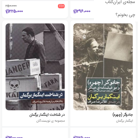
مجله‌ی ایران‌کتاب
250،000
٪10
225،000
296،000
چی بخونم؟
جادوگر (چهره)
در شناخت اینگمار برگمان
اینگمار برگمان
مجموعه ی نویسندگان