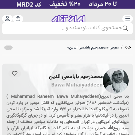
دسته‌بندی
ورود 
سبد خرید
جستجوی کتاب، نویسنده و...
خانه
/
معرفی «محمدرحیم بابامحی الدین»
محمدرحیم بابامحی الدین
Bawa Muhaiyaddeen
بابا محی الدین(Muhammad Raheem Bawa Muhaiyaddeen )
(درگذشت:۸دسامبر ۱۹۸۶) صوفی سریلانکایی که نقش مهمی در وارد کردن
تصوف به آمریکا و کانادا داشت.او در ۱۹۷۱ وارد آمریکا شد و مرکز بابا محی
الدین را در فیلادلفیا با هزار عضو و تأسیس کرد. او در جریان گرگاوگانگیری
دیپلماتهای آمریکایی در تهران نامه‌هایی به مقامات سیاسی مختلف از جمله
سید روح‌الله خمینی نوشت او به تایم گفت هنگامیکه ایرانیان قرآن را
بفهمند بلافاصله گروگانها را آزاد خواهند کرد.او برای آموزه ها، گفتمان ها،