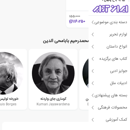
محمدرحیم بابامحی الدین
155،000
٪25
116،250
دسته بندی موضوعی
لوازم تحریر
نویسندگان مرتبط با محمدرحیم بابامحی الدین
انواع داستان
کتاب های برگزیده
جوایز ادبی
ادبیات ملل
بسته های پیشنهادی
محمدرحیم بابامحی الدین
کوماری جای واردنه
خورخه لوئی
Luis Borges
Kumari Jayawardena
Bawa Muhaiyaddeen
محصولات فرهنگی
کمک آموزشی