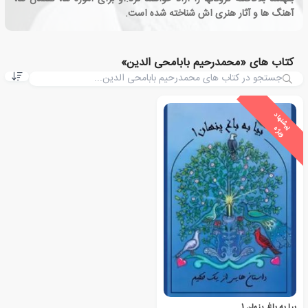
آهنگ ها و آثار هنری اش شناخته شده است.
کتاب های «محمدرحیم بابامحی الدین»
ی
ش
ن
ه
ا
د
و
ی
ژ
پ
ه
بیا به باغ پنهان 1