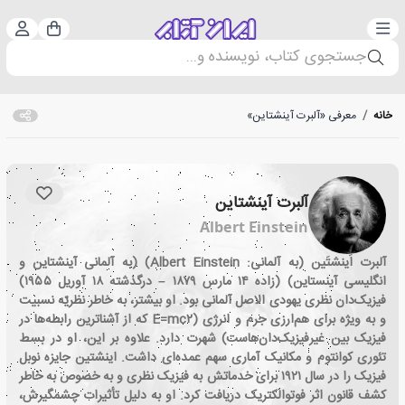
دسته‌بندی
ورود 
سبد خرید
جستجوی کتاب، نویسنده و...
خانه
/
معرفی «آلبرت آینشتاین»
آلبرت آینشتاین
Albert Einstein
آلبرت اَینشتَین (به آلمانی: Albert Einstein) (به آلمانی آینشتاین و
انگلیسی آینستاین) (زاده ۱۴ مارس ۱۸۷۹ – درگذشته ۱۸ آوریل ۱۹۵۵)
فیزیک‌دان نظری یهودی الاصل آلمانی بود. او بیشتر، به خاطر نظریّه نسبیت
و به ویژه برای هم‌ارزی جرم و انرژی (E=mc۲ که از آشناترین رابطه‌ها در
فیزیک بین غیرفیزیک‌دان‌هاست) شهرت دارد. علاوه بر این، او در بسط
تئوری کوانتوم و مکانیک آماری سهم عمده‌ای داشت. اینشتین جایزه نوبل
فیزیک را در سال ۱۹۲۱ برای خدماتش به فیزیک نظری و به خصوص به خاطر
کشف قانون اثر فوتوالکتریک دریافت کرد. او به دلیل تأثیرات چشمگیرش،