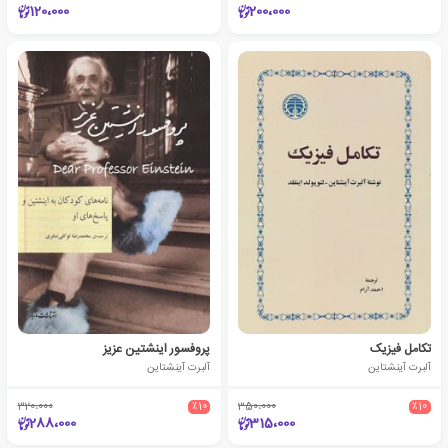
120،000
200،000
تکامل فیزیک
پروفسور اینشتین عزیز
آلبرت آینشتاین
آلبرت آینشتاین
320،000
٪10
350،000
٪10
288،000
315،000