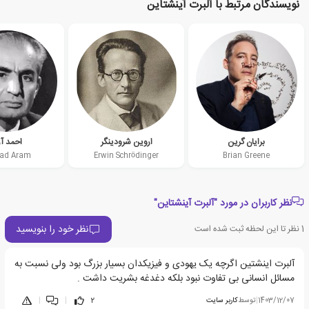
نویسندگان مرتبط با آلبرت آینشتاین
برایان گرین
اروین شرودینگر
احمد آر
ad Aram
Erwin Schrödinger
Brian Greene
نظر کاربران در مورد "آلبرت آینشتاین"
نظر خود را بنویسید
1
نظر تا این لحظه ثبت شده است
آلبرت اینشتین اگرچه یک یهودی و فیزیکدان بسیار بزرگ بود ولی نسبت به
مسائل انسانی بی تفاوت نبود بلکه دغدغه بشریت داشت .
1403/12/07
|
توسط
کاربر سایت
2
|
|