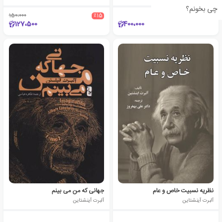
چی بخونم؟
150،000
٪15
127،500
400،000
نظریه نسبیت خاص و عام
جهانی که من می بینم
آلبرت آینشتاین
آلبرت آینشتاین