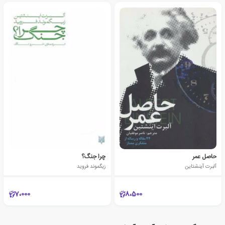
حاصل عمر
چرا جنگ؟
آلبرت آینشتاین
زیگموند فروید
7،000
8،500