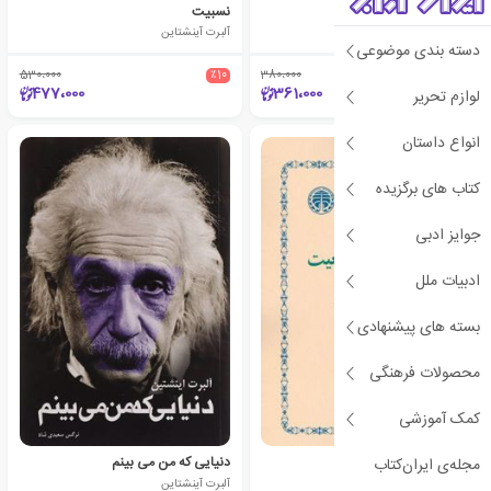
چرا جنگ؟
نسبیت
زیگموند فروید
آلبرت آینشتاین
دسته بندی موضوعی
530،000
٪10
380،000
٪5
477،000
361،000
لوازم تحریر
انواع داستان
کتاب های برگزیده
جوایز ادبی
ادبیات ملل
بسته های پیشنهادی
محصولات فرهنگی
کمک آموزشی
فیزیک و واقعیت
دنیایی که من می بینم
مجله‌ی ایران‌کتاب
آلبرت آینشتاین
آلبرت آینشتاین