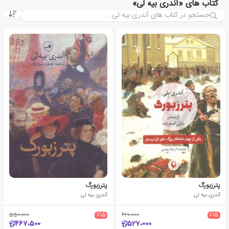
کتاب های «آندری بیه لی»
پترزبورگ
پترزبورگ
آندری بیه لی
آندری بیه لی
550،000
٪15
620،000
٪15
467،500
527،000