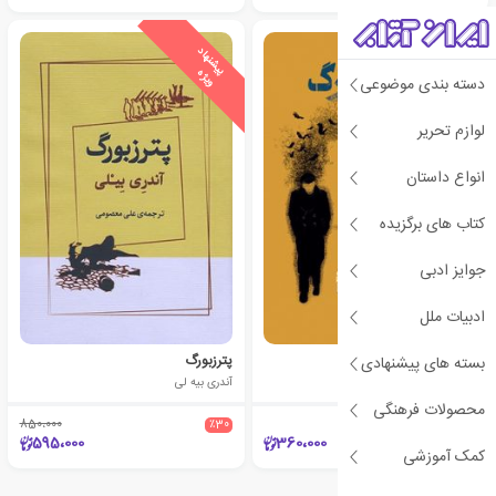
ی
ش
ن
ه
ا
د
و
ی
ژ
پ
ه
دسته بندی موضوعی
لوازم تحریر
انواع داستان
کتاب های برگزیده
جوایز ادبی
ادبیات ملل
پطرزبورگ
پترزبورگ
بسته های پیشنهادی
آندری بیه لی
آندری بیه لی
محصولات فرهنگی
850،000
٪30
595،000
360،000
کمک آموزشی