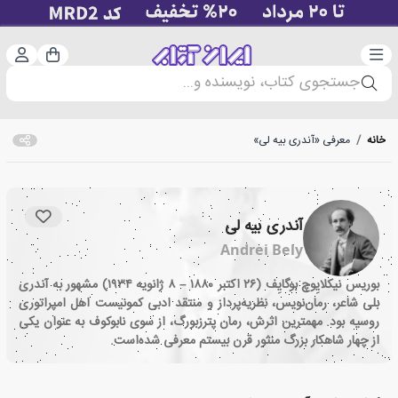
دسته‌بندی
ورود 
سبد خرید
جستجوی کتاب، نویسنده و...
خانه
/
معرفی «آندری بیه لی»
آندری بیه لی
Andrei Bely
بوریس نیکلایِوچ بوگایِف (۲۶ اکتبر ۱۸۸۰ – ۸ ژانویه ۱۹۳۴) مشهور به آندری
بلی شاعر، رمان‌نویس، نظریه‌پرداز و منتقد ادبی کمونیست اهل امپراتوری
روسیه بود. مهمترین اثرش، رمان پترزبورگ، از سوی نابوکوف به عنوان یکی
از چهار شاهکار بزرگ منثور قرن بیستم معرفی شده‌است.