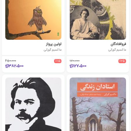
فروافتادگان
اولین پرواز
ماکسیم گورکی
ماکسیم گورکی
450،000
٪15
170،000
٪25
382،500
127،500