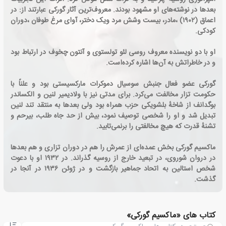
بعدها در نوشته‌های او مشهود بودند. معروف‌ترین آثار گورکی عبارتند از: در
اعماق (۱۹۰۲) ،مادر، بیست وشش مرد ویک دختر، آوای مرغ طوفان ،دوران
کودکی.
او با دو نویسنده معروف روسی لئو تولستوی و آنتون چخوف در ارتباط بود
و در خاطراتش به آن‌ها اشاره کرده‌است.
گورکی عضو فعال جنبش سوسیال دموکرات مارکسیستی بود و علناً با
حکومت تزار مخالفت می‌کرد. برای مدتی نیز با ولادیمیر لنین و الکساندر
بوگدانف از شاخهٔ بلشویکی حزب همراه بود ولی بعدها به منتقد تند لنین
تبدیل شد و او را شخصی توصیف نمود، بیش از حد جاه طلب، بیرحم و
تشنهٔ قدرت که هیچ مخالفتی را برنمی‌تابید.
ماکسیم گورکی بخش عمده‌ای از عمرش را هم در دوران تزاری و هم بعدها
در دروان شوروی، در تبعید خارج از روسیه گذراند. در ۱۹۳۲ او با دعوت
شخص استالین به اتحاد جماهیر بازگشت و در ژوئن ۱۹۳۶ در آنجا در
گذشت.
کتاب های «ماکسیم گورکی»