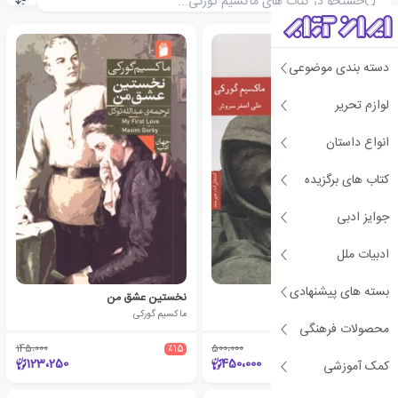
دسته بندی موضوعی
لوازم تحریر
انواع داستان
کتاب های برگزیده
جوایز ادبی
ادبیات ملل
بسته های پیشنهادی
مادر
نخستین عشق من
ماکسیم گورکی
ماکسیم گورکی
محصولات فرهنگی
145،000
٪15
500،000
٪10
123،250
450،000
کمک آموزشی