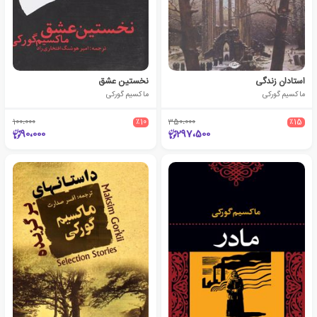
استادان زندگی
نخستین عشق
ماکسیم گورکی
ماکسیم گورکی
100،000
٪10
350،000
٪15
90،000
297،500