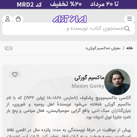
دسته‌بندی
ورود 
سبد خرید
جستجوی کتاب، نویسنده و...
خانه
/
معرفی «ماکسیم گورکی»
ماکسیم گورکی
Maxim Gorky
آلکسی ماکسیموویچ پِشکوف (۸مارس ۱۸۶۸–۱۸ ژوئن ۱۹۳۶) که با نام
ماکسیم گورکی شناخته می‌شود نویسندهٔ اهل روسیه و شوروی، از
بنیان‌گذاران سبک ادبی واقع گرایی سوسیالیستی، فعال سیاسی و پنج بار
نامزد جایزهٔ نوبل ادبیات بود.
پیش از موفقیت در حرفهٔ نویسندگی به مدت پانزده سال در اقصی نقاط
امپراتوری روسیه چرخید و به کرات شغل عوض کرد. اثرات این تجربیات