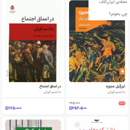
مجله‌ی ایران‌کتاب
چی بخونم؟
ایزرگیل عجوزه
در اعماق اجتماع
ماکسیم گورکی
ماکسیم گورکی
285،000
٪10
175،000
256،500