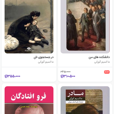
دانشکده های من
در جستجوی نان
ماکسیم گورکی
ماکسیم گورکی
345،000
٪10
355،000
310،500