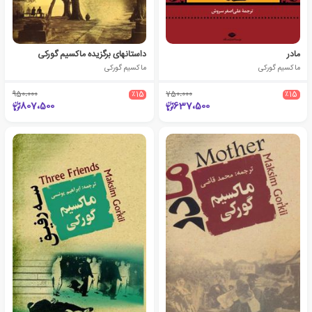
مادر
داستانهای برگزیده ماکسیم گورکی
ماکسیم گورکی
ماکسیم گورکی
950،000
٪15
750،000
٪15
807،500
637،500