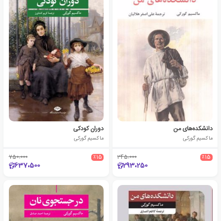
دانشکده‌های من
دوران کودکی
ماکسیم گورکی
ماکسیم گورکی
750،000
٪15
345،000
٪15
637،500
293،250