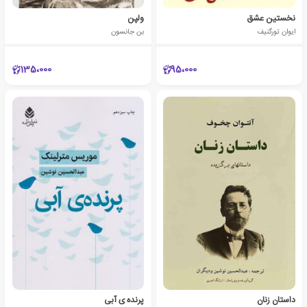
نخستین عشق
ولپن
ایوان تورگنیف
بن جانسون
135،000
95،000
داستان زنان
پرنده ی آبی