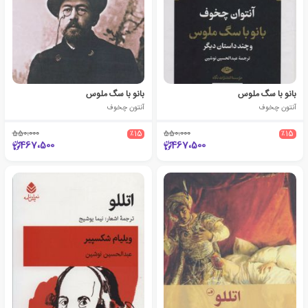
بانو با سگ ملوس
بانو با سگ ملوس
آنتون چخوف
آنتون چخوف
550،000
٪15
550،000
٪15
467،500
467،500