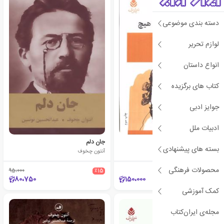
دسته بندی موضوعی
لوازم تحریر
انواع داستان
کتاب های برگزیده
جوایز ادبی
ادبیات ملل
هیاهوی بسیار برای هیچ
جان دلم
بسته های پیشنهادی
ویلیام شکسپیر
آنتون چخوف
محصولات فرهنگی
95،000
٪15
80،750
150،000
کمک آموزشی
مجله‌ی ایران‌کتاب