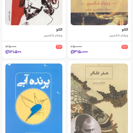
اتللو
اتللو
ویلیام شکسپیر
ویلیام شکسپیر
135،000
٪10
350،000
٪10
121،500
315،000