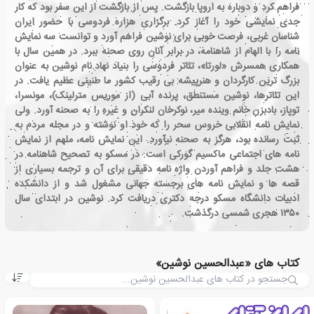
فراهم کرد و دوباره به اروپا بازگشت. پس از بازگشت از این سفر بود که کار
جدی نمایشی خود را آغاز کرد. برگزاری هزاره فردوسی با حضور ایران
شناسان غربی، فرصت خوبی برای نوشین فراهم آورد و توانست سه نمایش
نامه را با الهام از شاهنامه، در برابر آنان روی صحنه ببرد. در همین سال با
همکاری همسرش «لورتا»، تئاتر فردوسی را بنیاد نهاد.نام نوشین به عنوان
بزرگ ترین کارگردان و هنرپیشه بی رقیب کشور ما طنینی عظیم یافت. در
این تئاترها، نوشین مستنطق، پرنده آبی (از موریس مترلینک)، مونسرا،
توپاز، بادبزن خانم وینده میر، نوکرخان لنکران و غیره را به صحنه آورد. ولی
نمایش نامه انقلابی خروس سحر را که خود او نوشته و در مجله مردم به
ثبت رسانده بود، هرگز به صحنه نیآورد. این نمایش نامه، ملهم از نمایش
نامه های اجتماعی ماکسیم گورکی است. در مسکو به تصحیح شاهنامه در
هشت جلد و فراهم آوردن واژه نامه دقیقی برای آن و ترجمه بسیاری از
قصه ها و نمایش نامه های برجسته جهانی مشغول شد و از دانشکده
ادبیات دانشگاه مسکو درجه دکتری دریافت کرد. نوشین در ابتدای سال
۱۳۵۰ هجری شمسی درگذشت.
کتاب های «عبدالحسین نوشین»