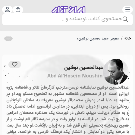
دسته‌بندی
ورود 
سبد خرید
جستجوی کتاب، نویسنده و...
خانه
/
معرفی «عبدالحسین نوشین»
عبدالحسین نوشین
Abd Al'Hosein Noushin
عبدالحسین نوشین نمایشنامه نویس،مترجم، کارگردان تئاتر و شاهنامه پژوه
ایرانی است. او از مصححین شاهنامه مشهور به تصحیح مسکو بود.او در
مشهد به دنیا آمد. پدرش محمدباقر نوشین معروف به سلطان الواعظین
روحانی بود. پس از دوران ابتدایی، در مدارس فرانسوی ادامه تحصیل داد
و به هنگام دریافت دیپلم، نامش در فهرست یک صدنفره محصلان اعزامی
به خارج ثبت شد. در فرانسه به تولوز رفت و در مدرسه تئاتر نام نوشت و از
همین رو هزینه تحصیلی اش قطع شد و به ایران بازگشت.او چند سال بعد،
با عرضه یکی دو نمایش و انتشار یک فرهنگ فارسی به فرانسه، مبلغی