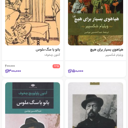
هیاهوی بسیار برای هیچ
بانو با سگ ملوس
ویلیام شکسپیر
آنتون چخوف
400،000
٪25
300،000
150،000