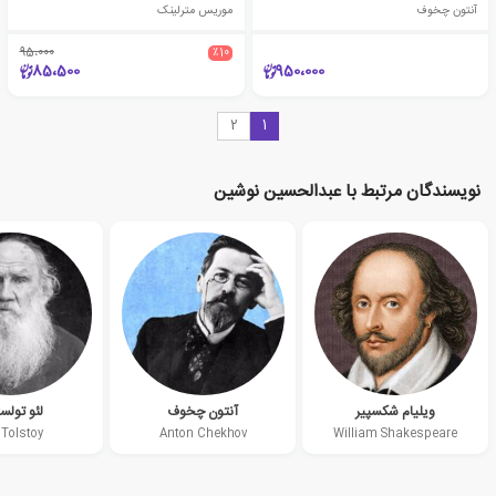
آنتون چخوف
موریس مترلینک
95،000
٪10
85،500
950،000
2
1
نویسندگان مرتبط با عبدالحسین نوشین
ویلیام شکسپیر
آنتون چخوف
لئو تولس
 Tolstoy
Anton Chekhov
William Shakespeare