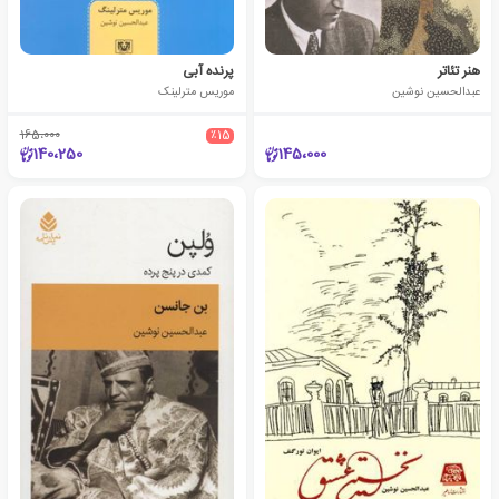
هنر تئاتر
پرنده آبی
عبدالحسین نوشین
موریس مترلینک
165،000
٪15
140،250
145،000