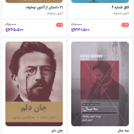
اتاق شماره 6
21 داستان از آنتون چخوف
آنتون چخوف
آنتون چخوف
295،000
٪10
390،000
٪15
265،500
331،500
سه سال
جان دلم