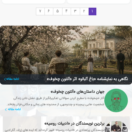
7
6
5
4
3
2
1
نگاهی به نمایشنامه «باغ آلبالو» اثر «آنتون چخوف»
ادامه مقاله
جهان داستان‌های «آنتون چخوف»
آثار «چخوف» با مطرح کردن سوالاتی تفکربرانگیز از طریق نشان دادن زندگی
شخصیت هایی پیچیده و چندوجهی، از محدوده های زمانی و مکانی فراتر رفته‌اند.
ادامه مقاله
برترین نویسندگان در «ادبیات روسیه»
نویسندگان پرتعدادی در «ادبیات روسیه» ظهور کرده اند که ایده های ژرف، آثار ادبی