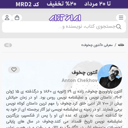
دسته‌بندی
ورود 
سبد خرید
جستجوی کتاب، نویسنده و...
خانه
/
معرفی «آنتون چخوف»
آنتون چخوف
Anton Chekhov
آنتون پاولوویچ چخوف، زاده ی 29 ژانویه ی 1860 و درگذشته ی 15 ژوئن
1904، داستان نویس و نمایشنامه نویس روس بود. او در زمان حیاتش
بیش از 700 اثر ادبی خلق کرد.چخوف را مهم ترین داستان کوتاه نویس
برمی شمارند. او در زمینه ی نمایشنامه نویسی نیز آثار برجسته ای از خود به
جا گذاشته است به طوری که عده ای او را پس از شکسپیر، بزرگترین
نمایشنامه نویس تاریخ قلمداد می کنند.چخوف در سال های پایانی
تحصیلات متوسطه اش در تاگانروگ به تئاتر می رفت و در همین زمان،