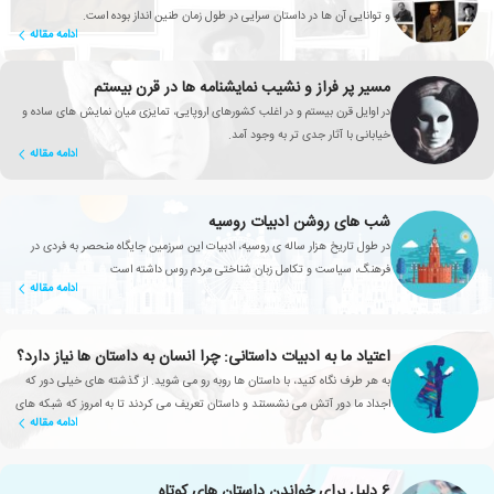
و توانایی آن ها در داستان سرایی در طول زمان طنین انداز بوده است.
ادامه مقاله
مسیر پر فراز و نشیب نمایشنامه ها در قرن بیستم
در اوایل قرن بیستم و در اغلب کشورهای اروپایی، تمایزی میان نمایش های ساده و
خیابانی با آثار جدی تر به وجود آمد.
ادامه مقاله
شب های روشن ادبیات روسیه
در طول تاریخ هزار ساله ی روسیه، ادبیات این سرزمین جایگاه منحصر به فردی در
فرهنگ، سیاست و تکامل زبان شناختی مردم روس داشته است
ادامه مقاله
اعتیاد ما به ادبیات داستانی: چرا انسان به داستان ها نیاز دارد؟
به هر طرف نگاه کنید، با داستان ها روبه رو می شوید. از گذشته های خیلی دور که
اجداد ما دور آتش می نشستند و داستان تعریف می کردند تا به امروز که شبکه های
ادامه مقاله
تلویزیونی، سریال های محبوبی تولید می کنند
6 دلیل برای خواندن داستان های کوتاه