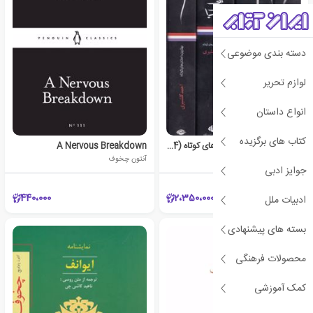
دسته بندی موضوعی
لوازم تحریر
انواع داستان
کتاب های برگزیده
مجموعه‌ی بهترین داستان‌های کوتاه (4 جلدی)
A Nervous Breakdown
ارنست همینگوی
آنتون چخوف
جوایز ادبی
440،000
2،350،000
ادبیات ملل
بسته های پیشنهادی
محصولات فرهنگی
کمک آموزشی