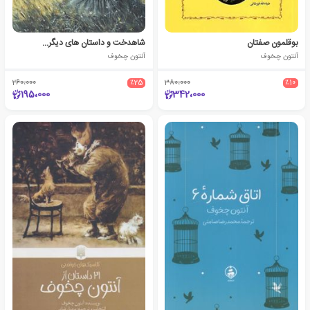
بوقلمون صفتان
شاهدخت و داستان های دیگر...
آنتون چخوف
آنتون چخوف
260،000
٪25
380،000
٪10
195،000
342،000