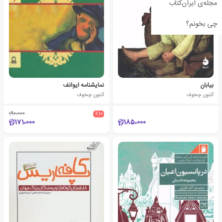
مجله‌ی ایران‌کتاب
چی بخونم؟
بیابان
نمایشنامه ایوانف
آنتون چخوف
آنتون چخوف
190،000
٪10
171،000
185،000