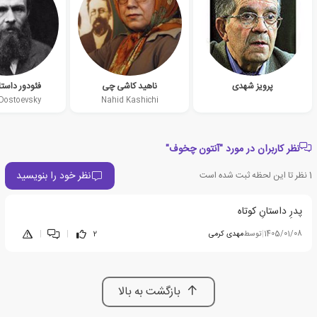
پرویز شهدی
ناهید کاشی چی
فئودور داست
 Dostoevsky
Nahid Kashichi
نظر کاربران در مورد "آنتون چخوف"
نظر خود را بنویسید
1
نظر تا این لحظه ثبت شده است
پدرِ داستانِ کوتاه
1405/01/08
|
توسط
مهدی کرمی
2
|
|
بازگشت به بالا