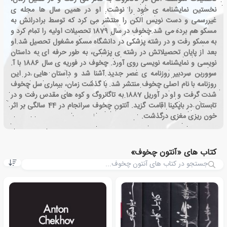
نخستین نمایشنامه ی خود را نوشت. او در همین سال ها مجله ی
غیررسمی و دست نویس الکن را منتشر می کرد که توسط برادرانش به
مسکو هم برده می شد.چخوف در سال 1879 تحصیلات اولیه را تمام کرد و
به مسکو رفت و در رشته پزشکی در دانشگاه مسکو مشغول تحصیل شد.او
بعد از پایان تحصیلاتش در رشته ی پزشکی، به طور حرفه ای به داستان
نویسی و نمایشنامه نویسی روی آورد. چخوف در فوریه ی سال 1886 با آ.
سووربن سردبیر روزنامه ی عصر جدید آشنا شد و داستان هایی در این
روزنامه با نام اصلی چخوف منتشر شد. با گذشت زمان، بیماری سل چخوف
شدت گرفت و او در آوریل 1887 به تاگانروگ و کوه های مقدس رفت و در
تابستان در باپکینا اقامت گزید. آنتون چخوف سرانجام در 44 سالگی بر اثر
خون ریزی مغزی درگذشت.
کتاب های «آنتون چخوف»