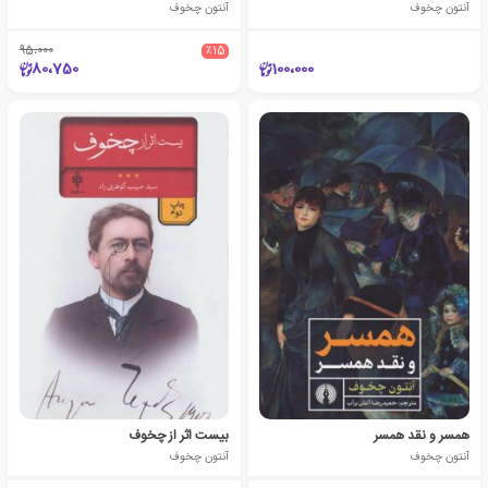
آنتون چخوف
آنتون چخوف
95،000
٪15
80،750
100،000
همسر و نقد همسر
بیست اثر از چخوف
آنتون چخوف
آنتون چخوف