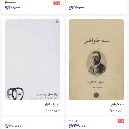
480،000
٪15
408،000
370،000
سه خواهر
دربارۀ عشق
آنتون چخوف
آنتون چخوف
270،000
٪10
300،000
243،000