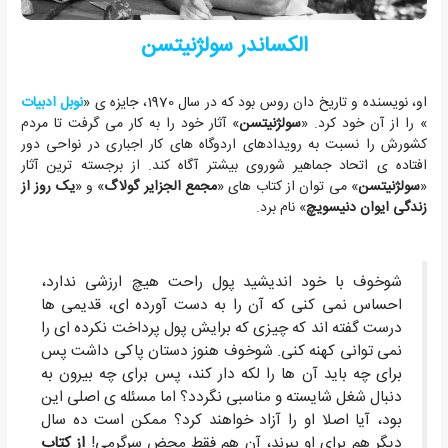
الکساندر سولژنیتسن
او، نویسنده و تاریخ دان روس بود که در سال 1970، جایزه ی «
نوبل ادبیات
» را از آن خود کرد. «
سولژنیتسن
» آثار خود را به کار می گرفت تا مردم
کشورش را نسبت به رویدادهای اردوگاه های کار اجباری در نواحی دور
افتاده ی اتحاد جماهیر شوروی بیشتر آگاه کند. از برجسته ترین آثار
«
سولژنیتسن
» می توان از کتاب های «
مجمع الجزایر گولاگ
» و «
یک روز از
زندگی ایوان دنیسویچ
» نام برد.
شوخوف با خود اندیشید پول راحت هیچ ارزشی ندارد،
احساس نمی کنی که آن را به دست آورده ای، قدیمی ها
درست گفته اند که چیزی که برایش پول پرداخت نکرده ای را
نمی توانی کهنه کنی. شوخوف هنوز دستان پاکی داشت پس
برای چه باید آن ها را لکه دار کند، پس برای چه بیرون به
دنبال شغل شایسته و مناسبی نگردد؟ اما مسئله ی اصلی این
بود، آیا اصلا او را آزاد خواهند کرد؟ ممکن است ده سال
دیگر هم برای او ببرند، آن هم فقط محض سرگرمی!
از کتاب