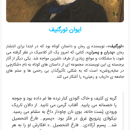
ایوان تورگنیف
«
تورگنیف
»، نویسنده ی رمان و داستان کوتاه بود که در ابتدا برای انتشار
رمان «
پدران و پسران
»، کتابی که امروز یک اثر کلاسیک در نظر گرفته می
شود، با مشکلات و موانع زیادی از طرف ناشرین مواجه شد. یکی دیگر از آثار
برجسته ی این نویسنده، مجموعه ای از داستان های کوتاه به نام «شکارچی
در سایه‌روشن» است که به شکلی تأثیرگذار، بی رحمی ها و ستم های
جامعه ی «ارباب و رعیتی» را آشکار می کند.
گربه ی کثیف و خاک آلودی کنار نرده ها لم داده بود و جوجه
را خصمانه می پایید. آفتاب گرمی می تابید. از دالان تاریک
ورودیِ پُست خانه، بوی نان چاودار داغ به مشام می رسید.
نیکولای پترویچ غرق در فکر بود: «پسرم... فارغ التحصیل
شد... پسرم آرکادی... فارغ التحصیل...» افکارش او را به هر