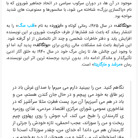
موجود در آن ها، در دوران سرکوب سیاسی در اتحاد جماهیر شوروی که با
نام «پاکسازی بزرگ» شناخته می شود، با سانسورها و ممنوعیت های شدید
مواجه بود.
«
بولگاکف
» در سال 1925، رمانی کوتاه و «
ابزورد
» به نام «
قلب سگ
» را به
انتشار رساند که باعث شد فشارها از طرف حکومت شوروی بر این نویسنده
افزایش یابد و دفتر خاطرات شخصی و چند اثر ناتمامش از او گرفته شود.
این شرایط باعث شد مشکلات مالی زیادی برای «
بولگاکف
» پدید آید اما او
با وجود این چالش ها، تا زمان مرگ خود در سال 1940 به خلق آثار ادبی
تأثیرگذار و ماندگار ادامه داد. بدون تردید برجسته ترین اثر این نویسنده،
رمان «
مرشد و مارگاریتا
» است.
نگاهم کنید. من را ببینید دارم می میرم! با صدای غرش باد در
زیر طاق به خود می پیچم و در حال جان کندن هستم، من و
باد در هم می آمیزیم! آن مردِ پست فطرتِ مثلا سرآشپز که در
غذاخوری عمومی شورای مرکزی اقتصاد مردمی، غذای روزمره
ی کارمندان را طبخ می کند، آب جوش را روی پهلوی چپم
ریخت و من را سوزاند، عجب احمقی، تازه خودش را جزئی از
کارمندان هم می داند! آه خدای من، چقدر سوزناک است! تا
مغز استخوانم تیر می کشد و من همچنان از درد به خودم می