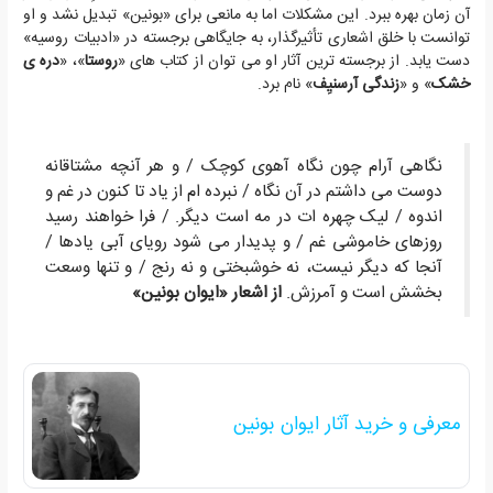
آن زمان بهره ببرد. این مشکلات اما به مانعی برای «بونین» تبدیل نشد و او
توانست با خلق اشعاری تأثیرگذار، به جایگاهی برجسته در «ادبیات روسیه»
دست یابد. از برجسته ترین آثار او می توان از کتاب های «
روستا
»، «
دره ی
خشک
» و «
زندگی آرسنیِف
» نام برد.
نگاهی آرام چون نگاه آهوی کوچک / و هر آنچه مشتاقانه
دوست می داشتم در آن نگاه / نبرده ام از یاد تا کنون در غم و
اندوه / لیک چهره ات در مه است دیگر. / فرا خواهند رسید
روزهای خاموشی غم / و پدیدار می شود رویای آبی یادها /
آنجا که دیگر نیست، نه خوشبختی و نه رنج / و تنها وسعت
بخشش است و آمرزش.
از اشعار «ایوان بونین»
معرفی و خرید آثار ایوان بونین