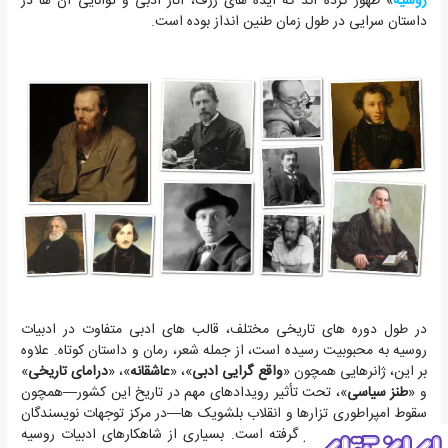
روسیه
» ظهور کرده اند که ایده های ژرف، آثار ادبی و توانایی آن ها در
داستان سرایی در طول زمان طنین انداز بوده است.
در طول دوره های تاریخی مختلف، قالب های ادبی متفاوت در ادبیات
روسیه به محبوبیت رسیده است، از جمله شعر، رمان و داستان کوتاه. علاوه
بر این، ژانرهایی همچون «
واقع گرایی ادبی
»، «
عاشقانه
»، «
درامای تاریخی
»
و «
طنز سیاسی
»، تحت تأثیر رویدادهای مهم در تاریخ این کشور—همچون
سقوط امپراطوری تزارها و انقلاب بلشویک ها—در مرکز توجهات نویسندگان
و مخاطبین روس قرار گرفته است. بسیاری از شاهکارهای ادبیات روسیه