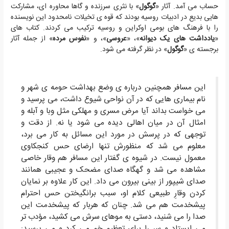
حساب می آمد. آثار «
گوگول
» با نثری سرزنده و گاها محاوره ای، مشارکت
هایی بدیع در ادبیات روسیه بودند که قوه ی تخیلات نامحدود این نویسنده
را با فرهنگ های بومی اوکراین و روسیه ترکیب می کردند. کتاب های
«
یادداشت های یک دیوانه
»، «
عروسی
»، و «
نفوس مرده
» از جمله آثار
برجسته ی «
گوگول
» در نظر گرفته می شود.
این مسافر همچنین درباره ی وضع بهداشت حومه ی شهر و
نام بیماری هایی که در آن نواحی شیوع داشت، می پرسید و
می خواست بداند آیا مرض مسری و مهلکی مثل وبا و آبله و
امثال آن در میان اهالی دیده می شود یا نه. از دقت و
توجهی که در پرسش در مورد این مسائل به کار می برد،
معلوم می شد که منظورش تنها ارضای حس کنجکاوی
معمول نیست. در شیوه ی گفتار این مسافر هم وقار خاصی
مشاهده می شد و گهگاه صدای مضحک و عجیبی همانند
صدای شیپور از بینی بیرون می داد. این کار علاوه بر نمایان
کردن وقارِ طبیعی کلام او، سبب برانگیختن حس احترام
پیشخدمت هم می شد. چنان که هربار که پیشخدمت این
صدا را می شنید، دستی به موهای سرش می کشید، مؤدب تر
می ایستاد و سر را برای تعظیم خم می کرد و می پرسید: