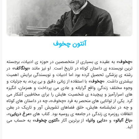
آنتون چخوف
«
چخوف
» به عقیده ی بسیاری از متخصصین در حوزه ی ادبیات، برجسته
ترین نویسنده ی داستان کوتاه در تاریخ است. او نیز مانند «
بولگاکف
» در
رشته ی پزشکی تحصیل کرده بود اما ادبیات و نویسندگی برایش اهمیت
بیشتری داشت. «
چخوف
» با استفاده از زبانی دقیق و بی پرده، به جزئیات و
وجوه مختلف زندگیِ واقع گرایانه و عادی می پرداخت و همزمان، انگیزه
های اسرارآمیز و پیچیده ی شخصیت هایش را برای مخاطبین آشکار می
کرد. یکی از توانایی های منحصر به فرد «چخوف»، چه در داستان های کوتاه
و چه در نمایشنامه هایش، خلق فضاهای تشویش آور و تاریک در بطن
اتفاقات روزمره ی زندگی در جامعه ی روسیه بود. کتاب های «
مرغ دریایی
»،
«
باغ آلبالو
» و «
دایی وانیا
» از برترین آثار «
آنتون چخوف
» به حساب می
آید.