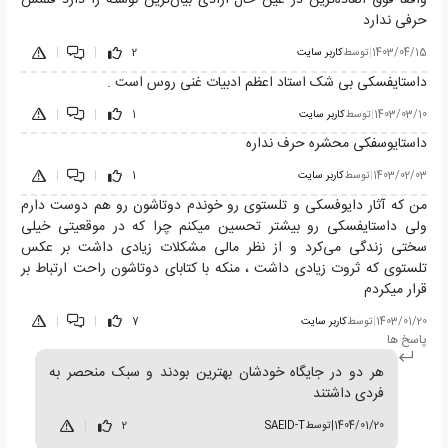
واقعا فوق العاده‌ترین در عین حال آزادی بیان‌ترین نوشته را دارد قلمش
حرفی ندارد
1403/04/15
|
توسط
کاربر سایت
2
|
|
داستایفسکی بی شک استاد اعظم ادبیات غنی روس است .
1403/03/10
|
توسط
کاربر سایت
1
|
|
داستایوسفکی محشره حرف نداره
1403/02/03
|
توسط
کاربر سایت
1
|
|
من که آثار دایوفسکی و تلستوی رو خوندم دوتاشون رو هم دوست دارم
ولی داستایفسکی رو بیشتر تحسین میکنم چرا که در موقعیتی خیلی
سختی زندگی می‌کرد و از نظر مالی مشکلات زیادی داشت بر عکس
تلستوی که ثروت زیادی داشت ، منکه با کتابای دوتاشون راحت ارتباط بر
قرار میکردم
1403/01/20
|
توسط
کاربر سایت
7
|
|
پاسخ ها
هر دو در جایگاه خودشان بهترین بودند و سبک منحصر به
فردی داشتند
1404/01/20
|
توسط
SAEID-T
2
|