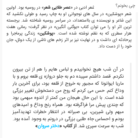
چی بخونم؟
«
پوشکین
» بنیان گذار شعر ادبی در «
عصر طلایی شعر
» در روسیه بود. اولین
شعر «پوشکین» در سال های نوجوانی او به چاپ رسید و طولی نکشید که
این شاعر و نویسنده ی بااستعداد، در سراسر روسیه شناخته شد. برجسته
ترین اثر او را می توان کتاب «یوگنی آنگین» در نظر گرفت؛ رمانی هفت
هزار سطری که به نظم نوشته شده است. «
پوشکین
» زندگی پرماجرا و
پرحادثه ای داشت و در نهایت نیز بر اثر زخم های ناشی از یک دوئل، جان
خود را از دست داد.
در آن شب هیچ نخوابیدم و لباس هایم را هم از تن بیرون
نکردم. قصد داشتم سپیده دم به جلو دروازه ی قلعه بروم و با
ماریا ایوانونا که مجبور به خروج از قلعه بود، براى آخرین بار
وداع کنم. حس مى کردم که روح من دستخوش تغییر بزرگى
شده است. با این حال هیجان من کمتر از اندوه مبهمى بود
که چندى پیش مرا فراگرفته بود. همراه رنج وداع و امیدهاى
مبهم ولى شیرین، بى صبرانه در انتظار خطرات تهدیدآمیز
بودم و احساس جاه طلبى بزرگى در درونم به وجود آمده بود.
شب به سرعت سپرى شد.
از کتاب «
دختر سروان
»