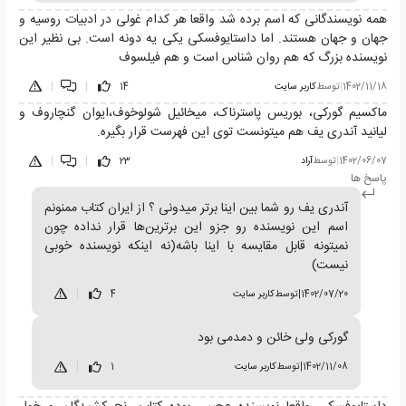
همه نویسندگانی که اسم برده شد واقعا هر کدام غولی در ادبیات روسیه و
جهان و جهان هستند. اما داستایوفسکی یکی یه دونه است. بی نظیر این
نویسنده بزرگ که هم روان شناس است و هم فیلسوف
1402/11/18
|
توسط
کاربر سایت
14
|
|
ماکسیم گورکی، بوریس پاسترناک، میخائیل شولوخوف،ایوان گنچاروف و
لیانید آندری یف هم میتونست توی این فهرست قرار بگیره.
1402/06/07
|
توسط
آراد
23
|
|
پاسخ ها
آندری یف رو شما بین اینا برتر میدونی ؟ از ایران کتاب ممنونم
اسم این نویسنده رو جزو این برترین‌ها قرار نداده چون
نمیتونه قابل مقایسه با اینا باشه(نه اینکه نویسنده خوبی
نیست)
1402/07/20
|
توسط
کاربر سایت
4
|
گورکی ولی خائن و دمدمی بود
1402/11/08
|
توسط
کاربر سایت
1
|