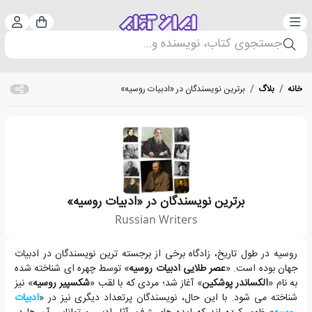
دسته‌بندی
ورود 
سبد خرید
جستجوی کتاب، نویسنده و...
خانه
/
بلاگ
/
برترین نویسندگان در «ادبیات روسیه»
برترین نویسندگان در «ادبیات روسیه»
Russian Writers
نویسندگان پرتعدادی در «ادبیات روسیه» ظهور کرده اند که ایده های ژرف، آثار 
روسیه در طول تاریخ، زادگاه برخی از برجسته ترین نویسندگان در ادبیات
جهان بوده است. «
عصر طلایی ادبیات روسیه
» توسط چهره ای شناخته شده
به نام «
الکساندر پوشکین
» آغاز شد؛ مردی که با لقب «
شکسپیر روسیه
» نیز
شناخته می شود. با این حال، نویسندگان پرتعداد دیگری نیز در «
ادبیات