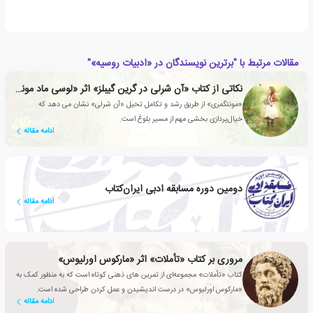
مقالات مرتبط با "برترین نویسندگان در «ادبیات روسیه»"
نکاتی از کتاب «آن شرلی در گرین گیبلز» اثر «لوسی ماد مونتگمری»
«مونتگمری» از طریق رشد و تکامل تخیل «آن شرلی» نشان می دهد که
خیال‌پردازی بخشی مهم از مسیر بلوغ است.
ادامه مقاله
دومین دوره مسابقه ادبی ایران‌کتاب
ادامه مقاله
مروری بر کتاب «تأملات» اثر «مارکوس اورلیوس»
کتاب «تأملات» مجموعه‌ای از تمرین های ذهنی کوتاه است که به منظور کمک به
«مارکوس اورلیوس» در درست اندیشیدن و عمل کردن طراحی شده است.
ادامه مقاله