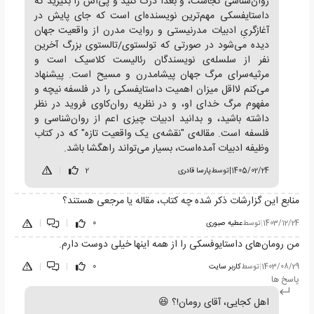
روان‌شناسی کجاست، و بعدا درک کنید و پی‌اش را بگیرید که
داستایفسکی مهم‌ترین نویسنده‌ای است که جای پایش در
آغازگریِ ادبیات مدرنیستی و روایت مدرن از واقعیت جهان
دیده می‌شود در صورتی که تولستوی/تالستوی بزرگ آخرین
نفر از سلسله‌ی نویسندگان رئالیست کلاسیک است و
مرثیه‌سرای مرگ جهان پیشامدرن و مسیح است. پیشنهاد
می‌کنم لااقل میزان اهمیت داستایفسکی را در فلسفه نیچه و
مفهوم مرگ خدای او، و در نظریه روان‌کاوی فروید در نظر
داشته باشید، و بدانید ادبیات چیزی اعم از روان‌شناسی و
فلسفه است. مقاله‌ی "نقشه‌ی یک واقعیت تازه" که در کتاب
وظیفه ادبیات آمده‌است، بسیار می‌تواند راهگشا باشد.
1405/02/24
|
توسط
پارسا قادری
2
|
منابع این گزارشات ذکر شده چه کتاب، مقاله یا مرجعی هستند؟
1403/12/24
|
توسط
عطیه صبوری
0
|
|
من رومان‌های داستایوفسکی را از همه اینها خیلی دوست دارم.
1403/08/29
|
توسط
کاربر سایت
0
|
|
پاسخ ها
اهل کجایی، آقای رومان!؟ 😆