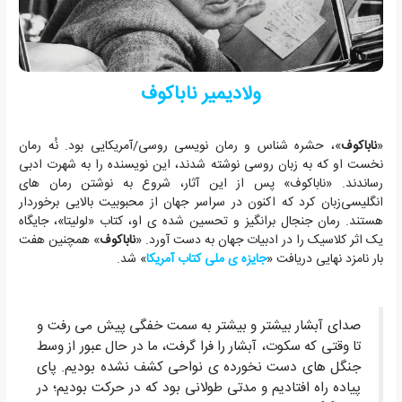
ولادیمیر ناباکوف
«
ناباکوف
»، حشره شناس و رمان نویسی روسی/آمریکایی بود. نُه رمان
نخست او که به زبان روسی نوشته شدند، این نویسنده را به شهرت ادبی
رساندند. «ناباکوف» پس از این آثار، شروع به نوشتن رمان های
انگلیسی‌زبان کرد که اکنون در سراسر جهان از محبوبیت بالایی برخوردار
هستند. رمان جنجال برانگیز و تحسین شده ی او، کتاب «لولیتا»، جایگاه
یک اثر کلاسیک را در ادبیات جهان به دست آورد. «
ناباکوف
» همچنین هفت
بار نامزد نهایی دریافت «
جایزه ی ملی کتاب آمریکا
» شد.
صدای آبشار بیشتر و بیشتر به سمت خفگی پیش می رفت و
تا وقتی که سکوت، آبشار را فرا گرفت، ما در حال عبور از وسط
جنگل های دست نخورده ی نواحی کشف نشده بودیم. پای
پیاده راه افتادیم و مدتی طولانی بود که در حرکت بودیم؛ در