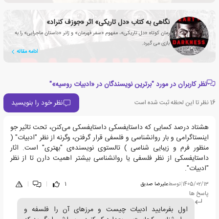
نگاهی به کتاب «دل تاریکی» اثر «جوزف کنراد»
رمان کوتاه «دل تاریکی»، مفهوم «سفر قهرمان» و ژانر «داستان ماجرایی» را به
بازی می گیرد.
ادامه مقاله
نظر کاربران در مورد "برترین نویسندگان در «ادبیات روسیه»"
نظر خود را بنویسید
16
نظر تا این لحظه ثبت شده است
هشتاد درصد کسایی که داستایفسکی داستایفسکی می‌کنن، تحت تاثیر جو
اینستاگرامی و بار روانشناسی و فلسفی قرار گرفتن، وگرنه از نظر "ادبیات" (
منظور فرم و زیبایی شناسی ) تالستوی نویسنده‌ی "بهتری" است. اثار
داستایفسکی از نظر فلسفی یا روانشناسی بیشتر اهمیت دارن تا از نظر
"ادبیات".
1405/02/13
|
توسط
علیرضا صدیق
1
|
|
پاسخ ها
اول بفرمایید ادبیات چیست و مرزهای آن را فلسفه و