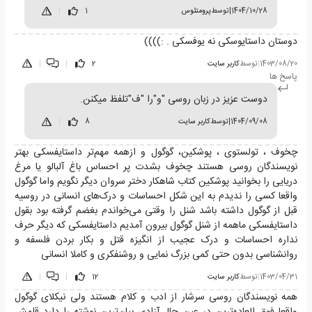
1404/10/28
|
توسط
پرومتئوس
1
|
دوستان داستایوسکی نه یوفسکی . :))))
1403/08/20
|
توسط
کاربر سایت
2
|
|
پاسخ ها
دوست عزیز در زبان روسی "و"را "ف"تلفظ میکنن.
1404/09/08
|
توسط
کاربر سایت
8
|
چخوف ، تولستوی ، پوشکین، گوگول و ازهمه مهم‌تر داستایفسکی بهتر
نویسندگان روسی هستند چخوف بشدت پر احساس باغ آلبالو یا مرغ
دریایی را بخوانید پوشکین کتاب شاهکار دختر سروان دیگر نگویم واما گوگول
واقعا کسی را ندیدم به این شکل احساسات و درک‌های انسانی در روسیه
قبل از گوگول داشته باشد شنل را وقتی می‌خواندم بغضم گرفته بود بقول
داستایفسکی ماهمه از شنل گوگول بیرون آمدیم داستایفسکی که دیگر حرف
نداره احساسات و درک عجیب از انگیزه قتل و بکار بردن فلسفه و
روانشناسی بدون حتی کمی بزرگ نمایی و روشنفکری و کاملا انسانی
1403/04/31
|
توسط
کاربر سایت
12
|
|
همه نویسندگان روسی سرشار از ادب و کلام هستند ولی نیکلای گوگول