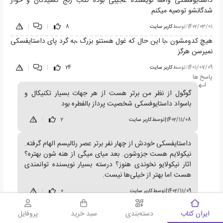
داستایوفسکی واقعا نویسنده عجیبی بوده کتاب رنج کشیدگان و خوار
شدگانشو توصیه میکنم
1402/03/01
|
توسط
کاربر سایت
8
|
|
هیچ کدومشون ،با این حال که غول هستنو بزرگ ،به گرد پای داستایفسکی
نمیرسن هرگز
1401/07/09
|
توسط
کاربر سایت
24
|
|
پاسخ ها
گوگول از نظر من برتر هست از هر جهات بسیار تکنیکال و
باسواد داستایوفسکی شخصیت پرداز بالفطره بود
1402/11/08
|
توسط
کاربر سایت
2
|
داستایفسکی خودش از چهار نفر برتر عصر رئالیسم الهام گرفته.
نیکولایم هست جزوشون. بعد میای میگی از هنه شون بهتره؟
اثار نیکولایو نخوندی هنوز؟ درسته بسیار نویسنده توانمندی
هست اما بهتر از خیلی‌ها نیست.
1402/11/09
|
توسط
کاربر سایت
0
|
سبد خرید
داستایوفسکی واقعا فوق العادست .... یکی از بهترین و پیچیده‌ترین
ایران کتاب
دسته‌بندی
سبد خرید
پروفایل