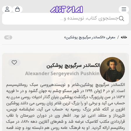
دسته‌بندی
ورود 
سبد خرید
جستجوی کتاب، نویسنده و...
خانه
/
معرفی «الکساندر سرگیویچ پوشکین»
الکساندر سرگیویچ پوشکین
Alexander Sergeyevich Pushkin
الکساندر سرگیویچ پوشکین،شاعر و نویسندهیروسی سبک رومانتیسیسم
است. او در ۶ ژوئن ۱۷۹۹ در شهر مسکو چشم به جهان گشود و در ۱۰ فوریه
۱۸۳۷ در سن پترزبورگ درگذشت.پوشکین بنیان گذار ادبیات روسی مدرن به
حساب می آید و برخی او را بزرگ ترین شاعر زبان روسی می دانند.پوشکین
افزون بر آنکه شاعر بزرگ روسیه به حساب می آید، نمایشنامه نویس،
نثرپرداز و منتقد ادبی نیز بود. اشعار وی در دوران دبیرستان با نقاب
قراردادی مکتب کلاسیک عرضه شد و شعرهای آغازین دهه ۱۸۲۰، در سبک
رمانتیسم ارائه گردید. او به فرهنگ عامه روس هم دلبسته بود و چند قصه