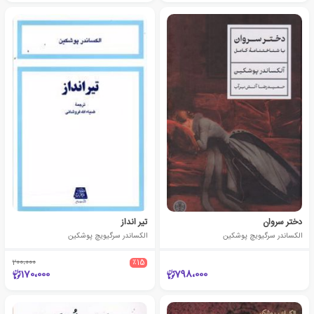
دختر سروان
تیر انداز
الکساندر سرگیویچ پوشکین
الکساندر سرگیویچ پوشکین
200،000
٪15
170،000
798،000