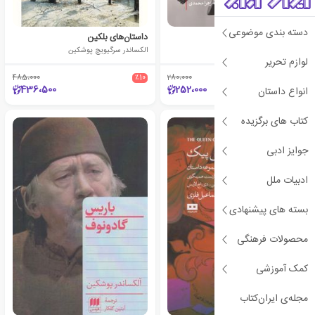
دسته بندی موضوعی
اقرار میکنم : عاشق شده ام
داستان‌های بلکین
الکساندر سرگیویچ پوشکین
الکساندر سرگیویچ پوشکین
لوازم تحریر
485،000
٪10
280،000
٪10
436،500
252،000
انواع داستان
کتاب های برگزیده
جوایز ادبی
ادبیات ملل
بسته های پیشنهادی
محصولات فرهنگی
کمک آموزشی
مجله‌ی ایران‌کتاب