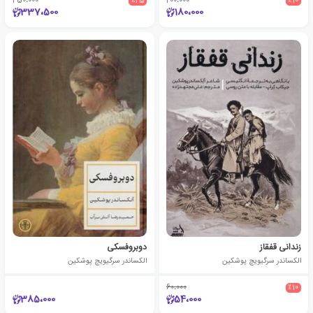
450،000
٪25
200،000
٪10
337،500
180،000
زندانی قفقاز
دوبروفسکی
الکساندر سرگیویچ پوشکین
الکساندر سرگیویچ پوشکین
60،000
٪10
385،000
54،000