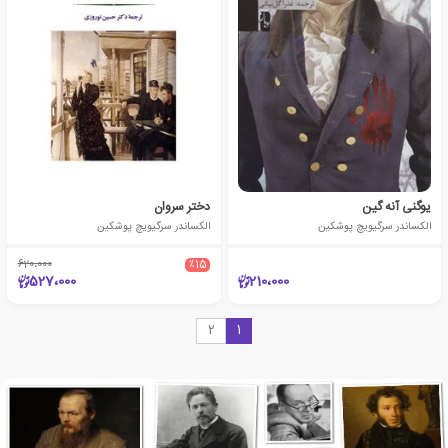
یوگنی آنه گین
دختر سروان
الکساندر سرگیویچ پوشکین
الکساندر سرگیویچ پوشکین
620،000
٪15
527،000
210،000
2
1