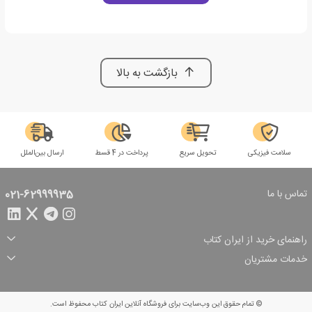
بازگشت به بالا
سلامت فیزیکی
تحویل سریع
پرداخت در 4 قسط
ارسال بین‌الملل
تماس با ما
021-62999935
راهنمای خرید از ایران کتاب
ثبت سفارش
شیوه پرداخت
خدمات مشتریان
تخفیف‌های خرید
شرایط ارسال سفارش
درباره ما
شرایط استفاده
حریم خصوصی
پیگیری سفارش
بازگرداندن سفارش
پرسش‌های متداول
© تمام حقوق این وب‌سایت برای فروشگاه آنلاین ایران کتاب محفوظ است.