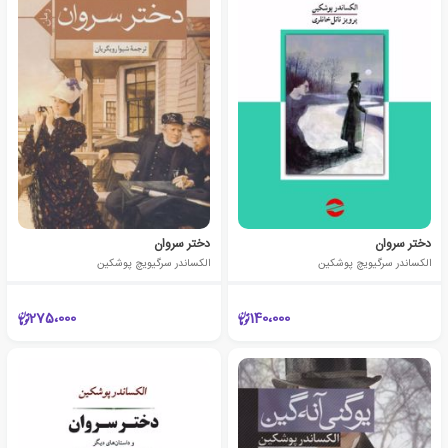
دختر سروان
دختر سروان
الکساندر سرگیویچ پوشکین
الکساندر سرگیویچ پوشکین
275،000
140،000