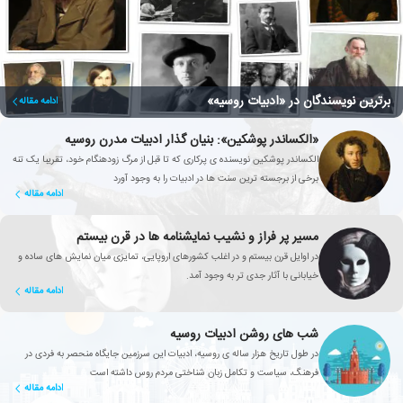
برترین نویسندگان در «ادبیات روسیه»
ادامه مقاله
«الکساندر پوشکین»: بنیان گذار ادبیات مدرن روسیه
الکساندر پوشکین نویسنده ی پرکاری که تا قبل از مرگ زودهنگام خود، تقریبا یک تنه
برخی از برجسته ترین سنت ها در ادبیات را به وجود آورد
ادامه مقاله
مسیر پر فراز و نشیب نمایشنامه ها در قرن بیستم
در اوایل قرن بیستم و در اغلب کشورهای اروپایی، تمایزی میان نمایش های ساده و
خیابانی با آثار جدی تر به وجود آمد.
ادامه مقاله
شب های روشن ادبیات روسیه
در طول تاریخ هزار ساله ی روسیه، ادبیات این سرزمین جایگاه منحصر به فردی در
فرهنگ، سیاست و تکامل زبان شناختی مردم روس داشته است
ادامه مقاله