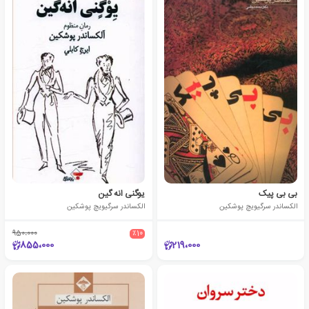
بی بی پیک
یوگنی انه گین
الکساندر سرگیویچ پوشکین
الکساندر سرگیویچ پوشکین
950،000
٪10
855،000
219،000