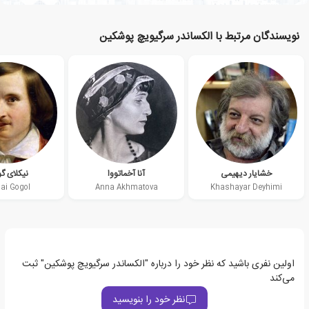
نویسندگان مرتبط با الکساندر سرگیویچ پوشکین
خشایار دیهیمی
آنا آخماتووا
نیکلای گ
lai Gogol
Anna Akhmatova
Khashayar Deyhimi
اولین نفری باشید که نظر خود را درباره "الکساندر سرگیویچ پوشکین" ثبت
می‌کند
نظر خود را بنویسید