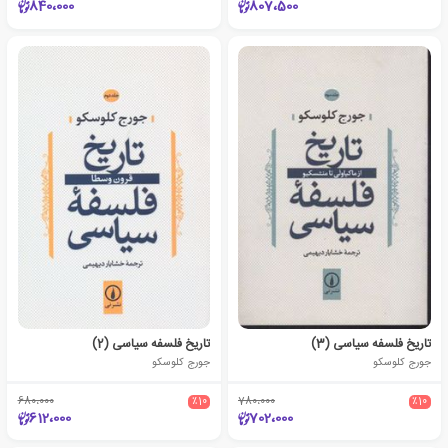
840،000
807،500
تاریخ فلسفه سیاسی (3)
تاریخ فلسفه سیاسی (2)
جورج کلوسکو
جورج کلوسکو
680،000
٪10
780،000
٪10
612،000
702،000