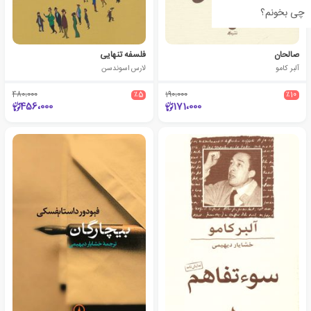
چی بخونم؟
صالحان
فلسفه تنهایی
آلبر کامو
لارس اسوندسن
480،000
٪5
190،000
٪10
456،000
171،000