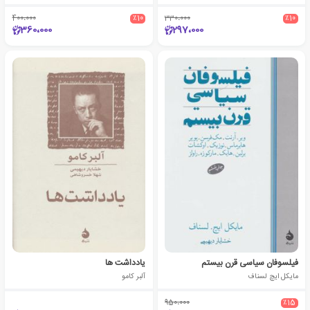
400،000
٪10
330،000
٪10
360،000
297،000
فیلسوفان سیاسی قرن بیستم
یادداشت ها
مایکل ایچ لسناف
آلبر کامو
950،000
٪15