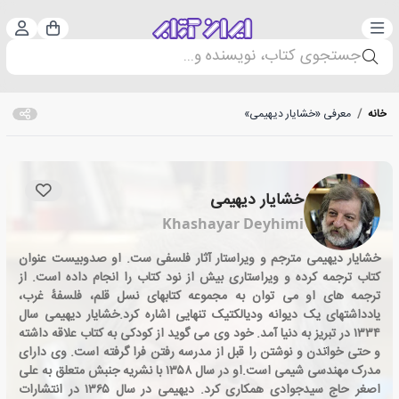
دسته‌بندی
ورود 
سبد خرید
جستجوی کتاب، نویسنده و...
خانه
/
معرفی «خشایار دیهیمی»
خشایار دیهیمی
Khashayar Deyhimi
خشایار دیهیمی مترجم و ویراستار آثار فلسفی ست. او صدوبیست عنوان
کتاب ترجمه کرده و ویراستاری بیش از نود کتاب را انجام داده است. از
ترجمه های او می توان به مجموعه کتابهای نسل قلم، فلسفهٔ غرب،
یادداشتهای یک دیوانه ودیالکتیک تنهایی اشاره کرد.خشایار دیهیمی سال
۱۳۳۴ در تبریز به دنیا آمد. خود وی می گوید از کودکی به کتاب علاقه داشته
و حتی خواندن و نوشتن را قبل از مدرسه رفتن فرا گرفته است. وی دارای
مدرک مهندسی شیمی است.او در سال ۱۳۵۸ با نشریه جنبش متعلق به علی
اصغر حاج سیدجوادی همکاری کرد. دیهیمی در سال ۱۳۶۵ در انتشارات