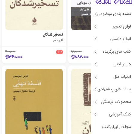
دسته بندی موضوعی
لوازم تحریر
تبعیدیان سودایی
تسخیر شدگان
انواع داستان
ادوارد هالت کار
آلبر کامو
کتاب های برگزیده
400،000
٪10
980،000
٪10
360،000
882،000
جوایز ادبی
ادبیات ملل
بسته های پیشنهادی
محصولات فرهنگی
کمک آموزشی
مجله‌ی ایران‌کتاب