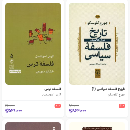
تاریخ فلسفه سیاسی (1)
فلسفه ترس
جورج کلوسکو
لارس اسوندسن
610،000
٪10
960،000
٪10
549،000
864،000