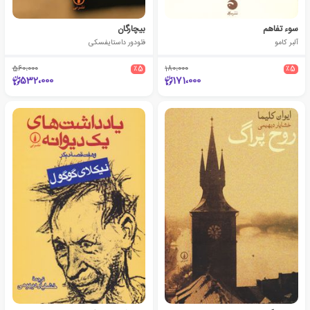
سوء تفاهم
بیچارگان
آلبر کامو
فئودور داستایفسکی
560،000
٪5
180،000
٪5
532،000
171،000