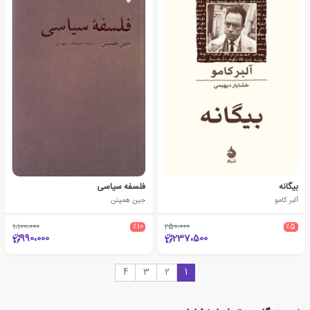
بیگانه
فلسفه سیاسی
آلبر کامو
جین همپتن
1،100،000
٪10
250،000
٪5
990،000
237،500
4
3
2
1