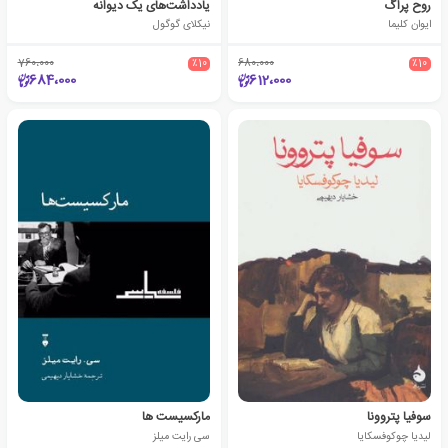
روح پراگ
یادداشت‌های یک دیوانه
ایوان کلیما
نیکلای گوگول
760،000
٪10
680،000
٪10
684،000
612،000
سوفیا پتروونا
مارکسیست ها
لیدیا چوکوفسکایا
سی رایت میلز