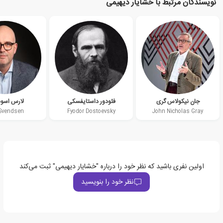
نویسندگان مرتبط با خشایار دیهیمی
جان نیکولاس گری
فئودور داستایفسکی
لارس اسو
Svendsen
Fyodor Dostoevsky
John Nicholas Gray
اولین نفری باشید که نظر خود را درباره "خشایار دیهیمی" ثبت می‌کند
نظر خود را بنویسید