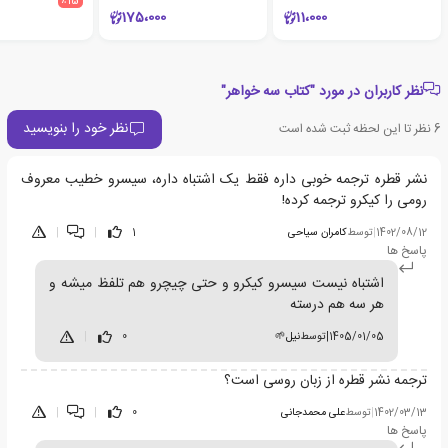
٪15
175،000
11،000
نظر کاربران در مورد "کتاب سه خواهر"
نظر خود را بنویسید
6
نظر تا این لحظه ثبت شده است
نشر قطره ترجمه خوبی داره فقط یک اشتباه داره، سیسرو خطیب معروف
رومی را کیکرو ترجمه کرده!
1402/08/12
|
توسط
کامران سیاحی
1
|
|
پاسخ ها
اشتباه نیست سیسرو کیکرو و حتی چیچرو هم تلفظ میشه و
هر سه هم درسته
1405/01/05
|
توسط
نیل🌱
0
|
ترجمه نشر قطره از زبان روسی است؟
1402/03/13
|
توسط
علی محمدجانی
0
|
|
پاسخ ها