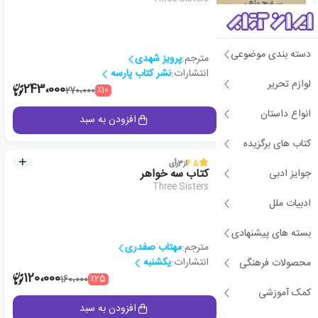
دسته بندی موضوعی
مترجم:
پرویز شهدی
انتشارات:
نشر کتاب پارسه
لوازم تحریر
2
243،000
٪10
270،000
انواع داستان
جزئیات
افزودن به سبد
کتاب های برگزیده
پیشنهاد ویژه
4.5
از
3
رأی
جوایز ادبی
کتاب سه خواهر
Three Sisters
ادبیات ملل
بسته های پیشنهادی
مترجم:
مهتاب صفدری
انتشارات:
یکشنبه
محصولات فرهنگی
2
120،000
٪25
160،000
کمک آموزشی
جزئیات
افزودن به سبد