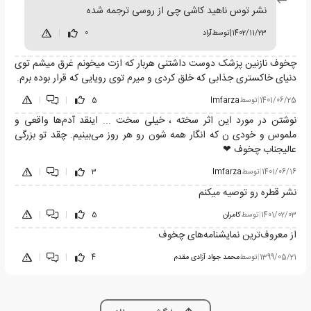
نشر توس ناهید کاشی چی از روسی ترجمه شده
1402/11/23
|
توسط
آراد
0
|
چخوف نازنین پزشک دوست داشتنی هربار که ازت میخونم غرق میشم توی
دنیای خاکستری جذابی که خلق کردی و میرم توی رویایی که قرار بوده برم.
1401/06/25
|
توسط
Imfarza
5
|
|
نوشتن در مورد این اثر سخته ، خیلی سخت ... اینقد آدم‌ها واقعی و
ملموس و خودی ن که انگار همه شون رو هر روز می‌بینیم. چقد تو بزرگی
عالیجناب چخوف ❤
1401/06/16
|
توسط
Imfarza
3
|
|
نشر قطره رو توصیه میکنم
1401/02/03
|
توسط
کامران
5
|
|
از معروف‌ترین نمایشنامه‌های چخوف
1399/05/21
|
توسط
محمد جواد آزادی مقدم
4
|
|