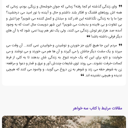
وای زندگی گذشته ام کجا رفته؟ زمانی که جوان خوشحال و زرنگی بودم، زمانی که
همه اش رویاهای قشنگ و افکار بلند داشتم و حال و آینده با نور امید می درخشید؟
چرا ما پا به زندگی نگذاشته این قدر کند و مبتذل و کسل کننده می شویم؟ چرا تنبل و
بی تفاوت و بی فایده و بدبخت می شویم؟ این شهر دویست سال است که به وجود
آمده؛ صد هزار نفر توش زندگی می کنند، ولی یک نفر هم پیدا نمی شود که با آن های
دیگر فرقی داشته باشد!
مردم این جا هیچ کاری جز خوردن و نوشیدن و خوابیدن نمی کنند... آن وقت می
میرند و یک مشت دیگر جاشان را می گیرند و آن ها هم می خورند و می نوشند و می
خوابند؛ و تازه برای این که یک خرده تنوع به زندگی شان بدهند تا به کلی از فرط
کسالت خرفت نشوند، می روند توی شایعات چندش آور و عرق و قمار و دعوا و مرافعه؛
زن به شوهر حقه می زند و شوهر به زن دروغ می گوید، و وانمود می کنند که هیچی
ندیده و هیچی نشنیده اند.
مقالات مرتبط با کتاب سه خواهر