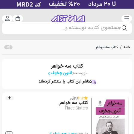
دسته‌بندی
ورود 
سبد خرید
جستجوی کتاب، نویسنده و...
خانه
/
کتاب سه خواهر
کتاب سه خواهر
نویسنده:
آنتون چخوف
5
ناشر این کتاب را منتشر کرده‌اند
4.17
از
3
رأی
کتاب سه خواهر
Three Sisters
مترجم:
سعید حمیدیان
1