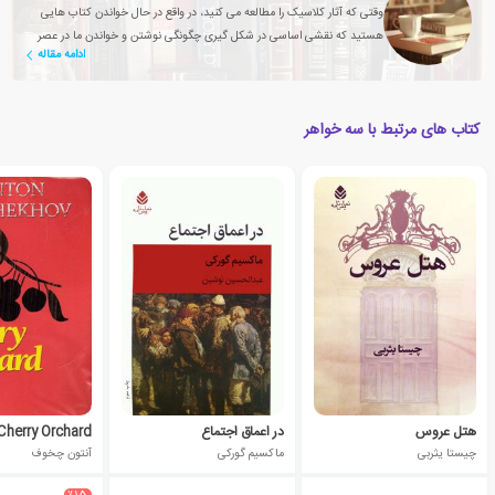
وقتی که آثار کلاسیک را مطالعه می کنید، در واقع در حال خواندن کتاب هایی
هستید که نقشی اساسی در شکل گیری چگونگی نوشتن و خواندن ما در عصر
ادامه مقاله
حاضر داشته اند
کتاب های مرتبط با سه خواهر
هتل عروس
در اعماق اجتماع
Cherry Orchard
چیستا یثربی
ماکسیم گورکی
آنتون چخوف