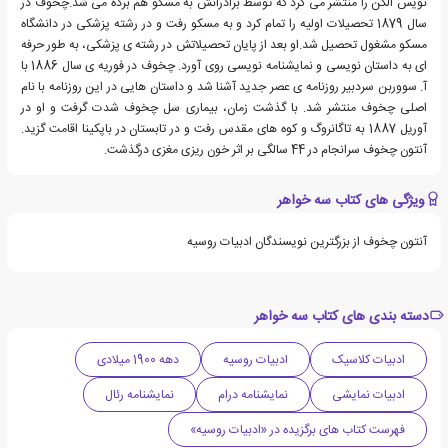
نویس الکن را منتشر می کرد که توسط برادرانش به مسکو هم برده می شد.چخوف در
سال 1879 تحصیلات اولیه را تمام کرد و به مسکو رفت و در رشته پزشکی در دانشگاه
مسکو مشغول تحصیل شد.او بعد از پایان تحصیلاتش در رشته ی پزشکی، به طور حرفه
ای به داستان نویسی و نمایشنامه نویسی روی آورد. چخوف در فوریه ی سال 1886 با
آ. سووربن سردبیر روزنامه ی عصر جدید آشنا شد و داستان هایی در این روزنامه با نام
اصلی چخوف منتشر شد. با گذشت زمان، بیماری سل چخوف شدت گرفت و او در
آوریل 1887 به تاگانروگ و کوه های مقدس رفت و در تابستان در باپکینا اقامت گزید.
آنتون چخوف سرانجام در 44 سالگی بر اثر خون ریزی مغزی درگذشت.
ویژگی های کتاب سه خواهر
آنتون چخوف از بزرگترین نویسندگان ادبیات روسیه
دسته بندی های کتاب سه خواهر
ادبیات کلاسیک
ادبیات روسیه
دهه 1900 میلادی
ادبیات نمایشی
نمایشنامه درام
نمایشنامه رئال
فهرست کتاب های برگزیده در «ادبیات روسیه»