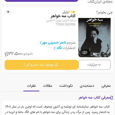
مجله‌ی ایران‌کتاب
چی بخونم؟
3.9
از
1
رأی
کتاب سه خواهر
و نقد اجرایی مهین اسکویی
Three Sisters
مترجم:
ناصر حسینی مهر
انتشارات:
نگاه
1
32،500
ناموجود
جزئیات
موجود شد، خبرم کن!
معرفی
دسته‌بندی
نکوداشت
مقالات
نظرات
معرفی کتاب سه خواهر
کتاب سه خواهر، نمایشنامه ای نوشته ی آنتون چخوف است که اولین بار در سال 1901
به انتشار رسید. پس از مرگ پدر، زندگی برای سه خواهر با نام های الگا، ماشا و ایرینا در