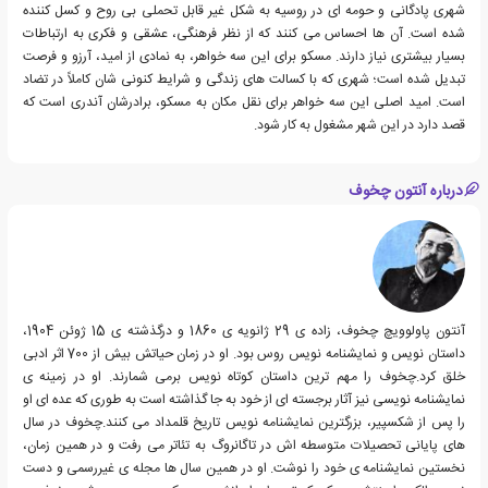
شهری پادگانی و حومه ای در روسیه به شکل غیر قابل تحملی بی روح و کسل کننده
شده است. آن ها احساس می کنند که از نظر فرهنگی، عشقی و فکری به ارتباطات
بسیار بیشتری نیاز دارند. مسکو برای این سه خواهر، به نمادی از امید، آرزو و فرصت
تبدیل شده است؛ شهری که با کسالت های زندگی و شرایط کنونی شان کاملاً در تضاد
است. امید اصلی این سه خواهر برای نقل مکان به مسکو، برادرشان آندری است که
قصد دارد در این شهر مشغول به کار شود.
درباره آنتون چخوف
آنتون پاولوویچ چخوف، زاده ی 29 ژانویه ی 1860 و درگذشته ی 15 ژوئن 1904،
داستان نویس و نمایشنامه نویس روس بود. او در زمان حیاتش بیش از 700 اثر ادبی
خلق کرد.چخوف را مهم ترین داستان کوتاه نویس برمی شمارند. او در زمینه ی
نمایشنامه نویسی نیز آثار برجسته ای از خود به جا گذاشته است به طوری که عده ای او
را پس از شکسپیر، بزرگترین نمایشنامه نویس تاریخ قلمداد می کنند.چخوف در سال
های پایانی تحصیلات متوسطه اش در تاگانروگ به تئاتر می رفت و در همین زمان،
نخستین نمایشنامه ی خود را نوشت. او در همین سال ها مجله ی غیررسمی و دست