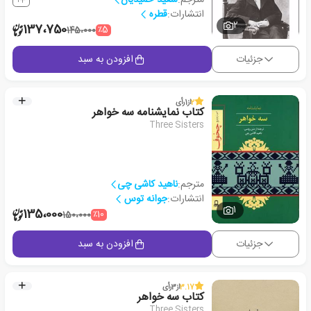
انتشارات:
قطره
2
137،750
٪5
145،000
جزئیات
افزودن به سبد
2
از
1
رأی
کتاب نمایشنامه سه خواهر
Three Sisters
مترجم:
ناهید کاشی چی
انتشارات:
جوانه توس
1
135،000
٪10
150،000
جزئیات
افزودن به سبد
3.17
از
3
رأی
کتاب سه خواهر
Three Sisters