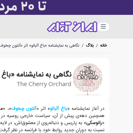
دسته‌بندی
خانه
/
بلاگ
/
نگاهی به نمایشنامه «باغ آلبالو» اثر «آنتون چخوف
نگاهی به نمایشنامه «باغ 
The Cherry Orchard
«چخوف» در نمایشنامه «باغ آلبالو»، بدترین تمایلات انسان
در آغاز نمایشنامه «
باغ آلبالو
» اثر «
آنتون چخوف
»، «
ما
همچنین دهه‌ی پیش از آن، سیاست خارجی روسیه در حا
«
رانوسکی
» به پاریس و دنباله‌روی از معشوق‌اش، در لای
نسبت به دوران جدید روابط خود با فرانسه در نظر گرفت