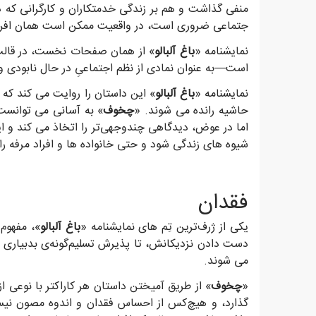
منفی گذاشت و هم بر زندگی خدمتکاران و کارگرانی که د
جتماعی ضروری است، در واقعیت ممکن است همان افرادی ر
نمایشنامه «
باغ آلبالو
» از همان صفحات نخست، در قالب 
است—به عنوان نمادی از نظم اجتماعیِ در حال نابودی و
نمایشنامه «
باغ آلبالو
» این داستان را روایت می کند که 
حاشیه رانده می شوند. «
چخوف
» به آسانی می توانست 
اما در عوض، دیدگاهی چندوجهی‌تر را اتخاذ می کند و 
شیوه های زندگی شود و حتی خانواده ها و افراد مرفه را
فقدان
یکی از ژرف‌ترین تِم های نمایشنامه «
باغ آلبالو
»، مفهوم
دست دادن نزدیکانش، تا پذیرش تسلیم‌گونه‌ی بدبیاری 
می شوند.
«
چخوف
» از طریق آمیختن داستان هر کاراکتر با نوعی ا
گذارد، و هیچ‌کس از احساس فقدان و اندوه مصون نیست.