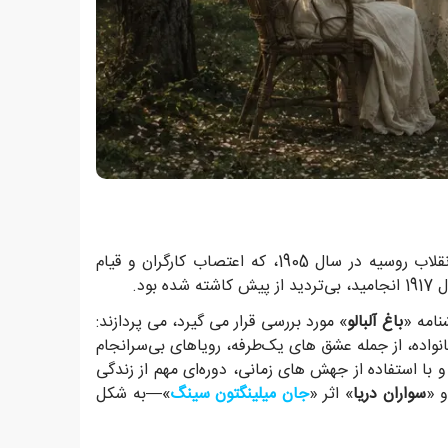
» در سراسر نمایشنامه به زبان می آورد، در روسیه گسترش می یافت. انقلاب روسیه در سال 1905، که اعتصاب کارگران و قیام
ود.
نامه «
باغ آلبالو
» مورد بررسی قرار می گیرد، می پردازند:
اده، از جمله عشق های یک‌طرفه، رویاهای بی‌سرانجام
 با استفاده از جهش های زمانی، دوره‌ای مهم از زندگی
و «
سواران دریا
» اثر «
جان میلینگتون سینگ
»—به شکل