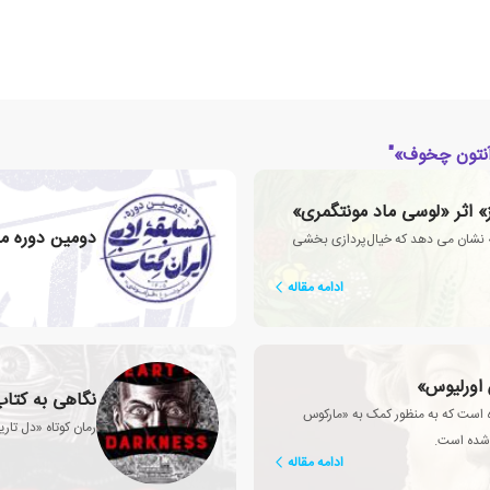
«آنتون چخوف»"
ز» اثر «لوسی ماد مونتگمری»
دومین دوره مس
» نشان می دهد که خیال‌پردازی بخشی
ادامه مقاله
 اورلیوس»
نگاهی به کتاب
ه است که به منظور کمک به «مارکوس
رمان کوتاه «دل تار
شده است.
ادامه مقاله