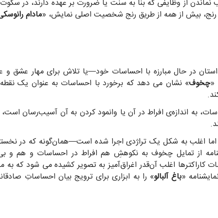
قب نماندن از وظایفی که بنا به سنت یا ضرورت بر عهده دارند، در سکوت 
ر رنج، بیش از همه از طریق رنج شخصیت اصلی نمایش، «
مادام رانوسکی
استان در حال مبارزه با احساسات خود—یا تلاش برای مهار عشق و 
 «
چخوف
» نشان می دهد که برخورد با احساسات به عنوان یک نقطه‌ض
ند.
ات، به اندازه‌ی افراط در آن یا وانمود کردن به آن آسیب‌رسان است، و
ند.
یشنامه از تمایل چخوف به نکوهشِ هم افراط در احساسات و هم و 
ت کاراکترها اغلب آن‌قدر اغراق‌آمیز به تصویر کشیده می شود که به 
مایشنامه «
باغ آلبالو
» را به ابزاری برای ترویج بیان احساساتِ صادق