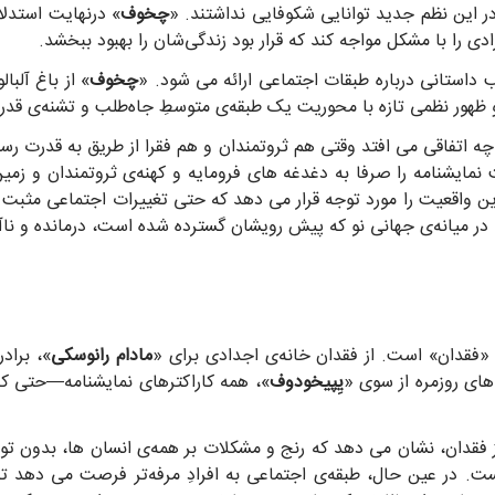
ر این نظم جدید توانایی شکوفایی نداشتند. «
چخوف
» درنهایت استدلا
ا با مشکل مواجه کند که قرار بود زندگی‌شان را بهبود ببخشد.
داستانی درباره طبقات اجتماعی ارائه می شود. «
چخوف
» از باغ آلبا
 ظهور نظمی تازه با محوریت یک طبقه‌ی متوسطِ جاه‌طلب و تشنه‌ی قدر
چه اتفاقی می افتد وقتی هم ثروتمندان و هم فقرا از طریق به قدرت رسی
نمایشنامه را صرفا به دغدغه های فرومایه و کهنه‌ی ثروتمندان و زمی
این واقعیت را مورد توجه قرار می دهد که حتی تغییرات اجتماعی مثب
 در میانه‌ی جهانی نو که پیش رویشان گسترده شده است، درمانده و ناآم
 «فقدان» است. از فقدان خانه‌ی اجدادی برای «
مادام رانوسکی
»، براد
های روزمره از سوی «
یِپیخودوف
»، همه کاراکترهای نمایشنامه—حتی ک
ز فقدان، نشان می دهد که رنج و مشکلات بر همه‌ی انسان ها، بدون توجه
 در عین حال، طبقه‌ی اجتماعی به افرادِ مرفه‌تر فرصت می دهد تا ز