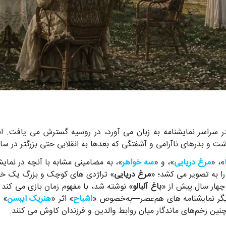
می و آشفتگی که بعدها به انقلابی حتی بزرگتر در سال 1917 انجامید، بی‌تردید از پیش کاشته شده ب
»، «
مرغ دریایی
»، و «
سه خواهر
»، به مضامینی مشابه با آنچه در نمایش
ا به تصویر می کشد؛ «
مرغ دریایی
» تراژدی های کوچک و بزرگ یک خانو
چهار سال پیش از «
باغ آلبالو
» نوشته شد، با مفهوم زمان بازی می کند و
 دیگر نمایشنامه های هم‌عصر—به‌خصوص «
اشباح
» اثر «
هنریک ایبسن
» 
چنین زخم‌های ماندگار میان روابط والدین و فرزندان کاوش می کنند.