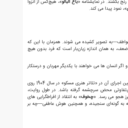
رنج بکشند. در نمایشنامه «
باغ آلبالو
»، هیچ‌کس از انزوا
»، نمود پیدا می کند.
عواطف—به تصویر کشیده می شوند. همزمان با این که
عف، به همان اندازه زیان‌بار است که فرد بدون هیچ
 اگر انسان ها می خواهند با یکدیگر مهربان و درستکار
» در قالب اثری کمدی نوشته شد، اما اغلب به شکل یک تراژدی اجرا شده است—همان‌گونه که در نخستین اجرای آن در «تئاتر هنری مسکو» در سال 1904 روی
بی‌تفاوتی محض سرچشمه گرفته باشد. در طول روایت،
مرز هجو می رسد. «
چخوف
» به انتقاد از افراطگرایی های
انه به گونه‌ای سنجیده، و همچنین هوش عاطفی—چه بر