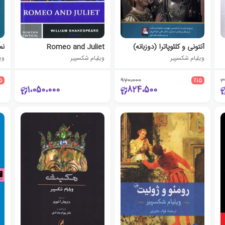
آنتونی و کلئوپاترا (دوزبانه)
Romeo and Juliet
نم
ویلیام شکسپیر
ویلیام شکسپیر
وی
5
970،000
٪15
3
1،050،000
824،500