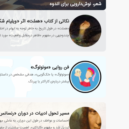
شعر، نوش‌دارویی برای اندوه
نکاتی از کتاب «هملت» اثر «ویلیام شک
«هملت» در طول تاریخ به خاطر توجه به ابهام در اخ
چندوجهی در مفهوم «ظاهر درمقابل واقعیت» مورد ت
فن روایی «مونولوگ»
«مونولوگ» یا «تک‌گویی»، هدفی مشخص در داستان د
بیشتر درباره‌ی کاراکتر یا پیرنگ.
مسیر تحول ادبیات در دوران «رنسانس
احساسات و عواطف در طول این دوران، به عاملی مهم
تبدیل شد و مفهوم «کاراکتر»، اهمیت بیشتری از مفه