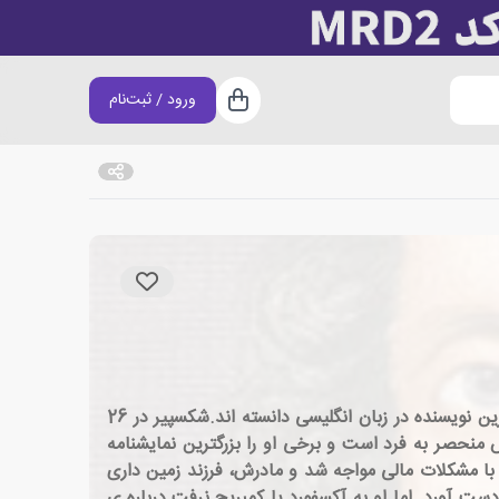
ورود / ثبت‌نام
سبد خرید
ویلیام شکسپیر، زاده ی سال 1564 و درگذشته ی سال 1616 میلادی، شاعر و نمایشنامه نویس انگلیسی بود. بسیاری او را بزرگترین نویسنده در زبان انگلیسی دانسته اند.شکسپیر در 26
نویس منحصر به فرد است و برخی او را بزرگترین نمایشنامه
 با مشکلات مالی مواجه شد و مادرش، فرزند زمین داری
دست آورد. اما او به آکسفورد یا کمبریج نرفت.درباره ی