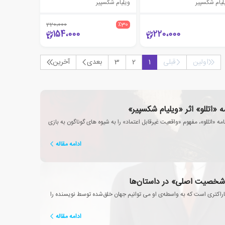
لیام شکسپیر
ویلیام شکسپیر
220،000
٪30
154،000
220،000
اولین
قبلی
1
2
3
بعدی
آخرین
 «اتللو» اثر «ویلیام شکسپیر»
ه «اتللو»، مفهوم «واقعیت غیرقابل اعتماد» را به شیوه های گوناگون به بازی
ادامه مقاله
خصیت اصلی» در داستان‌ها
کتری است که به واسطه‌ی او می توانیم جهان خلق‌شده توسط نویسنده را
ادامه مقاله