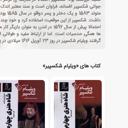
متولد
داشت. شکسپیر از این موقعیت استفاده کرد و خود چند 
احتمالا پیش از سال 1592 در لندن 
ها همگی حدسیات است. اما از ارتباط مفید و طولانی او
گرفتند.ویلیام شکسپیر در روز 23 آوریل 1616 میلادی در پنجاه و دو سالگی درگذشت. جسدش را دو روز بعد در کلیسای مقدس ترینیتی به خاک سپردند.
کتاب های «ویلیام شکسپیر»