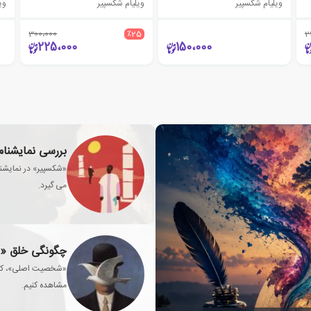
ویلیام شکسپیر
ویلیام شکسپیر
وی
300،000
٪25
2
225،000
150،000
بررسی نمایشنامه
«شکسپیر» در نمایشنام
می گیرد.
چگونگی خلق «ش
«شخصیت اصلی»، کارا
مشاهده کنیم.