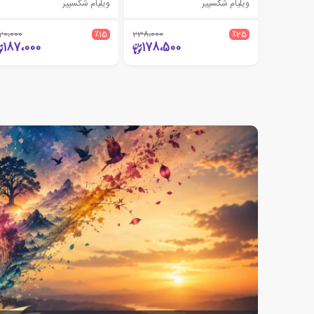
ویلیام شکسپیر
ویلیام شکسپیر
20،000
٪15
238،000
٪25
187،000
178،500