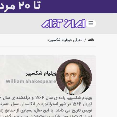
دسته‌بندی
خانه
/
معرفی «ویلیام شکسپیر»
ویلیام شکسپیر
William Shakespeare
آوریل 1564 در شهر استراتفورد در انگلستان غس
نویس تاریخ می دانند. با این حال، بسیاری از حقایق ز
نسبتا ثروتمند بود. شکسپیر احتمالا در مدرسه ی گرامر ا