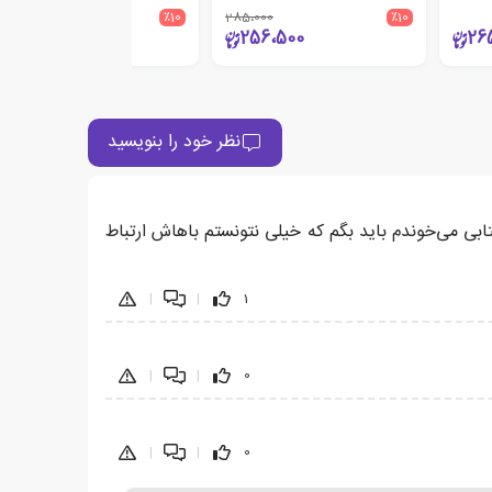
250،000
٪10
285،000
٪10
225،000
256،500
26
نظر خود را بنویسید
کتابی می‌خوندم باید بگم که خیلی نتونستم باهاش ارتباط
|
|
1
|
|
0
|
|
0