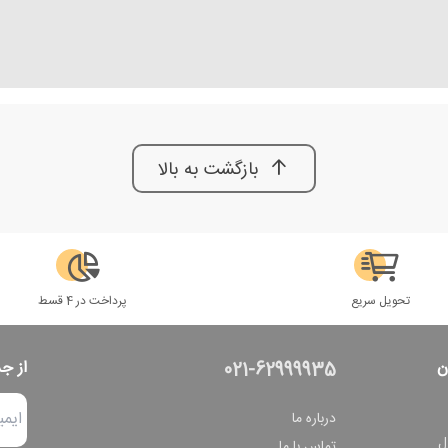
بازگشت به بالا
تحویل سریع
پرداخت در 4 قسط
ن
از ج
021-62999935
درباره ما
ل
تماس با ما