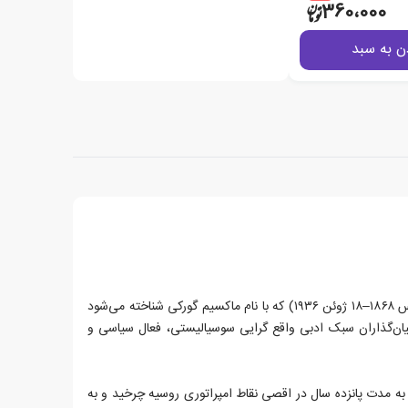
360،000
ن به سبد
آلکسی ماکسیموویچ پِشکوف (۸مارس ۱۸۶۸–۱۸ ژوئن ۱۹۳۶) که با نام ماکسیم گورکی شناخته می‌شود
نیان‌گذاران سبک ادبی واقع گرایی سوسیالیستی، فعال سیاسی و
ه مدت پانزده سال در اقصی نقاط امپراتوری روسیه چرخید و به