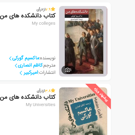
2.9
از
2
رأی
کتاب دانشکده های من
My colleges
نویسنده:
ماکسیم گورکی
مترجم:
کاظم انصاری
1
انتشارات:
امیرکبیر
پیشنهاد ویژه
3.8
از
1
رأی
کتاب دانشکده های من
My Universities