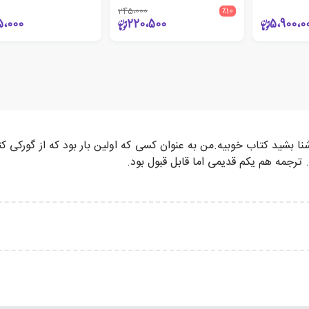
245،000
٪10
5،000
220،500
5،900،0
آشنا بشید کتاب خوبیه.من به عنوان کسی که اولین بار بود که از گورکی 
. ترجمه هم یکم قدیمی اما قابل قبول بود.