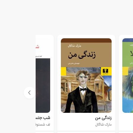
زندگی من
شب جتسمانی
مارک شاگال
لف شستوف