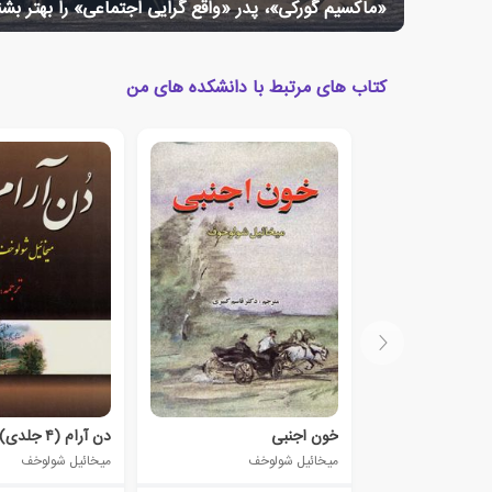
«ماکسیم گورکی»، پدر «واقع گرایی اجتماعی» را بهتر بش
کتاب های مرتبط با دانشکده های من
خون اجنبی
دن آرام (۴ جلدی)
میخائیل شولوخف
میخائیل شولوخف