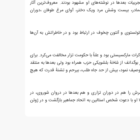
یات بعدها در نوشته‌های او مشهود بودند. معروف‌ترین آثار
ی عبارتند از: در اعماق (۱۹۰۲) ،مادر، بیست وشش مرد ویک دختر، آوای مرغ طوفان ،دوران
تولستوی و آنتون چخوف در ارتباط بود و در خاطراتش به آن‌ها
ت مارکسیستی بود و علناً با حکومت تزار مخالفت می‌کرد. برای
ر بوگدانف از شاخهٔ بلشویکی حزب همراه بود ولی بعدها به منتقد
وصیف نمود، بیش از حد جاه طلب، بیرحم و تشنهٔ قدرت که هیچ
ش را هم در دوران تزاری و هم بعدها در دروان شوروی، در
تبعید خارج از روسیه گذراند. در ۱۹۳۲ او با دعوت شخص استالین به اتحاد جماهیر بازگشت و در ژوئن