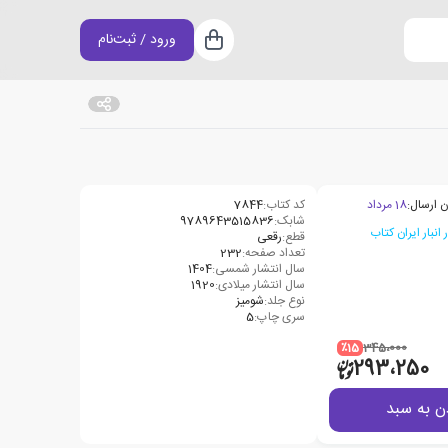
ورود / ثبت‌نام
سبد خرید
ن ارسال:
18 مرداد
کد کتاب:
7844
شابک:
9789643515836
قطع:
رقعی
تعداد صفحه:
232
سال انتشار شمسی:
1404
سال انتشار میلادی:
1920
نوع جلد:
شومیز
سری چاپ:
5
٪15
345،000
293،250
ن به سبد