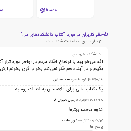
00
18،000
نظر کاربران در مورد "کتاب دانشکده‌های من"
3
نظر تا این لحظه ثبت شده است
- دانشکده های من
اگه می‌خوایید با اوضاع افکار مردم در اواخر دوره تزار 
بگیرم و در آینده هم فکر نمی‌کنم بخوام اثری بخونم ازش
1404/10/18
|
توسط
امیرمحمد حصاری
یک کتاب عالی برای علاقمندان به ادبیات روسیه
1403/07/08
|
توسط
رامین صیرفی فر
کدوم ترجمه بهتره!
1400/07/17
|
توسط
کاربر سایت
پاسخ ها