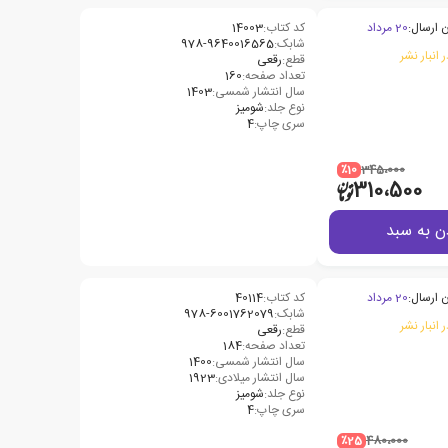
 ارسال:
20 مرداد
کد کتاب:
14003
شابک:
978-9640016565
 انبار نشر
قطع:
رقعی
تعداد صفحه:
160
سال انتشار شمسی:
1403
نوع جلد:
شومیز
سری چاپ:
4
٪10
345،000
310،500
ن به سبد
 ارسال:
20 مرداد
کد کتاب:
40114
شابک:
978-6001762079
 انبار نشر
قطع:
رقعی
تعداد صفحه:
184
سال انتشار شمسی:
1400
سال انتشار میلادی:
1923
نوع جلد:
شومیز
سری چاپ:
4
٪25
480،000