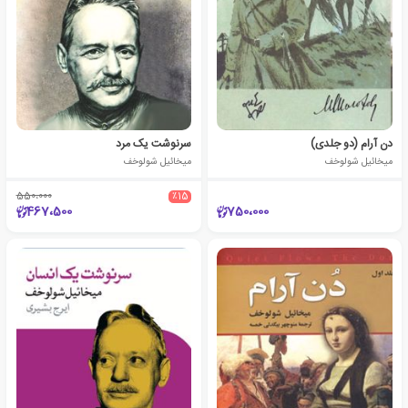
دن آرام (دو جلدی)
سرنوشت یک مرد
میخائیل شولوخف
میخائیل شولوخف
550،000
٪15
467،500
750،000