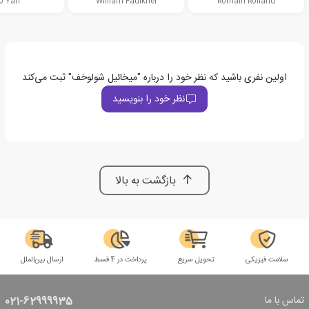
o Yan
William Faulkner
Romain Rolland
اولین نفری باشید که نظر خود را درباره "میخائیل شولوخف" ثبت می‌کند
نظر خود را بنویسید
بازگشت به بالا
سلامت فیزیکی
تحویل سریع
پرداخت در 4 قسط
ارسال بین‌الملل
تماس با ما
021-62999935