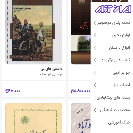
دسته بندی موضوعی
لوازم تحریر
انواع داستان
کتاب های برگزیده
دن آرام (۴ جلدی)
داستان های دن
جوایز ادبی
میخائیل شولوخف
میخائیل شولوخف
ادبیات ملل
95،000
5،900،000
بسته های پیشنهادی
محصولات فرهنگی
کمک آموزشی