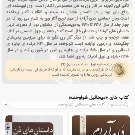
تأثیر این تجربه در آثار وی به طرز محسوسی آشکار است. وی نویسنده ای
واقع باور بود و در داستان هایش به مردم و انقلاب اکتبر پرداخته
است.رمان حماسی «دن آرام» از مهم ترین آثار وی به شمار می رود که در
چهار جلد از سال ۱۹۲۸ تا ۱۹۴۰ به نویسندگی آن مشغول بود. از معروف ترین
داستان های کوتاه او داستان خال است که در دهه ی چهل شمسی در کتاب
هفته ترجمه و چاپ شد. از دیگر آثار وی «آن ها برای سرزمین پدریشان
جنگیدند» و «زمین نوآباد» است.شولوخف در سال ۱۹۴۱ برنده ی جایزه ی
استالین و در سال ۱۹۶۰ برنده ی جایزه ی لنین در شوروی شد و در سال
۱۹۶۵ جایزه ی نوبل ادبیات به وی اهدا شد.
برنده
جایزه نوبل ادبیات
در سال
1965
به خاطر تمامیت و قدرت هنرمندانه ی او که از طریق آن، برهه ای تاریخی
از زندگی روس ها را به تصویر کشیده است.
کتاب های «میخائیل شولوخف»