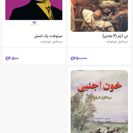
دن آرام (4 جلدی)
سرنوشت یک انسان
میخائیل شولوخف
میخائیل شولوخف
6،500
250،000