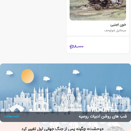
خون اجنبی
میخائیل شولوخف
18،000
شب های روشن ادبیات روسیه
ادامه مقاله
«وحشت» چگونه پس از جنگ جهانی اول تغییر کرد