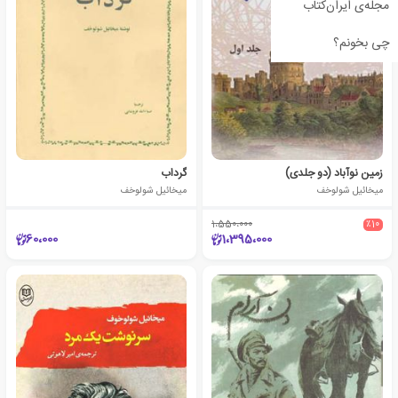
مجله‌ی ایران‌کتاب
چی بخونم؟
زمین نوآباد (دو جلدی)
گرداب
میخائیل شولوخف
میخائیل شولوخف
1،550،000
٪10
60،000
1،395،000