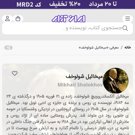
دسته‌بندی
ورود 
سبد خرید
جستجوی کتاب، نویسنده و...
خانه
/
معرفی «میخائیل شولوخف»
میخائیل شولوخف
Mikhail Sholokhov
میخائیل آلکساندروویچ شولوخف، زاده ی ۲۱ فوریه ۱۹۰۵ و درگذشته ی ۲۴
مه ۱۹۸۴، نویسنده ی روس و برنده ی جایزه ی ادبی نوبل بود. میخائیل
شولوخوف در سال ۱۹۰۵ در روستای کروجلنین در نزدیکی وشنسکایا در حومه
ی جنوبی رود دن متولد شد. پدرش روستایی ساده ای از نژاد روس و
مادرش از اهالی اوکراین بود.در سال ۱۹۱۸ به سبب درگرفتن جنگ داخلی در
ناحیه ی دن، ناچار درسش را ناتمام گذارد و به ارتش سرخ پیوست تا در
نبردهایی در برابر آخرین بازماندگان از هواخواهان ارتش سفید شرکت جوید.