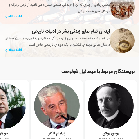
بخش زیادی از چیزی که آن را «زندگی طبیعی انسان» می نامیم، از ترس از مرگ و
مردگان سرچشمه می گیرد.
ادامه مقاله
آینه ی تمام نمای زندگی بشر در ادبیات تاریخی
می توان گفت که هدف اصلی این ژانر، «زندگی بخشیدن به تاریخ» از طریق ساختن
داستان هایی درباره ی گذشته یا یک دوره ی تاریخی خاص است.
ادامه مقاله
نویسندگان مرتبط با میخائیل شولوخف
رومن رولان
ویلیام فاکنر
مو یا