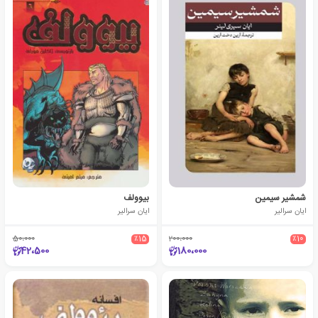
شمشیر سیمین
بیوولف
ایان سرالیر
ایان سرالیر
50،000
٪15
200،000
٪10
42،500
180،000