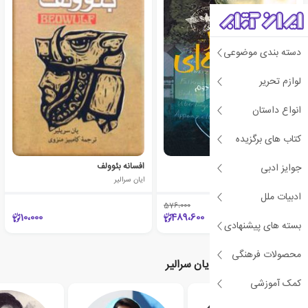
دسته بندی موضوعی
لوازم تحریر
انواع داستان
کتاب های برگزیده
شمشیر نقره ای
افسانه بئوولف
جوایز ادبی
ایان سرالیر
ایان سرالیر
ادبیات ملل
576،000
٪15
10،000
489،600
بسته های پیشنهادی
محصولات فرهنگی
نویسندگان مرتبط با ایان سرالیر
کمک آموزشی