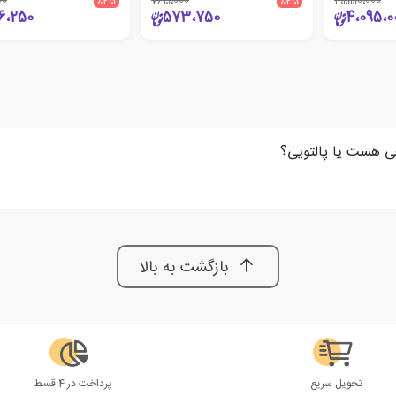
00
٪25
765،000
٪25
4،550،000
6،250
573،750
4،095،0
ی هست یا پالتویی؟
بازگشت به بالا
تحویل سریع
پرداخت در 4 قسط