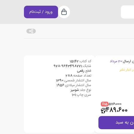
ورود / ثبت‌نام
سبد خرید
 ارسال:
20 مرداد
کد کتاب:
15142
شابک:
978-9643498771
 انبار نشر
قطع:
رقعی
تعداد صفحه:
288
سال انتشار شمسی:
1390
سال انتشار میلادی:
1956
نوع جلد:
شومیز
سری چاپ:
101
٪15
576،000
489،600
ن به سبد