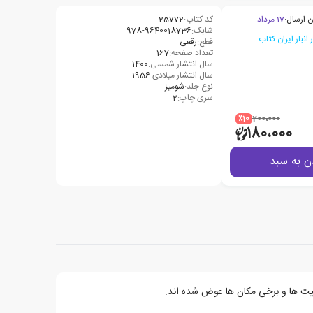
ن ارسال:
17 مرداد
کد کتاب:
25772
شابک:
978-9640018736
قطع:
رقعی
تعداد صفحه:
167
سال انتشار شمسی:
1400
سال انتشار میلادی:
1956
نوع جلد:
شومیز
سری چاپ:
2
٪10
200،000
180،000
ن به سبد
یت ها و برخی مکان ها عوض شده اند.