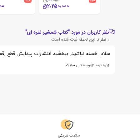
٪10
2،500،000
٪10
00
2،250،000
نظر کاربران در مورد "کتاب شمشیر نقره ای"
1
نظر تا این لحظه ثبت شده است
سلام. خسته نباشید. ببخشید انتشارات پیدایش قطع رقع
1400/08/14
|
توسط
کاربر سایت
سلامت فیزیکی