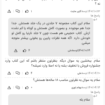
نه ؟
1402/10/23
|
توسط
کاربر سایت
1
|
|
پاسخ ها
سلام این کتاب مجموعه 7 جلدی در یک جلد هستش. جدا
جدا هم موجوده. و بصورت کامل هستش و کوتاه یا کم نشده
ازش. کتاب حجیمی هم هست چون 7 جلد نارنیا رو کامل تو
خودش داره. اگه همه نظرات پایین رو بخونی بیشتر متوجه
میشی.
1402/10/29
|
توسط
علی
4
|
سلام. ببخشین یه سوال دیگه. بنظرتون منتظر باشم که این کتاب وارد
جشنواره فروش با تخفیف بشه یا نه اصلا وارد نمیشه؟
1402/04/20
|
توسط
علی
4
|
|
سلام یه سوال.به نظرتون مناسب ۱۸ ساله‌ها هستش؟
1402/04/14
|
توسط
بهنام توری
0
|
|
پاسخ ها
سلام بله