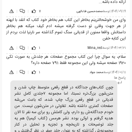
ارائه داده باشه...
1404/09/19
|
توسط
محمدحسین فناءالهی
7
|
|
وای من خوشحالترینم بخاطر این کتاب هم بخاطر خود کتاب که انقد با ابهته
از هر جهت وقتی تو دست گرفته میشه ادم کیف میکنه هم بخاطر
داستانش واقعا ممنون از قدیانی سنگ تموم گذاشته سر نارنیا لذت بردم از
این کتابه خفن
1404/03/21
|
توسط
Mina_red
1
|
|
سلام، یه سوال چرا این کتاب مجموع صفحات هر جلدش به صورت تکی
1920 صفحه میشه ولی این مجموعه فقط 791 صفحه داره؟
1404/01/11
|
توسط
محمد جواد
1
|
|
پاسخ ها
چون کتاب‌های جداگانه در قطع رقعی متوسط چاپ شدن و
متن‌شون بزرگ‌تره نسبتا، اما مجموعه ۷جلدی کامل نشر
قدیانی در قطع رقعی بزرگ چاپ شده، که باعث می‌شه
صفحات کمتری داشته باشه. تفاوتی در متن‌شون نیست. من
خودم جداگانه‌ش رو دارم، ولی کاملش رو برای سه نفر تا الان
هدیه گرفتم و اوکی بوده. نشر هرمس (کتاب کیمیا) هم یه
جلد توضیحات و تاریخچه و تجزیه و تحلیل در کنار
مجموعه‌ش گذاشته که به عنوان جلد صفر در نظر گرفتنش، و