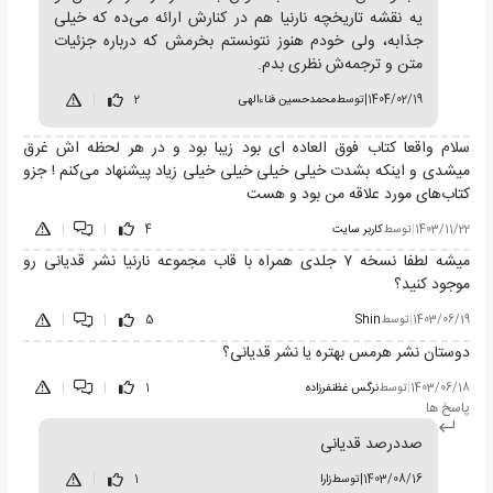
یه نقشه تاریخچه نارنیا هم در کنارش ارائه می‌ده که خیلی
جذابه، ولی خودم هنوز نتونستم بخرمش که درباره جزئیات
متن و ترجمه‌ش نظری بدم.
1404/02/19
|
توسط
محمدحسین فناءالهی
2
|
سلام واقعا کتاب فوق العاده ای بود زیبا بود و در هر لحظه اش غرق
میشدی و اینکه بشدت خیلی خیلی خیلی خیلی زیاد پیشنهاد می‌کنم ! جزو
کتاب‌های مورد علاقه من بود و هست
1403/11/22
|
توسط
کاربر سایت
4
|
|
میشه لطفا نسخه ۷ جلدی همراه با قاب مجموعه نارنیا نشر قدیانی رو
موجود کنید؟
1403/06/19
|
توسط
Shin
5
|
|
دوستان نشر هرمس بهتره یا نشر قدیانی؟
1403/06/18
|
توسط
نرگس غظنفرزاده
1
|
|
پاسخ ها
صددرصد قدیانی
1403/08/16
|
توسط
زارا
1
|