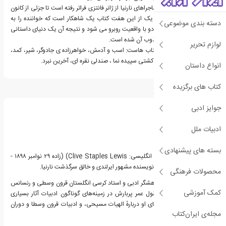
طی پنجاه سال گذشته ، ماجراهای نارنیا از ژانر فانتزی فراتر رفته است تا جزئی از کانون
ادبیات کلاسیک شود. هر یک از این هفت کتاب یک شاهکار است که خواننده را به
دسته بندی موضوعی
سرزمینی می کشاند که جادو با واقعیت روبرو می شود و نتیجه آن یک دنیای داستانی
است که چندین نسل مجذوب آن شده است.
لوازم تحریر
این مجموعه شامل این کتاب هاست: اسب و آدمش، خواهرزاده ی جادوگر، شیر، کمد،
جادوگر، شاهزاده کاسپین، کشتی سپیده نما ، صندلی نقره ای، آخرین نبرد.
انواع داستان
کتاب های برگزیده
درباره سی اس لوئیس
جوایز ادبی
ادبیات ملل
بسته های پیشنهادی
کلایو استیپلز لوئیس، (به انگلیسی: Clive Staples Lewis) (زاده ۲۹ نوامبر ۱۸۹۸ -
درگذشته ۲۲ نوامبر ۱۹۶۳) نویسنده مشهور ایرلندی و خالق سرگذشت نارنیا.
محصولات فرهنگی
این نویسنده، منتقد، پژوهشگر ادبی و استاد کرسی انگلستان قرون وسطی و رنسانس
کمک آموزشی
در دانشگاه کمبریج، در طول عمر پربارش در زمینه‌های گوناگون ادبیات آثار بسیاری
پدید آورد که اکثر کتاب‌های او دربارهٔ الهیات مسیحی، و ادبیات قرون وسطا و دوران
مجله‌ی ایران‌کتاب
رنسانس است.