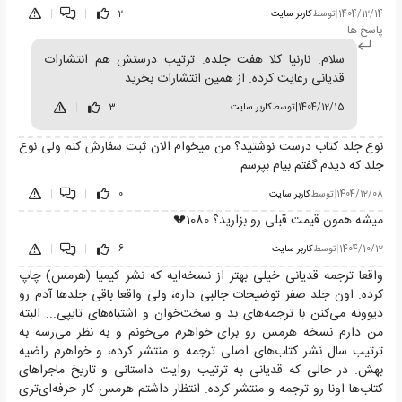
1404/12/14
|
توسط
کاربر سایت
2
|
|
پاسخ ها
سلام. نارنیا کلا هفت جلده. ترتیب درستش هم انتشارات
قدیانی رعایت کرده. از همین انتشارات بخرید
1404/12/15
|
توسط
کاربر سایت
3
|
نوع جلد کتاب درست نوشتید؟ من میخوام الان ثبت سفارش کنم ولی نوع
جلد که دیدم گفتم بیام بپرسم
1404/12/08
|
توسط
کاربر سایت
0
|
|
میشه همون قیمت قبلی رو بزارید؟ 1080💔
1404/10/12
|
توسط
کاربر سایت
6
|
|
واقعا ترجمه قدیانی خیلی بهتر از نسخه‌ایه که نشر کیمیا (هرمس) چاپ
کرده. اون جلد صفر توضیحات جالبی داره، ولی واقعا باقی جلدها آدم رو
دیوونه می‌کنن با ترجمه‌های بد و سخت‌خوان و اشتباه‌های تایپی... البته
من دارم نسخه هرمس رو برای خواهرم می‌خونم و به نظر می‌رسه به
ترتیب سال نشر کتاب‌های اصلی ترجمه و منتشر کرده، و خواهرم راضیه
بهش. در حالی که قدیانی به ترتیب روایت داستانی و تاریخ ماجراهای
کتاب‌ها اونا رو ترجمه و منتشر کرده. انتظار داشتم هرمس کار حرفه‌ای‌تری