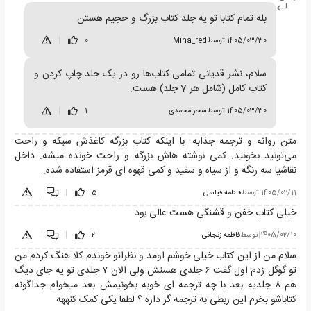
بله تمام کتابا تو یه جلد کتاب بزرگ و حجیم هستن
1405/03/30
|
توسط
Mina_red
0
|
سلام، نشر قدیانی تمامی کتاب‌ها رو در یک جلد چاپ کردن و
کتاب کامل (شامل هر 7 جلد) هست.
1405/03/30
|
توسط
سحر محمدی
1
|
متن روانه و ترجمه جذابه. با اینکه کتاب بزرگه کاغذش سبکه و راحت
می‌تونید بخونید. کمی نوشته هاش بزرگه و راحت خونده میشه. داخل
نقاشیا سه رنگه و از سیاه و سفید و کمی قهوه ای قرمز استفاده شده.
1405/02/11
|
توسط
فاطمه قیاسی
5
|
|
خیلی کتاب خفن و قشنگی هست عالی بود
1405/02/10
|
توسط
فاطمه زنجانی
2
|
|
سلام من از این کتاب خیلی خوشم اومد و نظراتو خوندم کلا هنگ کردم من
تو گوگل زدم اول گفت ۶ جلدی هسنش ولی الان ۷ جلدی تو یه جای دیگ
هم ۸ جلدیه بعد با چه ترجمه ای خوبه بخونیمش بعد میخوام جداگونه
کتاباشو بخرم این ربطی به ترجمه گر داره ؟ لطفا یکی کمک کنههه