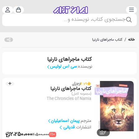
دسته‌بندی
ورود 
سبد خرید
جستجوی کتاب، نویسنده و...
خانه
/
کتاب ماجراهای نارنیا
کتاب ماجراهای نارنیا
نویسنده:
سی اس لوئیس
4.79
از
12
رأی
کتاب ماجراهای نارنیا
(مجموعه کامل)
The Chronicles of Narnia
مترجم:
پیمان اسماعیلیان
انتشارات:
قدیانی
2
2،250،000
٪10
2،500،000