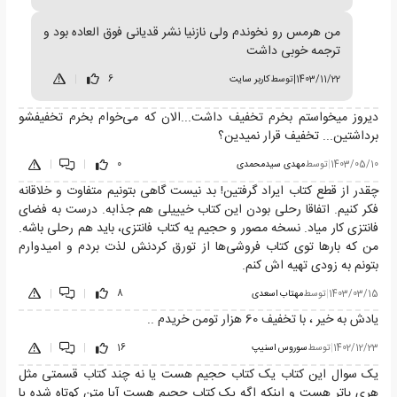
من هرمس رو نخوندم ولی نازنیا نشر قدیانی فوق العاده بود و
ترجمه خوبی داشت
1403/11/22
|
توسط
کاربر سایت
6
|
دیروز میخواستم بخرم تخفیف داشت...الان که می‌خوام بخرم تخفیفشو
برداشتین... تخفیف قرار نمیدین؟
1403/05/10
|
توسط
مهدی سیدمحمدی
0
|
|
چقدر از قطع کتاب ایراد گرفتین! بد نیست گاهی بتونیم متفاوت و خلاقانه
فکر کنیم. اتفاقا رحلی بودن این کتاب خیییلی هم جذابه. درست به فضای
فانتزی کار میاد. نسخه مصور و حجیم یه کتاب فانتزی، باید هم رحلی باشه.
من که بارها توی کتاب فروشی‌ها از تورق کردنش لذت بردم و امیدوارم
بتونم به زودی تهیه اش کنم.
1403/03/15
|
توسط
مهتاب اسعدی
8
|
|
یادش به خیر ، با تخفیف 60 هزار تومن خریدم ..
1402/12/23
|
توسط
سوروس اسنیپ
16
|
|
یک سوال این کتاب یک کتاب حجیم هست یا نه چند کتاب قسمتی مثل
هری پاتر هست و اینکه اگه یک کتاب حجیم هست آیا متن کوتاه شده یا