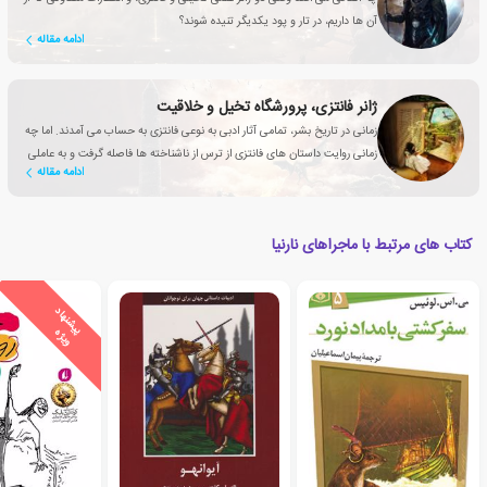
آن ها داریم، در تار و پود یکدیگر تنیده شوند؟
ادامه مقاله
ژانر فانتزی، پرورشگاه تخیل و خلاقیت
زمانی در تاریخ بشر، تمامی آثار ادبی به نوعی فانتزی به حساب می آمدند. اما چه
زمانی روایت داستان های فانتزی از ترس از ناشناخته ها فاصله گرفت و به عاملی
ادامه مقاله
تأثیرگذار برای بهبود زندگی انسان تبدیل شد؟
کتاب های مرتبط با ماجراهای نارنیا
ی
ش
ن
ه
ا
د
و
ی
ژ
پ
ه