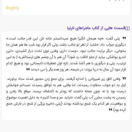
Brightly
قسمت هایی از کتاب ماجراهای نارنیا
پلی گفت: «چه هیجان انگیزا هیچ نمیدانستم خانه تان این قدر جالب است.»
دیگوری جواب داد: «شاید از نظر تو جالب باشد، ولی اگر قرار بود شب ها هم همان جا
بخوابی، دیگر برایت جالب نبود. دوست داری وقتی توی تخت دراز کشیدی، دایی
اندرو یواشکی بیاید از جلو اتاقت رد شود؟ آن هم با آن چشم های ترسناکش» | به این
ترتیب، پلی و دیگوری با هم آشنا شدند. تازه اول تعطیلات تابستانی بود و هیچ کدام
قرار نبود آن سال به دریا بروند؛ در نتیجه، هر روز همدیگر را می دیدند
وقتی اتاق زیر شیروانی را اندازه گرفتند. برای جمع زدن مجبور شدند مداد بیاورند.
اول به دو جواب متفاوت رسیدند، اما وقتی هم به توافق رسیدند نمیدانم جوابشان
درست بود یا نه. چون عجله داشتند که زودتر به اکتشاف برسند. موقع بالا رفتن و
رسیدن به پشت مخزن آب پلی گفت: «نباید سر و صدا کنیم.» به دلیل اهمیت موضوع
و موقعیت، هر کدام یک شمع برداشته بودند (پلی ذخیره بزرگی از شمع در غارش جمع
کرده بود)