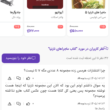
ماجرا های نارنیا 5
آیوانهو
جادوگرها
سی اس لوئیس
والتر اسکات
رولد دال
٪25
80،000
٪10
600،000
٪15
72،000
510،000
نظر کاربران در مورد "کتاب ماجراهای نارنیا"
نظر خود را بنویسید
32
نظر تا این لحظه ثبت شده است
چرا انتشارات هرمس زده مجموعه 8 عددی مگه 7 تا نیست؟
1405/03/26
|
توسط
𝒫𝑒𝓇𝒸𝓎
0
|
|
یه سوال داشتم اونم این بود که الان این مجموعه نارنیا که اینجا هست
نوشته مجموعه پس یعنی کل کتابا هست چون عکس کتاب هارو نذاشته
پرسیدم؟
1405/03/26
|
توسط
𝒫𝑒𝓇𝒸𝓎
0
|
|
پاسخ ها