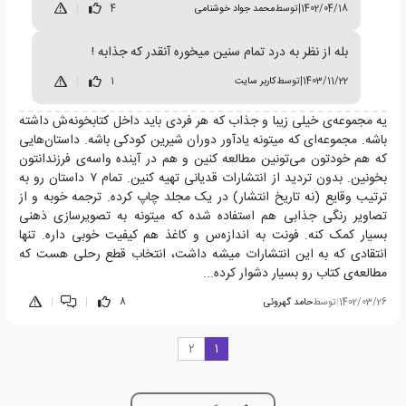
1402/04/18
|
توسط
محمد جواد خوشنامی
4
|
بله از نظر به درد تمام سنین میخوره آنقدر که جذابه !
1403/11/22
|
توسط
کاربر سایت
1
|
یه مجموعه‌ی خیلی زیبا و جذاب که هر فردی باید داخل کتابخونه‌ش داشته
باشه. مجموعه‌ای که میتونه یادآور دوران شیرین کودکی باشه. داستان‌هایی
که هم خودتون می‌تونین مطالعه کنین و هم در آینده واسه‌ی فرزندانتون
بخونین. بدون تردید از انتشارات قدیانی تهیه کنین. تمام ٧ داستان رو به
ترتیب وقایع (نه تاریخ انتشار) در یک مجلد چاپ کرده. ترجمه خوبه و از
تصاویر رنگی جذابی هم استفاده شده که میتونه به تصویرسازی ذهنی
بسیار کمک کنه. فونت به اندازه‌س و کاغذ هم کیفیت خوبی داره. تنها
انتقادی که به این انتشارات میشه داشت، انتخاب قطع رحلی هست که
مطالعه‌ی کتاب رو بسیار دشوار کرده...
1402/03/26
|
توسط
حامد گهروئی
8
|
|
2
1