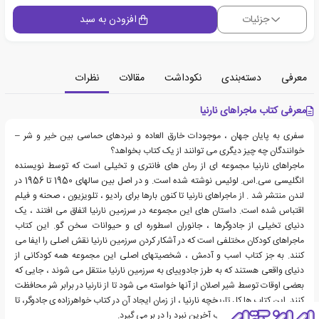
جزئیات
افزودن به سبد
معرفی
دسته‌بندی
نکوداشت
مقالات
نظرات
معرفی کتاب ماجراهای نارنیا
سفری به پایان جهان ، موجودات خارق العاده و نبردهای حماسی بین خیر و شر –
خوانندگان چه چیز دیگری می توانند از یک کتاب بخواهد؟
ماجراهای نارنیا مجموعه ای از رمان های فانتری و تخیلی است که توسط نویسنده
انگلیسی سی.اس. لوئیس نوشته شده است. و در اصل بین سالهای 1950 تا 1956 در
لندن منتشر شد . از ماجراهای نارنیا تا کنون بارها برای رادیو ، تلویزیون ، صحنه و فیلم
اقتباس شده است. داستان های این مجموعه در سرزمین نارنیا اتفاق می افتند ، یک
دنیای تخیلی از جادوگرها ، جانوران اسطوره ای و حیوانات سخن گو. این کتاب
ماجراهای کودکان مختلفی است که در آشکار کردن سرزمین نارنیا نقش اصلی را ایفا می
کنند. به جز کتاب اسب و آدمش ، شخصیتهای اصلی این مجموعه همه کودکانی از
دنیای واقعی هستند که به طرز جادوییای به سرزمین نارنیا منتقل می شوند ، جایی که
بعضی اوقات توسط شیر اصلان از آنها خواسته می شود تا از نارنیا در برابر شر محافظت
کنند. این کتاب ها کل تاریخچه نارنیا ، از زمان ایجاد آن در کتاب خواهرزاده ی جادوگر، تا
نابودی احتمالی آن در کتاب آخرین نبرد را در بر می گیرد.