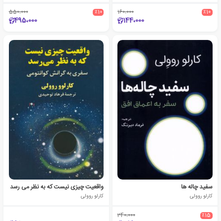
550،000
٪10
160،000
٪10
495،000
144،000
سفید چاله ها
واقعیت چیزی نیست که به نظر می رسد
کارلو روولی
کارلو روولی
340،000
٪15