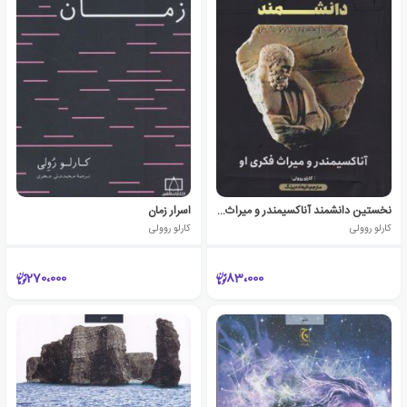
نخستین دانشمند آناکسیمندر و میراث فکری او
اسرار زمان
کارلو روولی
کارلو روولی
270،000
83،000