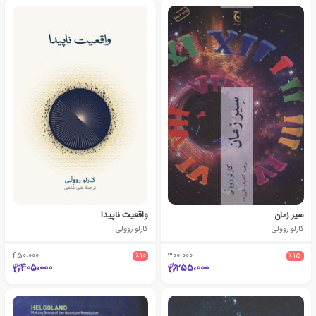
سیر زمان
واقعیت ناپیدا
کارلو روولی
کارلو روولی
450،000
٪10
300،000
٪15
405،000
255،000