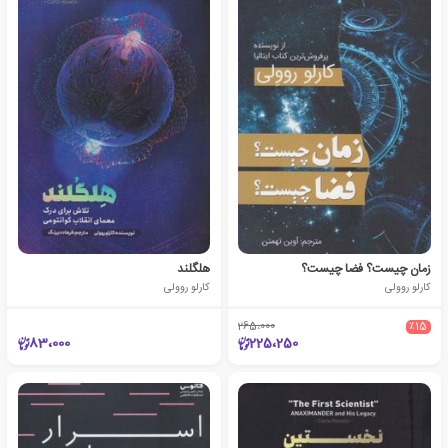
زمان چیست؟ فضا چیست؟
هلگلند
کارلو روولی
کارلو روولی
265،000
٪15
83،000
225،250