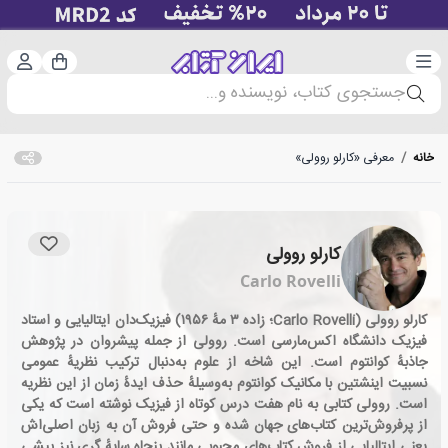
دسته‌بندی
ورود 
سبد خرید
جستجوی کتاب، نویسنده و...
خانه
/
معرفی «کارلو روولی»
کارلو روولی
Carlo Rovelli
کارلو روولی (Carlo Rovelli؛ زاده ۳ مهٔ ۱۹۵۶) فیزیک‌دان ایتالیایی و استاد
فیزیک دانشگاه اکس‌مارسی است. روولی از جمله پیشروان در پژوهش
جاذبهٔ کوانتوم است. این شاخه از علوم به‌دنبال ترکیب نظریهٔ عمومی
نسبیت اینشتین با مکانیک کوانتوم به‌وسیلهٔ حذف ایدهٔ زمان از این نظریه
است. روولی کتابی به نام هفت درس کوتاه از فیزیک نوشته است که یکی
از پرفروش‌ترین کتاب‌های جهان شده و حتی فروش آن به زبان اصلی‌اش
یعنی ایتالیایی از فروش کتاب‌های محبوبی مانند پنجاه سایهٔ گرِی نیز پیشی