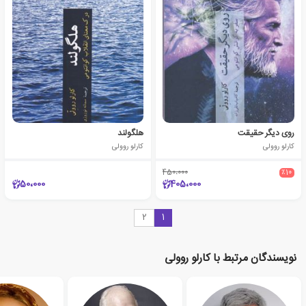
روی دیگر حقیقت
هلگولند
کارلو روولی
کارلو روولی
450،000
٪10
50،000
405،000
2
1
نویسندگان مرتبط با کارلو روولی