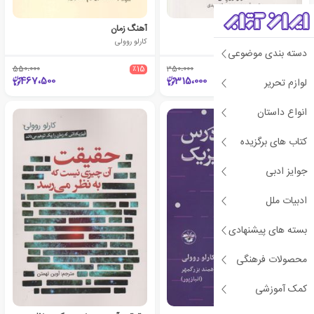
نخستین دانشمند
آهنگ زمان
کارلو روولی
کارلو روولی
دسته بندی موضوعی
550،000
٪15
350،000
٪10
467،500
315،000
لوازم تحریر
انواع داستان
کتاب های برگزیده
جوایز ادبی
ادبیات ملل
بسته های پیشنهادی
محصولات فرهنگی
کمک آموزشی