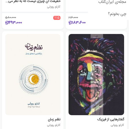
هفت درس مختصر فیزیک
حقیقت آن چیزی نیست که به نظر می رسد
مجله‌ی ایران‌کتاب
کارلو روولی
کارلو روولی
چی بخونم؟
580،000
٪15
216،000
٪15
493،000
183،600
گفتارهایی از فیزیک
نظم زمان
کارلو روولی
کارلو روولی