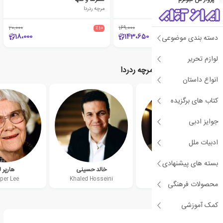
مرچه ردردا
مرچه ردردا
20،000
٪10
169،000
٪15
18،000
143،650
دسته بندی موضوعی
لوازم تحریر
نویسندگان مرتبط با مرچه ردردا
انواع داستان
کتاب های برگزیده
جوایز ادبی
ادبیات ملل
بسته های پیشنهادی
دن براون
خالد حسینی
هارپر 
per Lee
Khaled Hosseini
Dan Brown
محصولات فرهنگی
کمک آموزشی