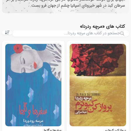
سرطان کبد در شهر خیرونای اسپانیا چشم از جهان فرو بست.
کتاب های «مرچه ردردا»
پرواز کن کبوترم
سفرها و گلها