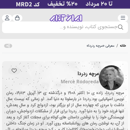
دسته‌بندی
ورود 
سبد خرید
جستجوی کتاب، نویسنده و...
خانه
/
معرفی «مرچه ردردا»
مرچه ردردا
Mercè Rodoreda
مرچه ردردا، زاده ی 10 اکتبر 1908 و درگذشته ی 13 آپریل 1983، رمان
نویس اسپانیایی بود.ردردا در بارسلونا به دنیا آمد. او زمانی که بیست سال
داشت با مردی که چهارده سال از او بزرگتر بود، ازدواج کرد و سال بعدش،
تنها فرزند خود را به دنیا آورد. ردردا برای فرار از مشکلات ازدواجش، دوران
نویسندگی خود را با نوشتن داستان های کوتاه برای مجلات آغاز کرد و بعد
از آن، به نوشتن رمان های روانشناسانه روی آورد. او در زمان جنگ داخلی
اسپانیا برای دولت خودمختار کاتالونیا کار می کرد.مرچه ردردا سرانجام بر اثر