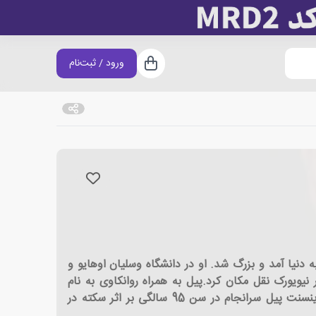
ورود / ثبت‌نام
سبد خرید
 ی آمریکایی بود.پیل در اوهایو به دنیا آمد و بزرگ شد. او در دانشگاه وسلیان اوهایو و
ویورک نقل مکان کرد.پیل به همراه روانکاوی به نام
اسمایلی بلنتون، کلینیکی در کنار کلیسا ایجاد کردند و به درمان بیماران از طریق مفاهیم دینی و روانکاوانه پرداختند.نورمن وینسنت پیل سرانجام در سن 95 سالگی بر اثر سکته در