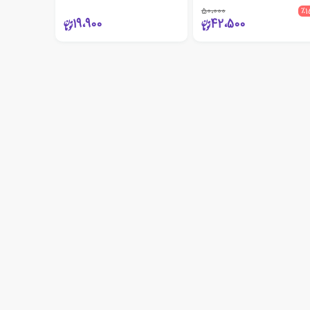
50،000
٪1
19،900
42،500