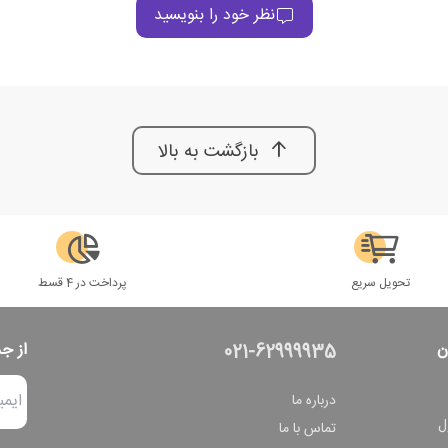
نظر خود را بنویسید
بازگشت به بالا
تحویل سریع
پرداخت در 4 قسط
ن
از ج
021-62999935
درباره ما
ل
تماس با ما