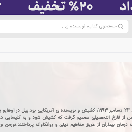
جستجوی کتاب، نویسنده و...
نورمن وینسنت پیل، زاده ی 31 می 1898 و درگذشته ی 24 دسامبر 1993، کشیش و نویسنده
 از فارغ التحصیلی تصمیم گرفت که کشیش شود و به کلیسایی در نی