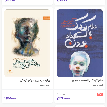
144،500
534،000
درام کودک با استعداد بودن
روایت رهایی از رنج کودکی
آلیس میلر
آلیس میلر
400،000
٪15
55،000
340،000