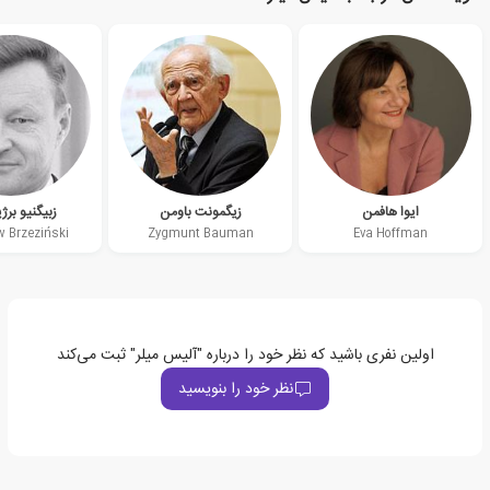
ایوا هافمن
زیگمونت باومن
زبیگنیو بر
w Brzeziński
Zygmunt Bauman
Eva Hoffman
اولین نفری باشید که نظر خود را درباره "آلیس میلر" ثبت می‌کند
نظر خود را بنویسید