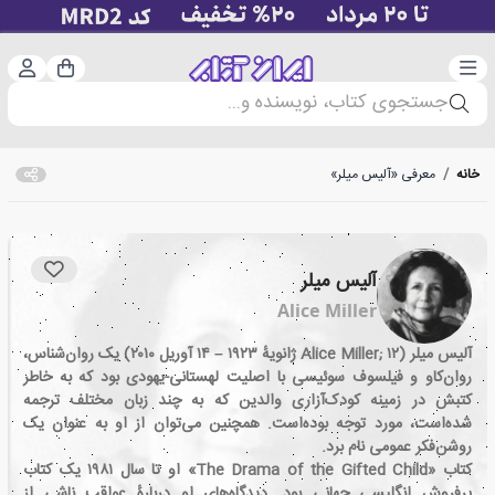
دسته‌بندی
ورود 
سبد خرید
جستجوی کتاب، نویسنده و...
خانه
/
معرفی «آلیس میلر»
آلیس میلر
Alice Miller
آلیس میلر (Alice Miller; ۱۲ ژانویهٔ ۱۹۲۳ – ۱۴ آوریل ۲۰۱۰) یک روان‌شناس،
روان‌کاو و فیلسوف سوئیسی با اصلیت لهستانی-یهودی بود که به خاطر
کتبش در زمینه کودک‌آزاری والدین که به چند زبان مختلف ترجمه
شده‌است، مورد توجه بوده‌است. همچنین می‌توان از او به عنوان یک
روشن‌فکر عمومی نام برد.
کتاب «The Drama of the Gifted Child» او تا سال ۱۹۸۱ یک کتاب
پرفروش انگلیسی جهانی بود. دیدگاه‌های او دربارهٔ عواقب ناشی از