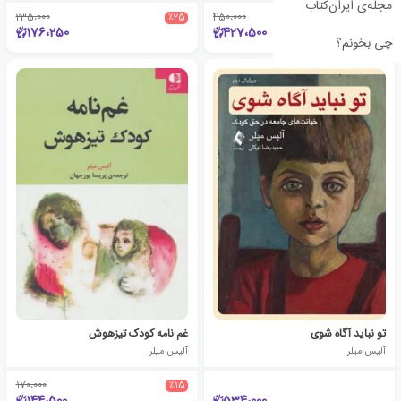
مجله‌ی ایران‌کتاب
235،000
٪25
450،000
٪5
176،250
427،500
چی بخونم؟
تو نباید آگاه شوی
غم نامه کودک تیزهوش
آلیس میلر
آلیس میلر
170،000
٪15