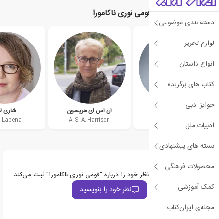
نویسندگان مرتبط با فومی نوری ناکامورا
دسته بندی موضوعی
لوازم تحریر
انواع داستان
کتاب های برگزیده
جوایز ادبی
مارگارت آتوود
ای اس ای هریسون
شاری لا
i Lapena
A. S. A. Harrison
Margaret Atwood
ادبیات ملل
بسته های پیشنهادی
محصولات فرهنگی
اولین نفری باشید که نظر خود را درباره "فومی نوری ناکامورا" ثبت می‌کند
کمک آموزشی
نظر خود را بنویسید
مجله‌ی ایران‌کتاب