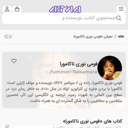
دسته‌بندی
ورود 
سبد خرید
جستجوی کتاب، نویسنده و...
خانه
/
معرفی «فومی نوری ناکامورا»
فومی نوری ناکامورا
Fuminori Nakamura
فومی نوری ناکامورا، زاده ی 2 سپتامبر 1977، نویسنده و مولف ژاپنی است.
ناکامورا با بردن جایزه ی کنزابورو اوئه در سال 2010، به خاطر رمان دزد در
سطح بین المللی به شهرت رسید. ترجمه ی انگلیسی این اثر، تحسین
منتقدین و مخاطبین را به شکل گسترده ای به همراه داشت.
کتاب های «فومی نوری ناکامورا»