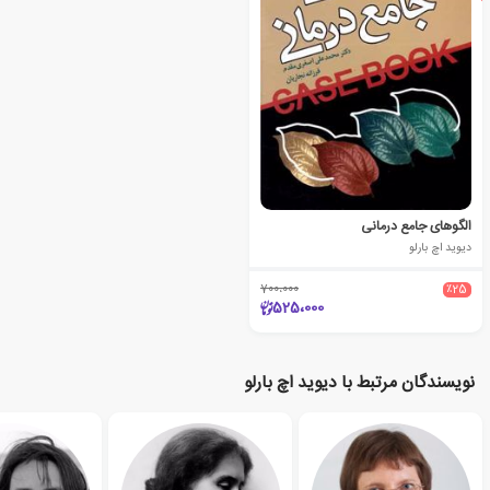
الگوهای جامع درمانی
دیوید اچ بارلو
700،000
٪25
525،000
نویسندگان مرتبط با دیوید اچ بارلو