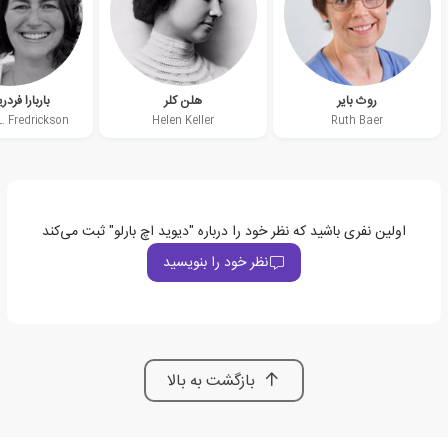
روث بایر
هلن کلر
باربارا فرد
. Fredrickson
Helen Keller
Ruth Baer
اولین نفری باشید که نظر خود را درباره "دیوید اچ بارلو" ثبت می‌کند
نظر خود را بنویسید
بازگشت به بالا