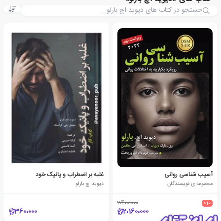
آسیب شناسی روانی
غلبه بر اضطراب و پانیک خود
مجموعه ی نویسندگان
دیوید اچ بارلو
2،400،000
٪10
360،000
2،160،000