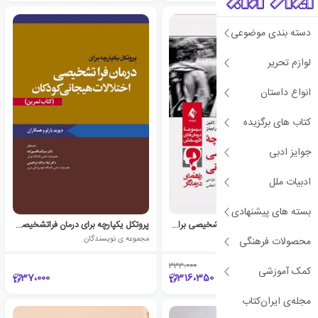
دسته بندی موضوعی
لوازم تحریر
انواع داستان
کتاب های برگزیده
جوایز ادبی
ادبیات ملل
بسته های پیشنهادی
پروتکل یکپارچه درمان فراتشخیصی برای اختلالات هیجانی
پروتکل یکپارچه برای درمان فراتشخیصی اختلالات هیجانی کودکان کتاب تمرین
مجموعه ی نویسندگان
مجموعه ی نویسندگان
محصولات فرهنگی
333،000
٪5
کمک آموزشی
37،000
316،350
مجله‌ی ایران‌کتاب