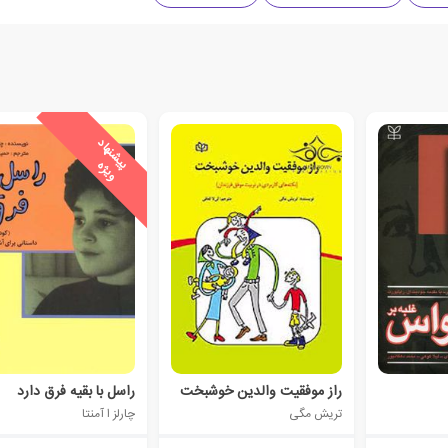
ی
ش
ن
ه
ا
د
و
ی
ژ
پ
ه
راز موفقیت والدین خوشبخت
راسل با بقیه فرق دارد
تریش مگی
چارلز ا آمنتا