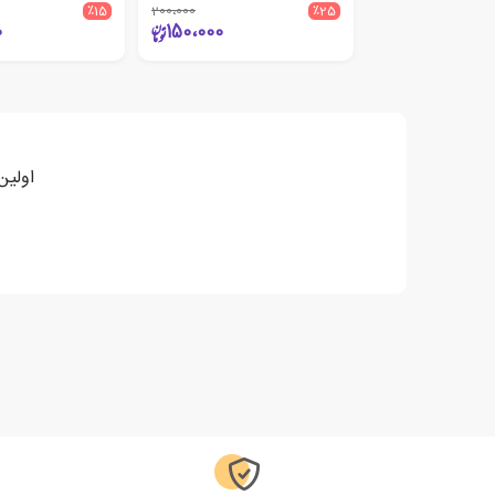
٪15
200،000
٪25
0
150،000
اولین