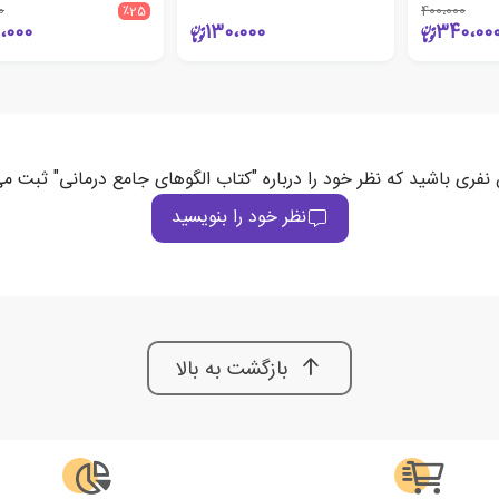
0
٪25
400،000
،000
130،000
340،00
 نفری باشید که نظر خود را درباره "کتاب الگوهای جامع درمانی" ثبت می
نظر خود را بنویسید
بازگشت به بالا