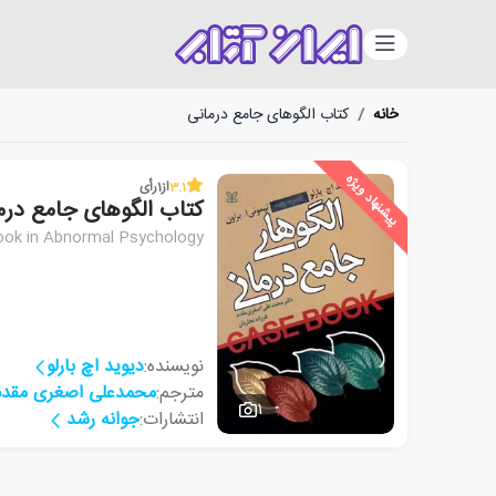
دسته‌بندی
خانه
/
کتاب الگوهای جامع درمانی
پیشنهاد ویژه
3.1
از
1
رأی
کتاب الگوهای جامع درم
ok in Abnormal Psychology
نویسنده:
دیوید اچ بارلو
مترجم:
محمدعلی اصغری مقدم
1
انتشارات:
جوانه رشد