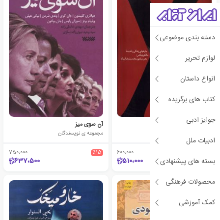
دسته بندی موضوعی
لوازم تحریر
انواع داستان
کتاب های برگزیده
جوایز ادبی
ایکس
آن سوی میز
مهدی صدرالدین
مجموعه ی نویسندگان
ادبیات ملل
750،000
٪15
600،000
٪15
637،500
510،000
بسته های پیشنهادی
محصولات فرهنگی
کمک آموزشی