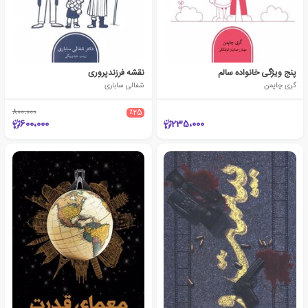
پنج ویژگی خانواده سالم
نقشه فرزندپروری
گری چاپمن
شفالی ساباری
800،000
٪25
600،000
235،000