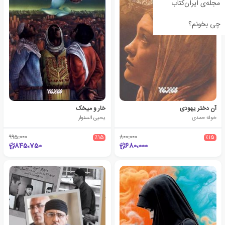
مجله‌ی ایران‌کتاب
چی بخونم؟
آن دختر یهودی
خار و میخک
خوله حمدی
یحیی السنوار
995،000
٪15
800،000
٪15
845،750
680،000