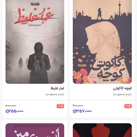
کوچه کاکوتی
غبار غلیظ
شبنم مسعودنیا
شبنم مسعودنیا
300،000
٪15
420،000
٪15
255،000
357،000