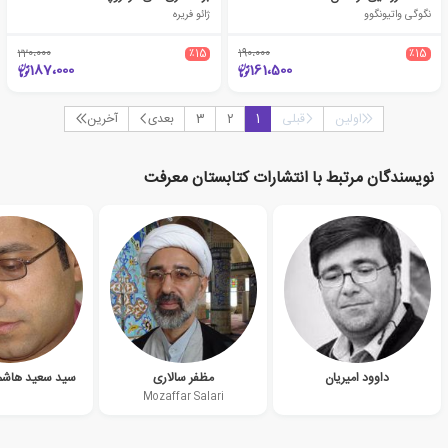
نگوگی واتیونگوو
ژائو فریره
220،000
٪15
190،000
٪15
187،000
161،500
اولین
قبلی
1
2
3
بعدی
آخرین
نویسندگان مرتبط با انتشارات کتابستان معرفت
داوود امیریان
مظفر سالاری
سید سعید هاشمی (3
Mozaffar Salari