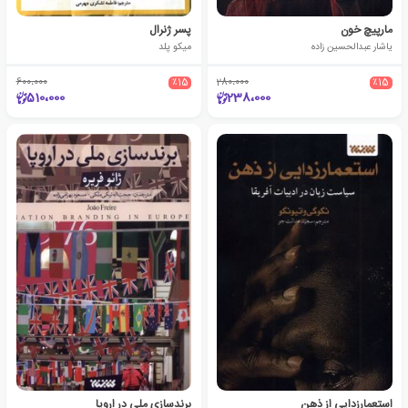
مارپیچ خون
پسر ژنرال
یاشار عبدالحسین زاده
میکو پلد
600،000
٪15
280،000
٪15
510،000
238،000
استعمارزدایی از ذهن
برندسازی ملی در اروپا