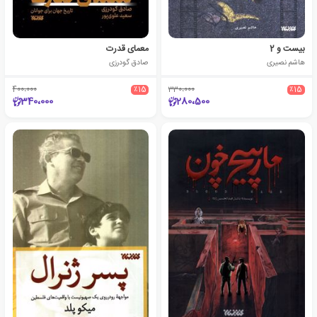
بیست و 2
معمای قدرت
هاشم نصیری
صادق گودرزی
400،000
٪15
330،000
٪15
340،000
280،500