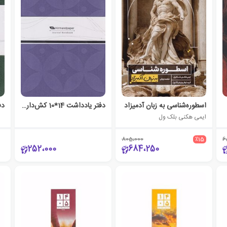
اسطوره‌شناسی به زبان آدمیزاد
دفتر یادداشت 14*10 کش‌دار جلد سخت خط‌دار (هیرمند) - بنفش
ایمی هکنی بلک ول
805،000
٪15
6
252،000
684،250