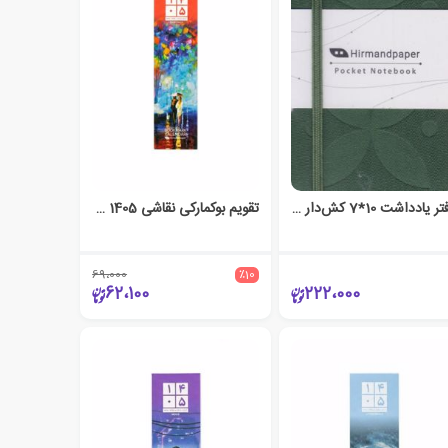
دفتر یادداشت 10*7 کش‌دار جلد سخت بی‌خط (هیرمند) - سبز
تقویم بوکمارکی نقاشی 1405 (paintings)
69،000
٪10
62،100
222،000