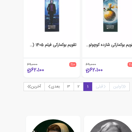
تقویم بوکمارکی شازده کوچولو 1405 (LITTLE PRINCE)
تقویم بوکمارکی فیلم 1405 (MOVIE)
69،000
٪10
69،000
٪
62،100
62،100
اولین
قبلی
1
2
3
بعدی
آخرین