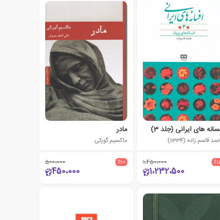
سانه های ایرانی (جلد 3)
مادر
د قاسم زاده (1334)
ماکسیم گورکی
500،000
٪10
1،450،000
٪1
450،000
1،232،500