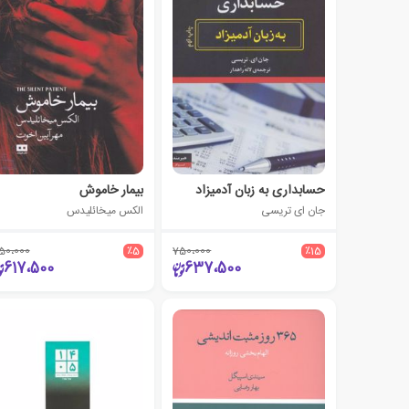
حسابداری به زبان آدمیزاد
بیمار خاموش
جان ای تریسی
الکس میخائلیدس
50،000
٪5
750،000
٪15
617،500
637،500