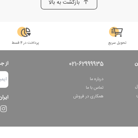
بازگشت به بالا
تحویل سریع
پرداخت در 4 قسط
ن
از ج
021-62999935
درباره ما
ل
تماس با ما
همکاری در فروش
ایران