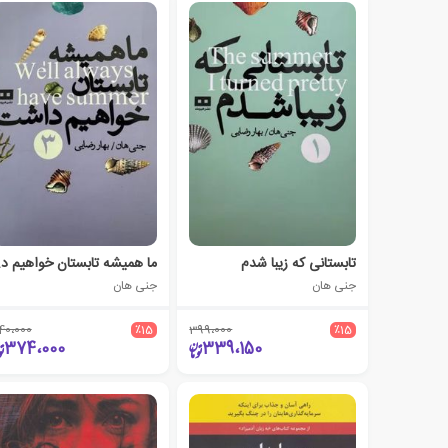
تابستانی که زیبا شدم
ما هم
جنی هان
جنی هان
40،000
٪15
399،000
٪15
374،000
339،150