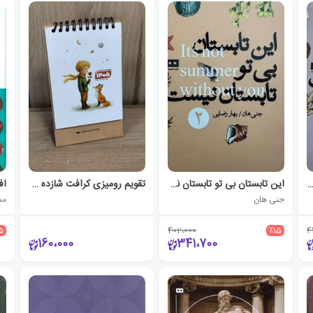
یشه تابستان خواهیم داشت
این تابستان بی تو تابستان نیست
تقویم رومیزی کرافت شازده کوچولو 1405 (گلاسه،سیمی)
اف
جنی هان
محم
5
402،000
٪15
4
160،000
341،700