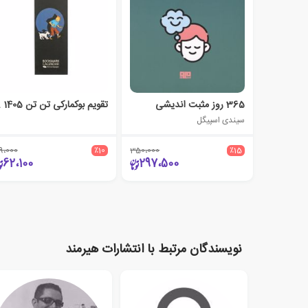
365 روز مثبت اندیشی
تقویم 
سیندی اسپیگل
9،000
٪10
350،000
٪15
62،100
297،500
نویسندگان مرتبط با انتشارات هیرمند