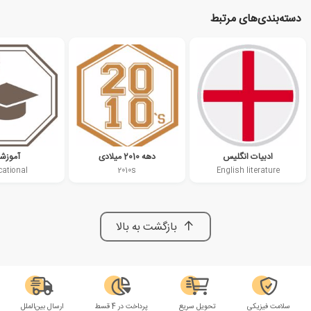
دسته‌بندی‌های مرتبط
ادبیات انگلیس
دهه 2010 میلادی
آموزش
cational
2010s
English literature
بازگشت به بالا
سلامت فیزیکی
تحویل سریع
پرداخت در 4 قسط
ارسال بین‌الملل