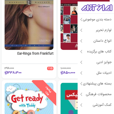
دسته بندی موضوعی
لوازم تحریر
انواع داستان
کتاب های برگزیده
Ear-Rings from Frankfurt
Yeni Istanbul A1
جوایز ادبی
398،000
٪15
1،000،000
٪15
338،300
850،000
ادبیات ملل
بسته های پیشنهادی
ی
ش
ن
ه
ا
د
و
ی
ژ
پ
ه
محصولات فرهنگی
کمک آموزشی