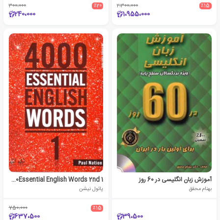
300،000
٪20
2،300،000
٪15
240،000
1،955،000
آموزش زبان انگلیسی در 60 روز
4000Essential English Words 2nd 1
بهنام محقق
پائول نیشن
750،000
٪15
637،500
39،500