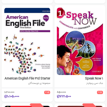
American English File 3rd Starter
Speak Now 1
جک سی ریچاردز
مجموعه ی نویسندگان
1،300،000
٪15
850،000
٪15
1،105،000
722،500