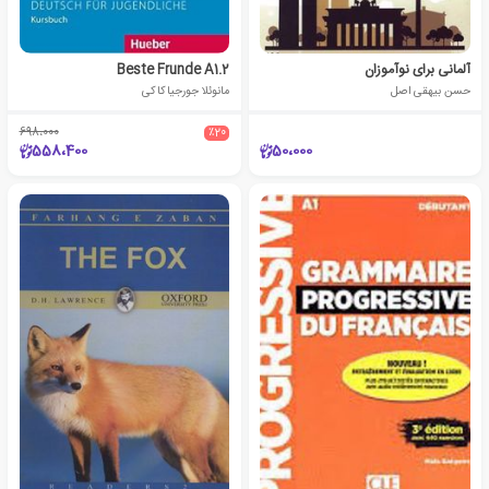
آلمانی برای نوآموزان
Beste Frunde A1.2
حسن بیهقی اصل
مانوئلا جورجیاکاکی
698،000
٪20
558،400
50،000