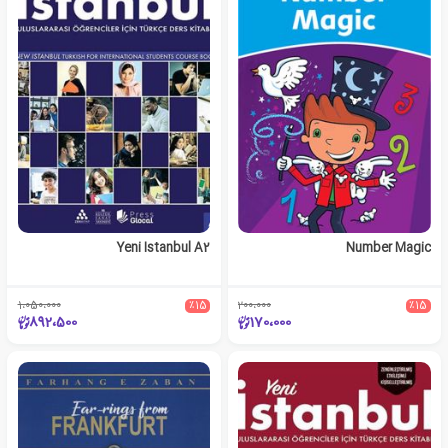
Yeni Istanbul A2
Number Magic
1،050،000
٪15
200،000
٪15
892،500
170،000