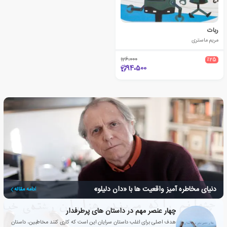
ربات
مریم ماستری
126،000
٪25
94،500
دنیای مخاطره آمیز واقعیت ها با «دان دلیلو»
ادامه مقاله
چهار عنصر مهم در داستان های پرطرفدار
هدف اصلی برای اغلب داستان سرایان این است که کاری کنند مخاطبین، داستان