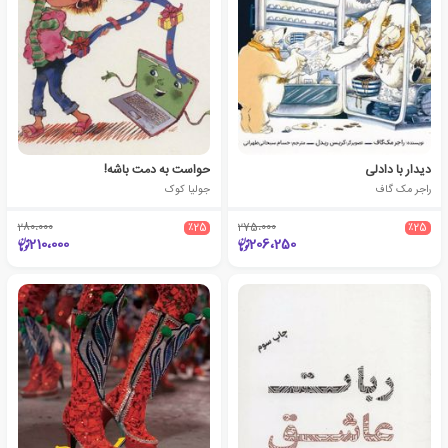
دیدار با دادلی
حواست به دمت باشه!
راجر مک گاف
جولیا کوک
280،000
٪25
275،000
٪25
210،000
206،250