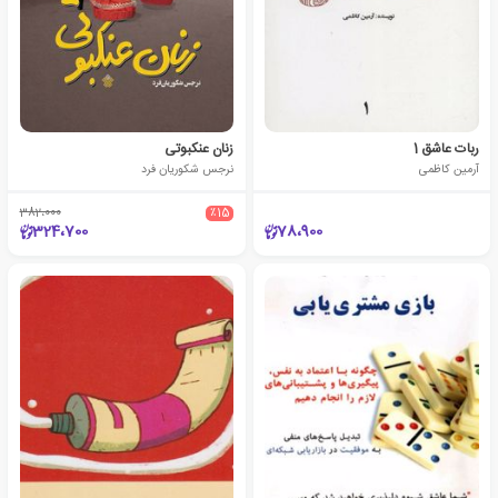
ربات عاشق 1
زنان عنکبوتی
آرمین کاظمی
نرجس شکوریان فرد
382،000
٪15
324،700
78،900