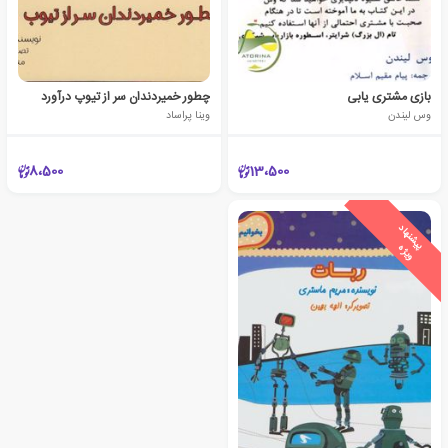
بازی مشتری یابی
چطور خمیردندان سر از تیوپ درآورد
وس لیندن
وینا پراساد
8،500
13،500
ی
ش
ن
ه
ا
د
و
ی
ژ
پ
ه