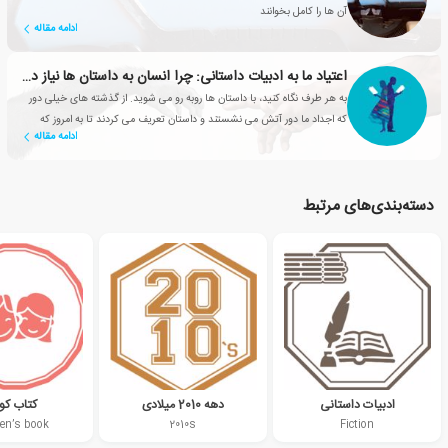
آن ها را کامل بخوانند
ادامه مقاله
اعتیاد ما به ادبیات داستانی: چرا انسان به داستان ها نیاز دارد؟
به هر طرف نگاه کنید، با داستان ها روبه رو می شوید. از گذشته های خیلی دور
که اجداد ما دور آتش می نشستند و داستان تعریف می کردند تا به امروز که
ادامه مقاله
شبکه های تلویزیونی، سریال های محبوبی تولید می کنند
دسته‌بندی‌های مرتبط
ادبیات داستانی
دهه 2010 میلادی
کتاب ک
ren’s book
2010s
Fiction