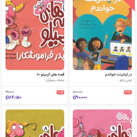
در اینترنت خواندم
قصه های کرمیلو 10
تونی بازئو
بنفشه رسولیان
99،000
٪15
120،000
٪25
84،150
90،000