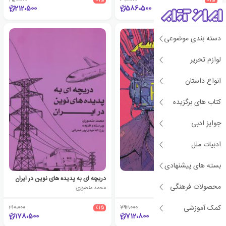
212،500
586،500
دسته بندی موضوعی
لوازم تحریر
انواع داستان
کتاب های برگزیده
جوایز ادبی
ادبیات ملل
بسته های پیشنهادی
نیورومنسر
دریچه ای به پدیده های نوین در ایران
محصولات فرهنگی
ویلیام گیبسون (1948)
محمد منصوری
کمک آموزشی
210،000
٪15
792،000
٪10
178،500
712،800