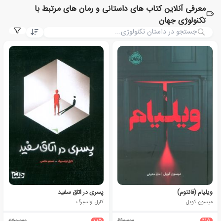
معرفی آنلاین کتاب های داستانی و رمان های مرتبط با
تکنولوژی جهان
ویلیام (فانتوم)
پسری در اتاق سفید
میسون کویل
کارل اولسبرگ
250،000
٪15
690،000
٪15