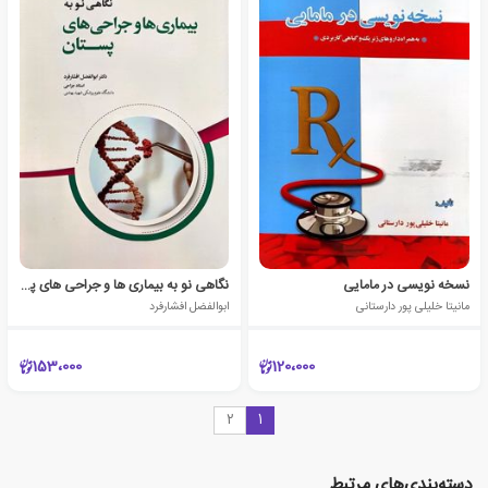
نسخه نویسی در مامایی
نگاهی نو به بیماری ها و جراحی های پستان
مانیتا خلیلی پور دارستانی
ابوالفضل افشارفرد
153،000
120،000
2
1
دسته‌بندی‌های مرتبط