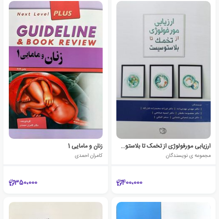
ارزیابی مورفولوژی از تخمک تا بلاستوسیست
زنان و مامایی 1
مجموعه ی نویسندگان
کامران احمدی
350،000
400،000