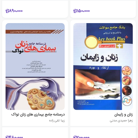
890،000
150،000
زنان و زایمان
درسنامه جامع بیماری های زنان نواک
زهرا حمیدی مدنی
زیبا تقی زاده
480،000
200،000