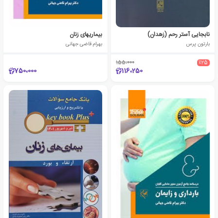
نابجایی آستر رحم (زهدان)
بیماریهای زنان
بارتون پرس
بهرام قاضی جهانی
155،000
٪25
750،000
116،250