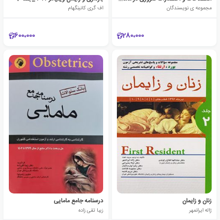
مجموعه ی نویسندگان
اف گری کانینگهام
600،000
280،000
زنان و زایمان
درسنامه جامع مامایی
ژاله ایرانمهر
زیبا تقی زاده