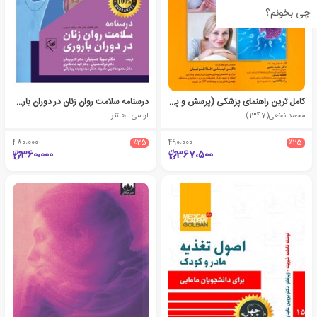
چی بخونم؟
کامل ترین راهنمای پزشکی (پرسش و پاسخ) درباره : نازایی (ناباروری)
درسنامه سلامت روان زنان در دوران باروری
محمد نخعی(1347)
لوسی ا هاتنر
480،000
٪25
490،000
٪25
360،000
367،500