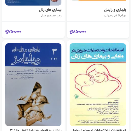
بارداری و زایمان
بیماری های زنان
بهرام قاضی جهانی
زهرا حمیدی مدنی
250،000
850،000
اصطلاحات و اختصارات ضروری در مامایی و بیماری های زنان
بارداری و زایمان ویلیامز ۲۰۲۲ _جلد 3