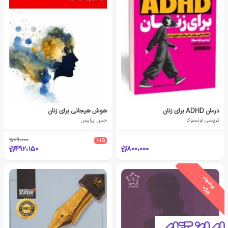
درمان ADHD برای زنان
هوش هیجانی برای زنان
تریسی اوتسوکا
جس پرایس
579،000
٪15
492،150
800،000
ی
ش
ن
ه
ا
د
و
ی
ژ
پ
ه