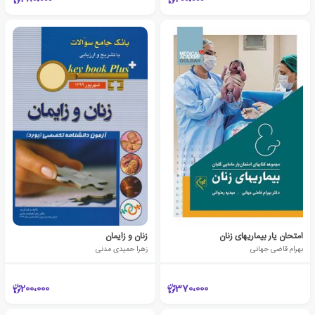
امتحان یار بیماریهای زنان
زنان و زایمان
بهرام قاضی جهانی
زهرا حمیدی مدنی
200،000
370،000