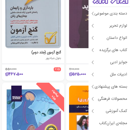
دسته بندی موضوعی
لوازم تحریر
انواع داستان
کتاب های برگزیده
تابوها را کنار بگذارید
گنج آزمون (جلد دوم)
آنت مدلاک گتیسون
بتول بنیادپور
جوایز ادبی
550،000
٪15
700،000
٪25
467،500
525،000
ادبیات ملل
بسته های پیشنهادی
ی
ش
ن
ه
ا
د
و
ی
ژ
ی
ش
ن
ه
ا
د
و
ی
ژ
پ
ه
پ
ه
محصولات فرهنگی
کمک آموزشی
مجله‌ی ایران‌کتاب