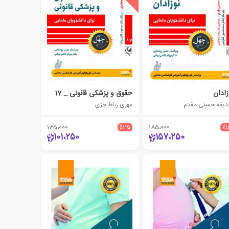
زادان
حقوق و پزشکی قانونی _ 17
یقه حسنی مقدم
مهری رباط جزی
135،000
٪25
185،000
٪1
101،250
157،250