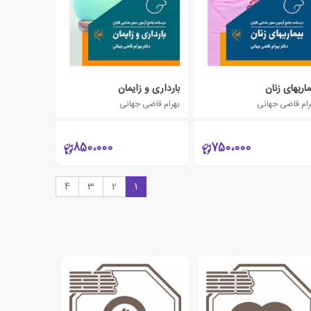
ماریهای زنان
بارداری و زایمان
رام قاضی جهانی
بهرام قاضی جهانی
850،000
750،000
4
3
2
1