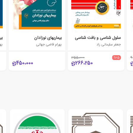
سلول شناسی و بافت شناسی
بیماریهای نوزادان
بی
جعفر سلیمانی راد
بهرام قاضی جهانی
به
355،000
٪25
9
450،000
266،250