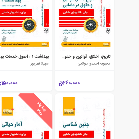
تاریخ، اخلاق، قوانین و حقوق در مامایی
بهداشت 1 
محبوبه احمدی دولابی
سهیلا نظرپور
150،000
260،000
ی
ش
ن
ه
ا
د
و
ی
ژ
پ
ه