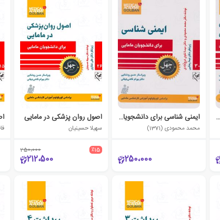
اسی و قارچ شناسی برای دانشجویان مامایی
ایمنی شناسی برای دانشجویان مامایی
اصول روان پزشکی در مامایی
محمد محمودی (1371)
سهیلا حسینیان
فا
250،000
٪15
212،500
250،000