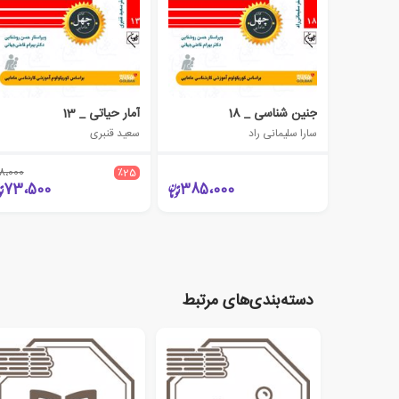
جنین شناسی _ 18
آمار حیاتی _ 13
سارا سلیمانی راد
سعید قنبری
8،000
٪25
73،500
385،000
دسته‌بندی‌های مرتبط