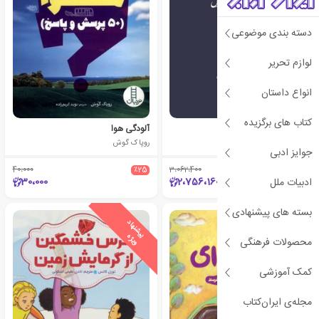
دسته بندی موضوعی
لوازم تحریر
انواع داستان
کتاب های برگزیده
آلودگی هوا
آلودگی هوا
منصور غیاث الدین
روپاک گوش
جوایز ادبی
40،000
٪25
3،062،400
٪10
30،000
2،756،160
ادبیات ملل
بسته های پیشنهادی
ی
ش
ن
ه
ا
د
و
ی
ژ
پ
ه
محصولات فرهنگی
کمک آموزشی
مجله‌ی ایران‌کتاب