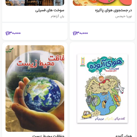
در جستجوی هوای پاکیزه
سوخت های فسیلی
نوریا خیمنس
یان گراهام
30،000
30،000
هوای آلوده
حفاظت محیط زیست