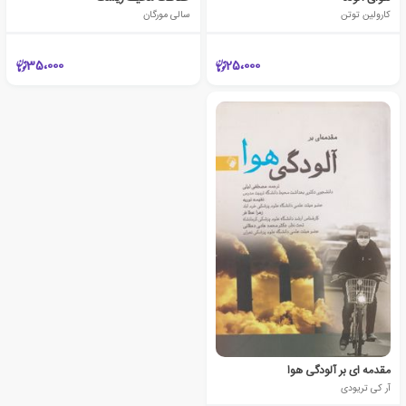
کارولین توتن
سالی مورگان
35،000
25،000
مقدمه ای بر آلودگی هوا
آر کی تریودی