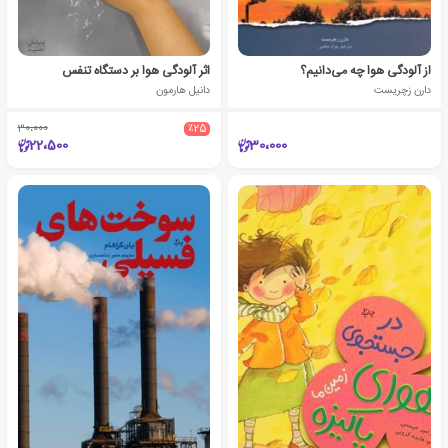
از آلودگی هوا چه می‌دانیم؟
اثر آلودگی هوا بر دستگاه تنفس
دارن زچریست
دانیل هارمون
30،000
٪25
22،500
30،000