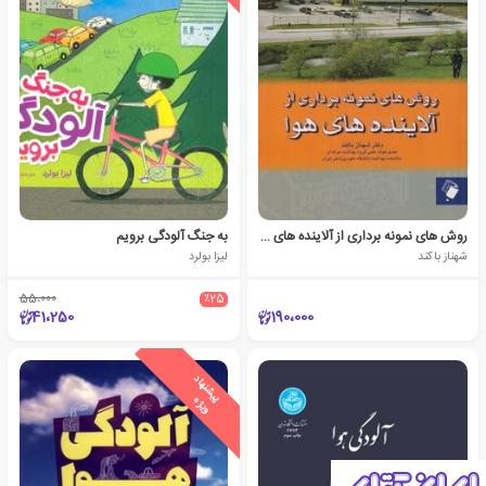
روش های نمونه برداری از آلاینده های هوا
به جنگ آلودگی برویم
شهناز باکند
لیزا بولرد
55،000
٪25
41،250
190،000
ی
ش
ن
ه
ا
د
و
ی
ژ
پ
ه