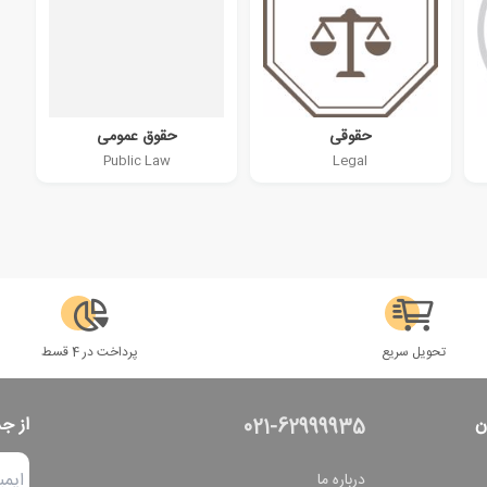
حقوقی
حقوق عمومی
Public Law
Legal
تحویل سریع
پرداخت در 4 قسط
ن
از ج
021-62999935
درباره ما