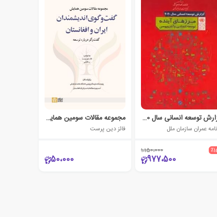
گزارش توسعه انسانی سال 2020 مرزهای آینده
مجموعه مقالات سومین همایش گفت وگوی اندیشمندان ایران و افغانستان
نامه عمران سازمان ملل
فائز دین پرست
1،150،000
٪1
50،000
977،500