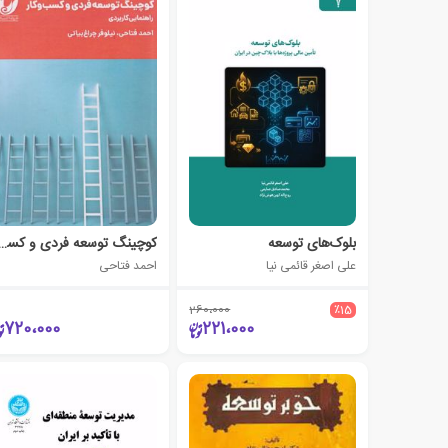
بلوک‌های توسعه
کوچینگ توسعه فردی و کسب
علی اصغر قائمی نیا
احمد فتاحی
260،000
٪15
720،000
221،000