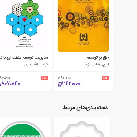
حق بر توسعه
مدیریت توسع
ایرج رضایی نژاد
کرامت الله زیاری
97،600
٪10
380،000
٪10
807،840
342،000
دسته‌بندی‌های مرتبط