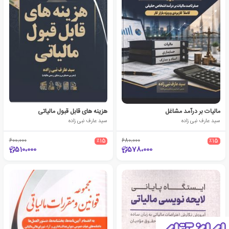
مالیات بر درآمد مشاغل
هزینه های قابل قبول مالیاتی
سید عارف نبی زاده
سید عارف نبی زاده
600،000
٪15
680،000
٪15
510،000
578،000