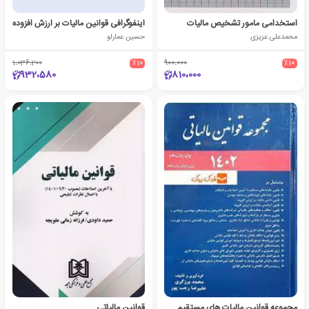
استخدامی مامور تشخیص مالیات
اینفوگرافی قوانین مالیات بر ارزش افزوده
محمدعلی عزیزی
حسین عمارلو
1،036،200
٪10
900،000
٪10
932،580
810،000
مجموعه قوانین مالیات های مستقیم 1402
قوانین مالیاتی