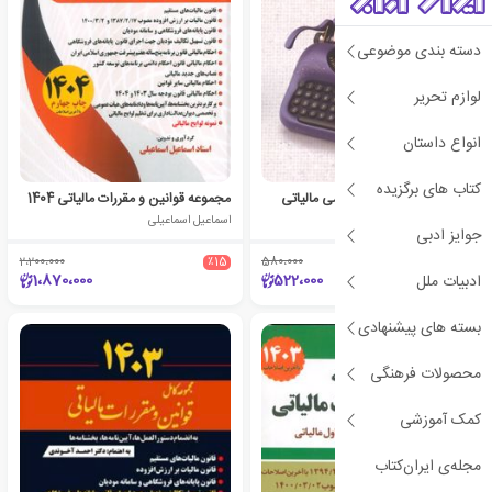
دسته بندی موضوعی
لوازم تحریر
انواع داستان
کتاب های برگزیده
ایستگاه پایانی لایحه نویسی مالیاتی
مجموعه قوانین و مقررات مالیاتی 1404
مجتبی سهرابی
اسماعیل اسماعیلی
جوایز ادبی
2،200،000
٪15
580،000
٪10
1،870،000
522،000
ادبیات ملل
بسته های پیشنهادی
محصولات فرهنگی
کمک آموزشی
مجله‌ی ایران‌کتاب