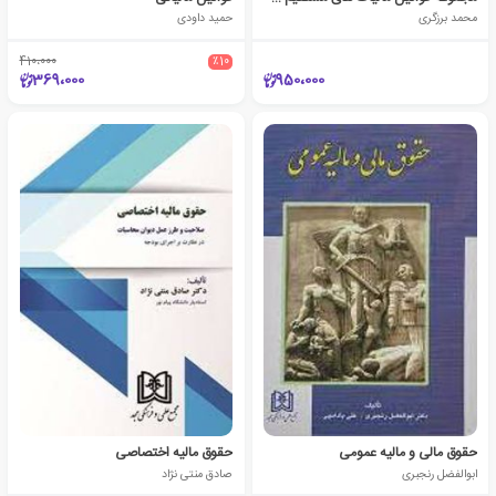
محمد برزگری
حمید داودی
410،000
٪10
369،000
950،000
حقوق مالی و مالیه عمومی
حقوق مالیه اختصاصی
ابوالفضل رنجبری
صادق منتی نژاد