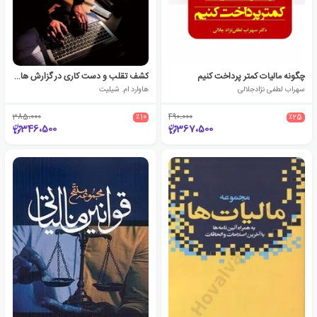
چگونه مالیات کمتر پرداخت کنیم
کشف تقلب و دست کاری در گزارش های مالی
سهراب لطفی نژادجلالی
هاوارد ام. شیلیت
385،000
٪10
490،000
٪25
346،500
367،500