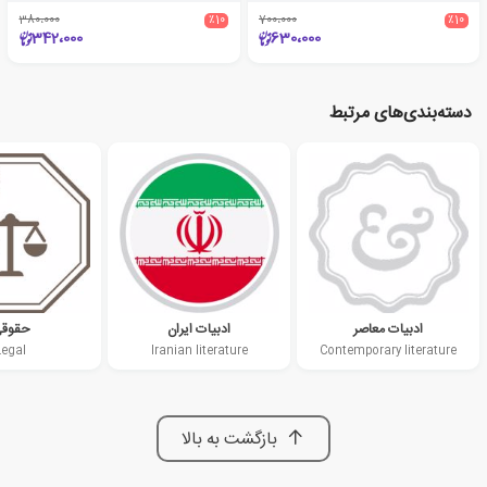
380،000
٪10
700،000
٪10
342،000
630،000
دسته‌بندی‌های مرتبط
ادبیات معاصر
ادبیات ایران
حقوق
Legal
Iranian literature
Contemporary literature
بازگشت به بالا