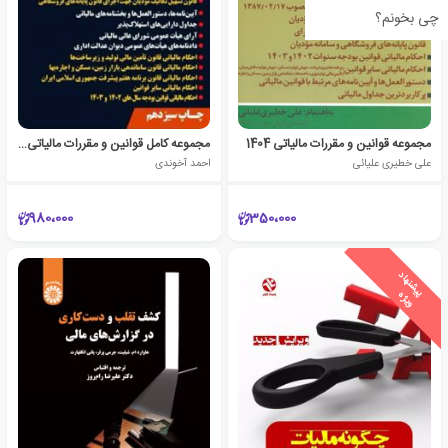
چی بخونم؟
مجموعه قوانین و مقررات مالیاتی 1404
مجموعه کامل قوانین و مقررات مالیاتی 1404
علی خطیری علیائی
احمد آخوندی
980،000
350،000
ی
ش
ن
ه
ا
د
و
ی
ژ
پ
ه