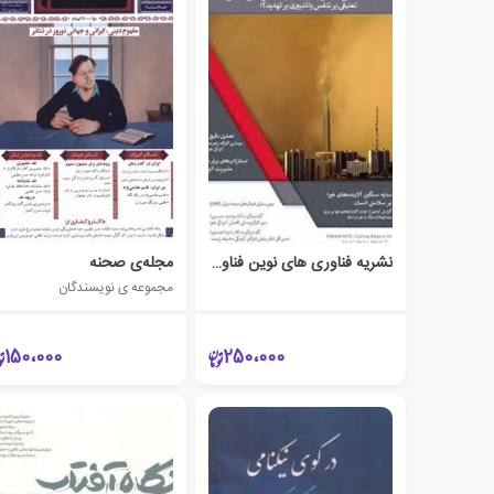
نشریه فناوری های نوین فناورد (سال سوم شماره چهارم سال 1398)
مجله‌ی صحنه
مجموعه ی نویسندگان
150،000
250،000