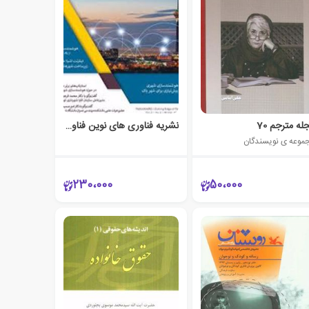
له مترجم 70
نشریه فناوری های نوین فناورد (سال سوم شماره پنجم سال 1398)
موعه ی نویسندگان
230،000
50،000