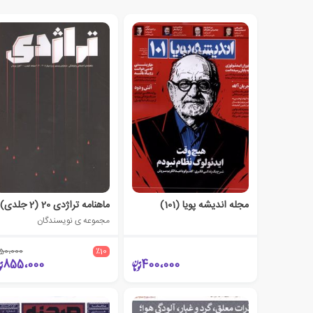
مجله اندیشه پویا (101)
ماهنامه تراژدی 20 (2 جلدی)
مجموعه ی نویسندگان
50،000
٪10
855،000
400،000