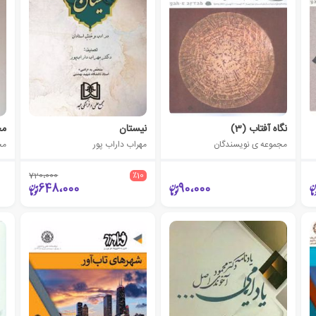
نگاه آفتاب‌ (3)
نیستان
مج
مجموعه ی نویسندگان
مهراب داراب پور
مج
720،000
٪10
648،000
90،000