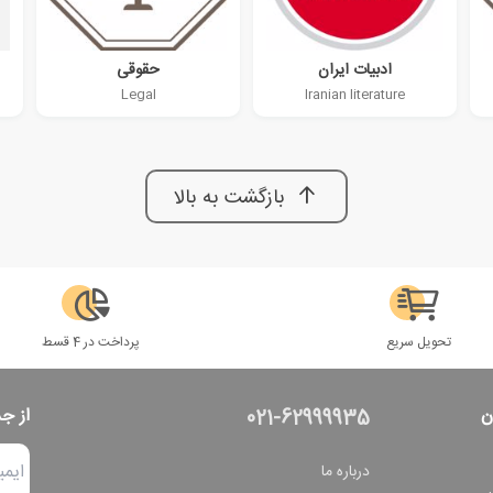
ادبیات ایران
حقوقی
Legal
Iranian literature
بازگشت به بالا
تحویل سریع
پرداخت در 4 قسط
ن
از ج
021-62999935
درباره ما