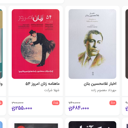
اخبار غلامحسین بنان
ماهنامه زنان امروز 54
مهرداد معصوم زاده
شهلا شرکت
5
300،000
٪15
760،000
٪10
9
255،000
684،000