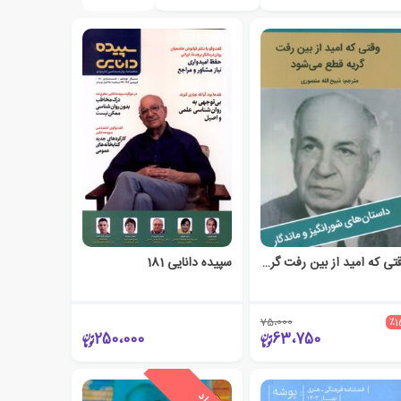
وقتی که امید از بین رفت گریه قطع می‌شود
سپیده دانایی 181
75،000
٪1
250،000
63،750