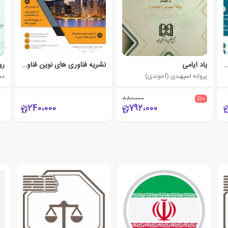
ی نوین فناورد (سال اول شماره 2 سال 1397)
یاد ایامی
نشریه فناوری های نوین فناورد (سال اول شماره اول سال 1396)
رو
پروانه اسپهبدی (آخوندی)
مج
880،000
٪10
240،000
792،000