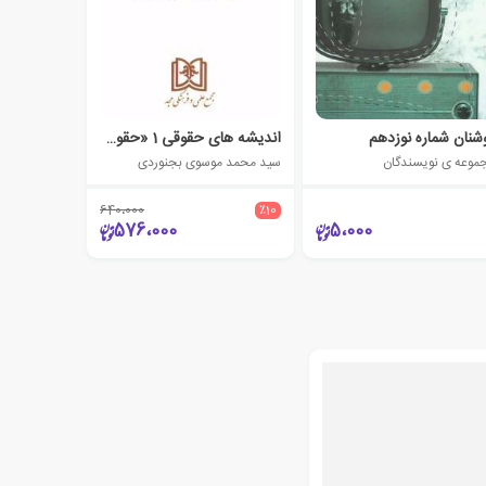
شنان شماره نوزدهم
اندیشه های حقوقی 1 «حقوق خانواده»
موعه ی نویسندگان
سید محمد موسوی بجنوردی
640،000
٪10
576،000
5،000