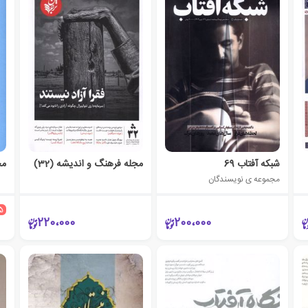
شبکه آفتاب 69
مجله فرهنگ و اندیشه (32)
مج
مجموعه ی نویسندگان
5
220،000
200،000