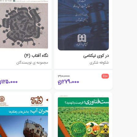
در کوی نیکنامی
نگاه آفتاب (4)
شکوفه شکری
مجموعه ی نویسندگان
310،000
٪10
125،000
279،000