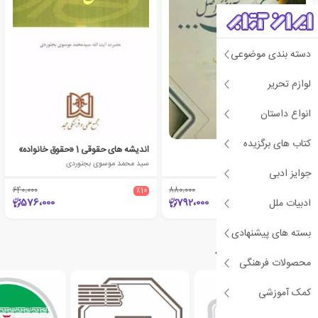
دسته بندی موضوعی
لوازم تحریر
انواع داستان
کتاب های برگزیده
یاد ایامی
اندیشه های حقوقی 1 «حقوق خانواده»
پروانه اسپهبدی (آخوندی)
سید محمد موسوی بجنوردی
جوایز ادبی
640،000
٪10
880،000
٪10
576،000
792،000
ادبیات ملل
بسته های پیشنهادی
دسته‌بندی‌های مرتبط
محصولات فرهنگی
کمک آموزشی