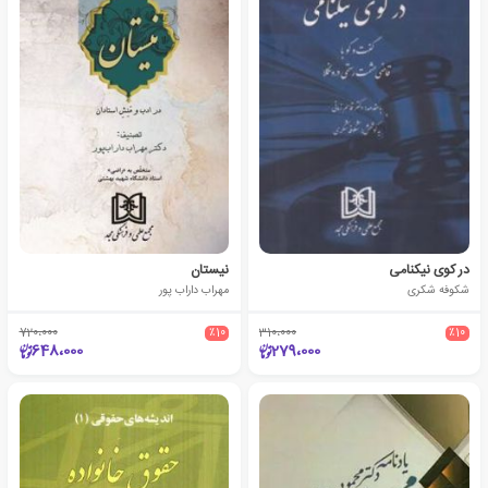
در کوی نیکنامی
نیستان
شکوفه شکری
مهراب داراب پور
720،000
٪10
310،000
٪10
648،000
279،000