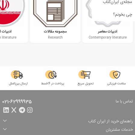
مجله‌ی ایران‌کتاب
چی بخونم؟
ادبیات معاصر
مجموعه مقالات
ادبیات ا
 literature
Research
Contemporary literature
سلامت فیزیکی
تحویل سریع
پرداخت در 4 قسط
ارسال بین‌الملل
تماس با ما
021-62999935
راهنمای خرید از ایران کتاب
ثبت سفارش
شیوه پرداخت
خدمات مشتریان
تخفیف‌های خرید
شرایط ارسال سفارش