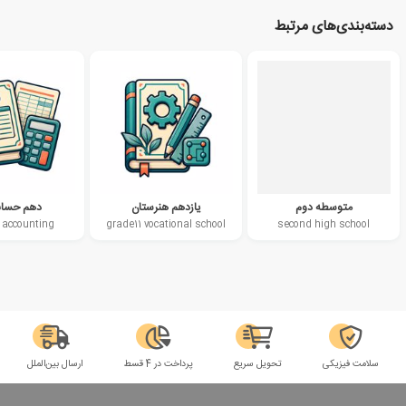
دسته‌بندی‌های مرتبط
متوسطه دوم
یازدهم هنرستان
دهم حساب
 accounting
grade11 vocational school
second high school
سلامت فیزیکی
تحویل سریع
پرداخت در 4 قسط
ارسال بین‌الملل