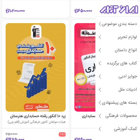
1،200،000
650،000
دسته بندی موضوعی
لوازم تحریر
انواع داستان
کتاب های برگزیده
جوایز ادبی
ادبیات ملل
بسته های پیشنهادی
محصولات فرهنگی
سیر تا پیاز درسنامه کنکور حسابداری
زرد 10 کنکور رشته حسابداری هنرستان
گروه آموزشی مهندس اخوان
هیات مولفان کانون فرهنگی آموزش (قلم چی)
کمک آموزشی
750،000
٪10
675،000
590،000