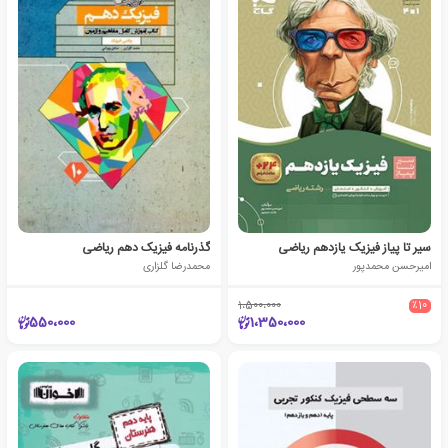
سیر تا پیاز فیزیک یازدهم ریاضی
گذرنامه فیزیک دهم ریاضی
امیرحسن محمدپور
محمدرضا گلزاری
1،500،000
٪10
550،000
1،350،000