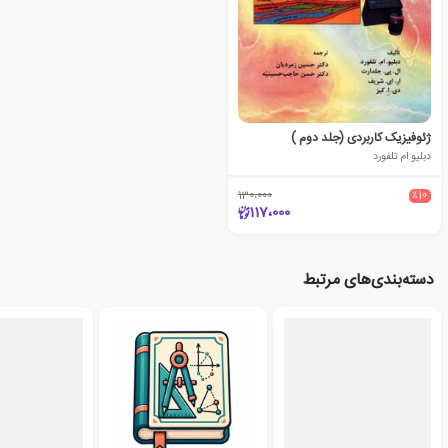
ژئوفیزیک کاربردی (جلد دوم )
دبلیو ام تلفورد
130،000
٪10
117،000
دسته‌بندی‌های مرتبط