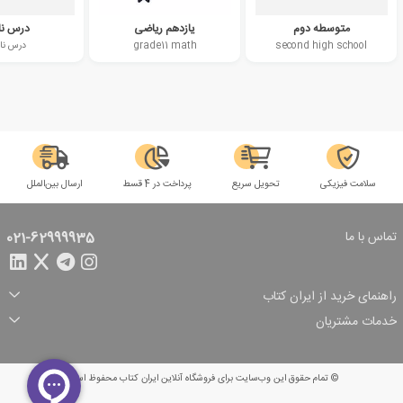
متوسطه دوم
یازدهم ریاضی
درس نا
second high school
grade11 math
درس نا
سلامت فیزیکی
تحویل سریع
پرداخت در 4 قسط
ارسال بین‌الملل
تماس با ما
021-62999935
راهنمای خرید از ایران کتاب
ثبت سفارش
شیوه پرداخت
خدمات مشتریان
تخفیف‌های خرید
شرایط ارسال سفارش
درباره ما
شرایط استفاده
حریم خصوصی
پیگیری سفارش
بازگرداندن سفارش
پرسش‌های متداول
© تمام حقوق این وب‌سایت برای فروشگاه آنلاین ایران کتاب محفوظ است.