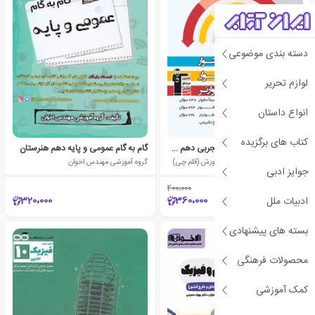
دسته بندی موضوعی
لوازم تحریر
انواع داستان
کتاب های برگزیده
سه سطحی فیزیک کنکور تجربی دهم و یازدهم
گام به گام عمومی و پایه دهم هنرستان
هیات مولفان کانون فرهنگی آموزش (قلم چی)
گروه آموزشی مهندس اخوان
جوایز ادبی
400،000
٪10
320،000
360،000
ادبیات ملل
بسته های پیشنهادی
محصولات فرهنگی
کمک آموزشی