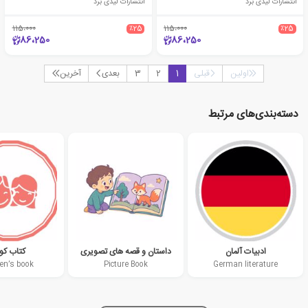
انتشارات لیدی برد
انتشارات لیدی برد
115،000
٪25
115،000
٪25
86،250
86،250
اولین
قبلی
1
2
3
بعدی
آخرین
دسته‌بندی‌های مرتبط
ادبیات آلمان
داستان و قصه های تصویری
کتاب ک
ren’s book
Picture Book
German literature