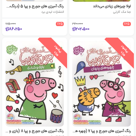
لولا چیزهای زیادی می‌داند
رنگ آمیزی های جورج و پپا 5 (درنگ،درونگ،درینگ!)
جنا مک کارتی
انتشارات لیدی برد
115،000
٪25
270،000
٪25
86،250
202،500
ی
ش
ن
ه
ا
د
و
ی
ژ
ی
ش
ن
ه
ا
د
و
ی
ژ
پ
ه
پ
ه
رنگ آمیزی های جورج و پپا 7 (چهره های پنهان)
رنگ آمیزی های جورج و پپا 8 (بازی و شادی)