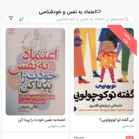
اعتماد به نفس و خودشناسی
ی
ش
ن
ه
ا
د
و
ی
ژ
پ
ه
کی گفته تو کوچولویی؟
اعتمادبه نفس خودت را پیدا کن
مایا مایرز
هالی متیوس
290،000
٪25