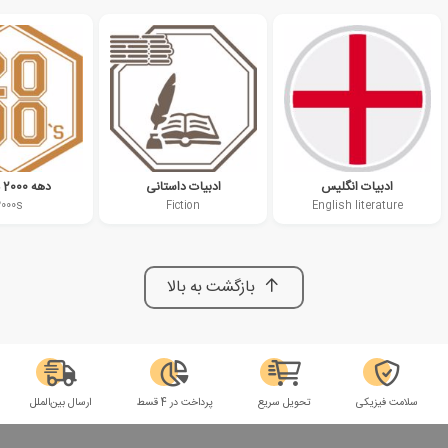
ادبیات انگلیس
ادبیات داستانی
دهه 2000 میلادی
2000s
Fiction
English literature
بازگشت به بالا
سلامت فیزیکی
تحویل سریع
پرداخت در 4 قسط
ارسال بین‌الملل