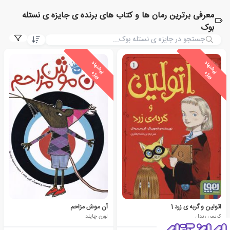
معرفی برترین رمان ها و کتاب های برنده ی جایزه ی نستله
بوک
ی
ش
ن
ه
ا
د
و
ی
ژ
ی
ش
ن
ه
ا
د
و
ی
ژ
پ
ه
پ
ه
اتولین و گربه ی زرد 1
آن موش مزاحم
کریس ریدل
لورن چایلد