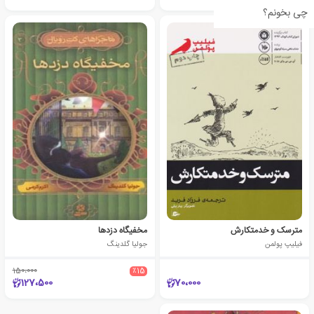
چی بخونم؟
مترسک و خدمتکارش
مخفیگاه دزدها
فیلیپ پولمن
جولیا گلدینگ
150،000
٪15
127،500
70،000