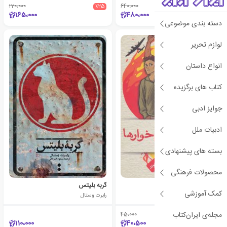
220،000
٪25
640،000
٪25
165،000
480،000
دسته بندی موضوعی
لوازم تحریر
انواع داستان
کتاب های برگزیده
جوایز ادبی
ادبیات ملل
بسته های پیشنهادی
محصولات فرهنگی
آتش خوارها
گربه بلیتس
کمک آموزشی
دیوید آلموند
رابرت وستال
مجله‌ی ایران‌کتاب
45،000
٪10
110،000
40،500