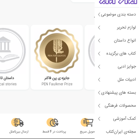
دسته بندی موضوعی
دسته‌بندی‌های مرتبط
لوازم تحریر
انواع داستان
کتاب های برگزیده
جوایز ادبی
ادبیات ژاپن
جایزه ی پن فاکنر
داستان تا
ادبیات ملل
cal stories
PEN Faulkner Prize
Japanese literature
بسته های پیشنهادی
محصولات فرهنگی
کمک آموزشی
مجله‌ی ایران‌کتاب
سلامت فیزیکی
تحویل سریع
پرداخت در 4 قسط
ارسال بین‌الملل