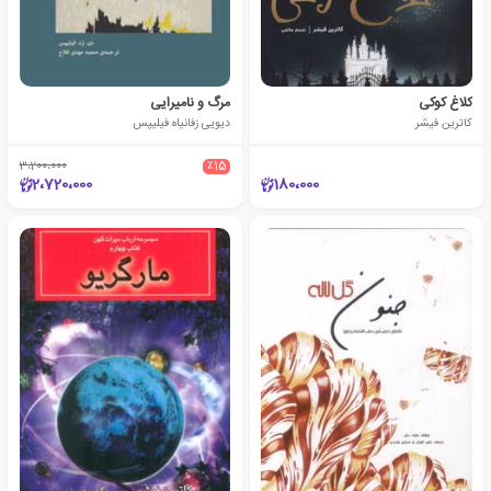
کلاغ کوکی
مرگ و نامیرایی
کاترین فیشر
دیویی زفانیاه فیلیپس
3،200،000
٪15
2،720،000
180،000