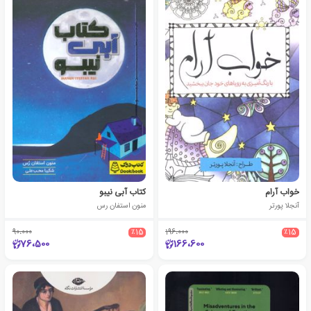
خواب آرام
کتاب آبی نیبو
آنجلا پورتر
منون استفان رس
90،000
٪15
196،000
٪15
76،500
166،600