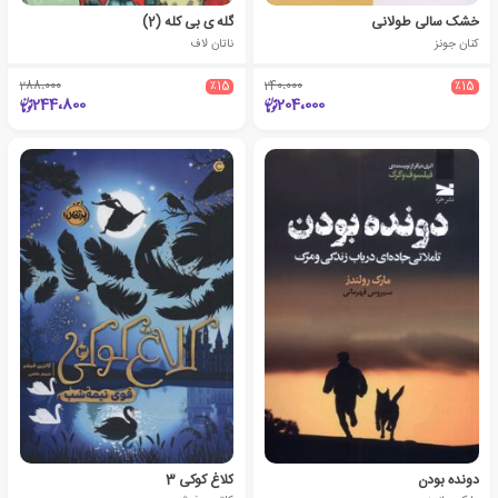
خشک سالی طولانی
گله ی بی کله (2)
کنان جونز
ناتان لاف
288،000
٪15
240،000
٪15
244،800
204،000
دونده بودن
کلاغ کوکی 3