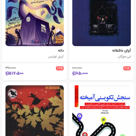
آوای عاشقانه
دانه
ابی مورگان
کریل لوئیس
690،000
٪25
100،000
٪15
517،500
85،000