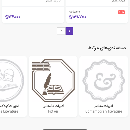
مارک رولندز
کاترین فیشر
155،000
٪15
114،000
131،750
2
1
دسته‌بندی‌های مرتبط
ادبیات معاصر
ادبیات داستانی
ادبیات کودک 
s Literature
Fiction
Contemporary literature