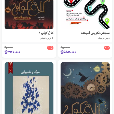
سنجش تکوینی آمیخته
کلاغ کوکی 2
دیلن ویلیام
کاترین فیشر
420،000
٪15
650،000
٪10
357،000
585،000