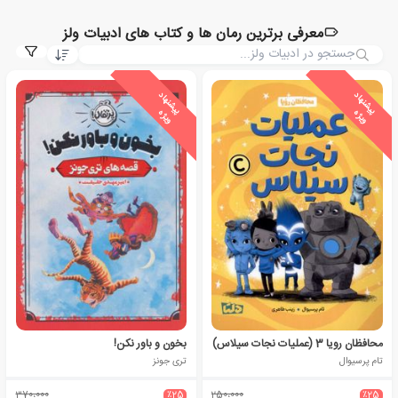
معرفی برترین رمان ها و کتاب های ادبیات ولز
ی
ش
ن
ه
ا
د
و
ی
ژ
ی
ش
ن
ه
ا
د
و
ی
ژ
پ
ه
پ
ه
محافظان رویا 3 (عملیات‌ نجات‌ سیلاس)
بخون و باور نکن!
تام پرسیوال
تری جونز
370،000
٪25
250،000
٪25