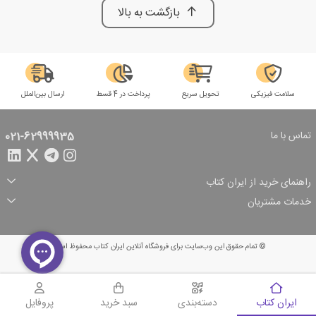
بازگشت به بالا
سلامت فیزیکی
تحویل سریع
پرداخت در 4 قسط
ارسال بین‌الملل
تماس با ما
021-62999935
راهنمای خرید از ایران کتاب
ثبت سفارش
شیوه پرداخت
خدمات مشتریان
تخفیف‌های خرید
شرایط ارسال سفارش
درباره ما
شرایط استفاده
حریم خصوصی
پیگیری سفارش
بازگرداندن سفارش
پرسش‌های متداول
© تمام حقوق این وب‌سایت برای فروشگاه آنلاین ایران کتاب محفوظ است.
سبد خرید
ایران کتاب
دسته‌بندی
سبد خرید
پروفایل