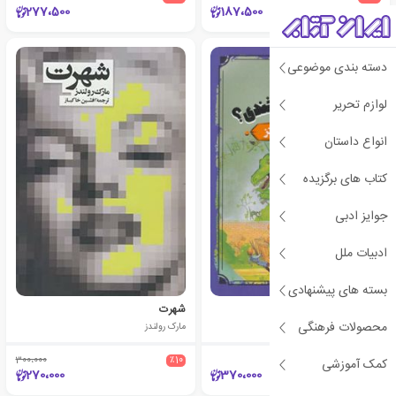
277،500
187،500
دسته بندی موضوعی
لوازم تحریر
انواع داستان
کتاب های برگزیده
جوایز ادبی
ادبیات ملل
بسته های پیشنهادی
می ترسی یا می خندی؟
شهرت
محصولات فرهنگی
تری جونز
مارک رولندز
300،000
٪10
کمک آموزشی
270،000
370،000