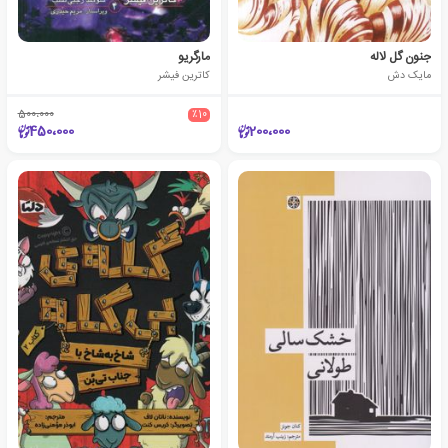
جنون گل لاله
مارگریو
مایک دش
کاترین فیشر
500،000
٪10
450،000
200،000