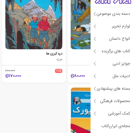
دسته بندی موضوعی
لوازم تحریر
انواع داستان
کتاب های برگزیده
دانشمند دیوانه
دره کبری ها
هرژه
هرژه
جوایز ادبی
200،000
٪15
170،000
80،000
ادبیات ملل
بسته های پیشنهادی
محصولات فرهنگی
کمک آموزشی
مجله‌ی ایران‌کتاب