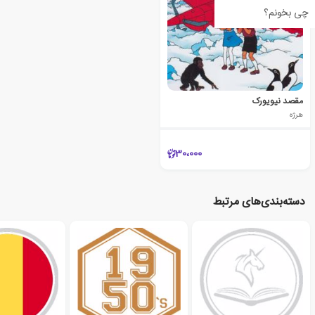
چی بخونم؟
مقصد نیویورک
هرژه
30،000
دسته‌بندی‌های مرتبط