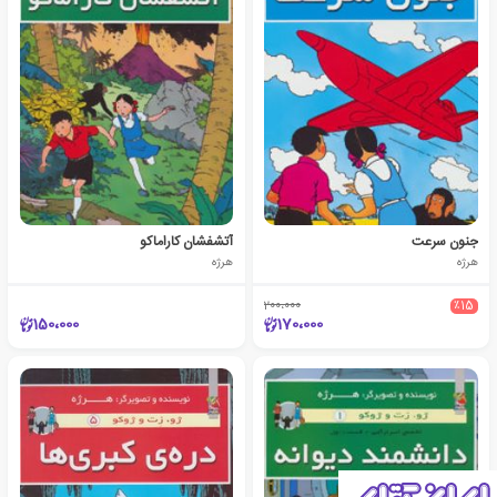
جنون سرعت
آتشفشان کاراماکو
هرژه
هرژه
200،000
٪15
150،000
170،000