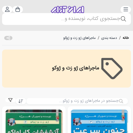
دسته‌بندی
ورود 
سبد خرید
جستجوی کتاب، نویسنده و...
خانه
/
دسته بندی
/
ماجراهای ژو زت و ژوکو
ماجراهای ژو زت و ژوکو
The Adventures of Jo, Zette and Jocko