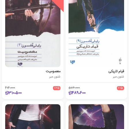
قیام تاریکی
معصومیت
شنون میر
شنون میر
414،000
٪25
576،000
٪15
310،500
489،600