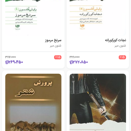
نجات کورکورانه
سرنخ مرموز
شنون میر
شنون میر
317،000
٪15
321،000
٪15
269،450
272،850