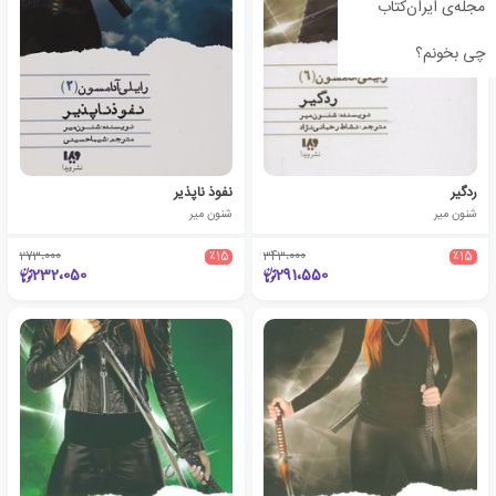
مجله‌ی ایران‌کتاب
چی بخونم؟
ردگیر
نفوذ ناپذیر
شنون میر
شنون میر
273،000
٪15
343،000
٪15
232،050
291،550