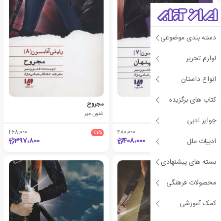
دسته بندی موضوعی
لوازم تحریر
انواع داستان
کتاب های برگزیده
تهدید پنهان
مجروح
شنون میر
شنون میر
جوایز ادبی
468،000
٪15
480،000
٪15
397،800
408،000
ادبیات ملل
بسته های پیشنهادی
محصولات فرهنگی
کمک آموزشی