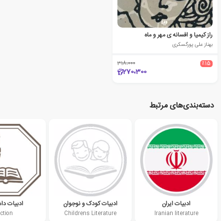
راز کیمیا و افسانه ی مهر و ماه
بهناز علی پورگسکری
318،000
٪15
270،300
دسته‌بندی‌های مرتبط
ادبیات ایران
ادبیات کودک و نوجوان
ادبیات دا
iction
Childrens Literature
Iranian literature