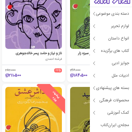
دسته بندی موضوعی
لوازم تحریر
انواع داستان
کتاب های برگزیده
خداحافظی نکن و میعاد در سبزه زار
ناز و نیاز و حامد پسر خالدجوهری
فارس باقری
فرشته احمدی
جوایز ادبی
282،000
٪25
246،000
٪25
211،500
184،500
ادبیات ملل
بسته های پیشنهادی
ی
ش
ن
ه
ا
د
و
ی
ژ
ی
ش
ن
ه
ا
د
و
ی
ژ
پ
ه
پ
ه
محصولات فرهنگی
کمک آموزشی
مجله‌ی ایران‌کتاب