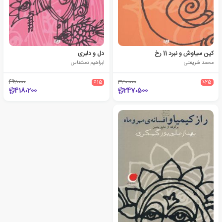
کین سیاوش و نبرد 11 رخ
دل و دلبری
محمد شریعتی
ابراهیم دمشناس
492،000
٪15
330،000
٪25
418،200
247،500