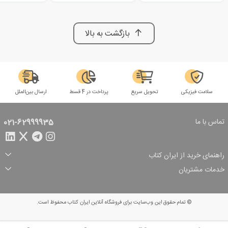
بازگشت به بالا
سلامت فیزیکی
تحویل سریع
پرداخت در 4 قسط
ارسال بین‌الملل
تماس با ما
021-62999935
راهنمای خرید از ایران کتاب
ثبت سفارش
شیوه پرداخت
خدمات مشتریان
تخفیف‌های خرید
شرایط ارسال سفارش
درباره ما
شرایط استفاده
حریم خصوصی
پیگیری سفارش
بازگرداندن سفارش
پرسش‌های متداول
© تمام حقوق این وب‌سایت برای فروشگاه آنلاین ایران کتاب محفوظ است.