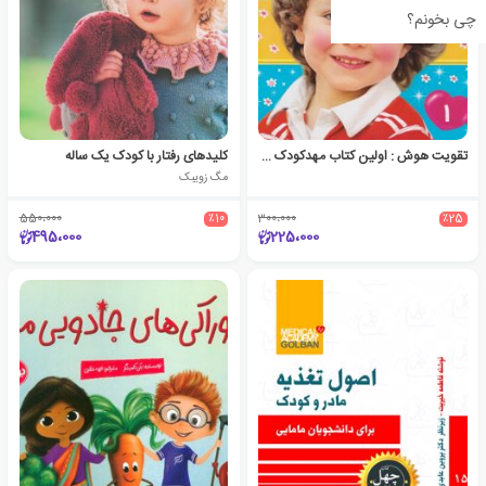
چی بخونم؟
تقویت هوش : اولین کتاب مهدکودک من 1
کلیدهای رفتار با کودک یک ساله
مگ زویبک
550،000
٪10
300،000
٪25
495،000
225،000