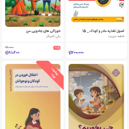
اصول تغذیه مادر و کودک _ 15
خوراکی های جادویی من
فاطمه خیریت
بکی کامینگز
96،000
٪15
81،600
200،000
ی
ش
ن
ه
ا
د
و
ی
ژ
پ
ه