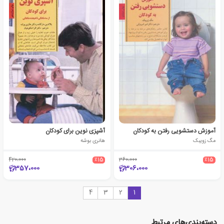
آموزش دستشویی رفتن به کودکان
آشپزی نوین برای کودکان
مگ زویبک
هانری بوشه
420،000
٪15
360،000
٪15
357،000
306،000
4
3
2
1
دسته‌بندی‌های مرتبط