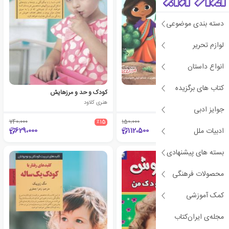
دسته بندی موضوعی
لوازم تحریر
انواع داستان
کتاب های برگزیده
غذاهای شگفت‌انگیز من
کودک و حد و مرزهایش
بکی کامینگز
هنری کلاود
جوایز ادبی
740،000
٪15
150،000
٪25
629،000
112،500
ادبیات ملل
بسته های پیشنهادی
ی
ش
ن
ه
ا
د
و
ی
ژ
پ
ه
محصولات فرهنگی
کمک آموزشی
مجله‌ی ایران‌کتاب