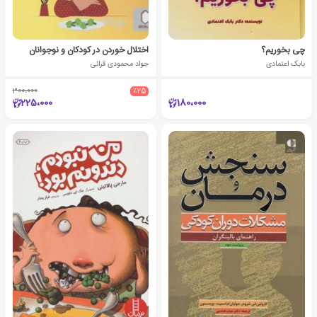
چی بخوریم؟
اختلال خوردن در کودکان و نوجوانان
بابک اعتمادی
جواد محمودی قرائی
300،000
٪25
225،000
180،000