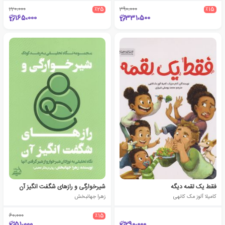
220،000
٪25
390،000
٪15
165،000
331،500
فقط یک لقمه دیگه
شیرخوارگی و رازهای شگفت انگیز آن
کامیلا آلوز مک کانهی
زهرا جهانبخش
60،000
٪15
51،000
290،000