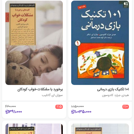
۱۰۱ تکنیک بازی درمانی
برخورد با مشکلات خواب کودکان
هیدی جرارد کادوسون
سوزان ای گاتلیب
460،000
٪15
1،150،000
٪10
391،000
1،035،000