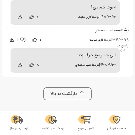
اخوت کیم دی؟
1402/03/12
|
توسط
کاربر سایت
0
|
پششمممااممممم جر
1399/03/28
|
توسط
کاربر سایت
1
|
|
پاسخ ها
ایی چه وضع حرف زدنه
1400/09/30
|
توسط
متینا محمدی
8
|
بازگشت به بالا
سلامت فیزیکی
تحویل سریع
پرداخت در 4 قسط
ارسال بین‌الملل