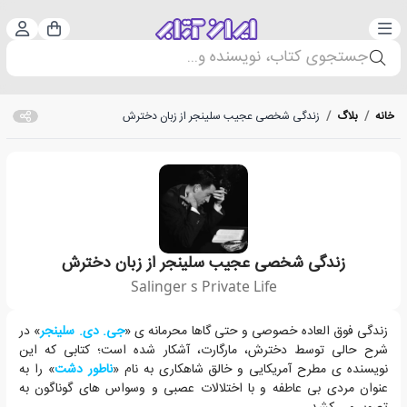
دسته‌بندی
ورود 
سبد خرید
جستجوی کتاب، نویسنده و...
خانه
/
بلاگ
/
زندگی شخصی عجیب سلینجر از زبان دخترش
زندگی شخصی عجیب سلینجر از زبان دخترش
Salinger s Private Life
زندگی فوق العاده خصوصی و حتی گاها محرمانه ی «جی. دی. سلینجر» در شر
زندگی فوق العاده خصوصی و حتی گاها محرمانه ی «
جی. دی. سلینجر
» در
شرح حالی توسط دخترش، مارگارت، آشکار شده است؛ کتابی که این
نویسنده ی مطرح آمریکایی و خالق شاهکاری به نام «
ناطور دشت
» را به
عنوان مردی بی عاطفه و با اختلالات عصبی و وسواس های گوناگون به