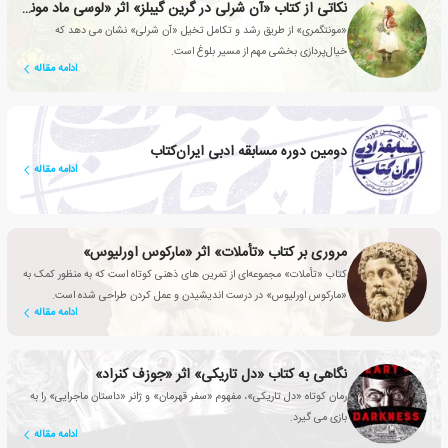
نکاتی از کتاب «آن شرلی در گرین گیبلز» اثر «لوسی ماد مونتگمری»
«مونتگمری» از طریق رشد و تکامل تخیل «آن شرلی» نشان می دهد که
خیال‌پردازی بخشی مهم از مسیر بلوغ است.
ادامه مقاله
دومین دوره مسابقه ادبی ایران‌کتاب
ادامه مقاله
مروری بر کتاب «تأملات» اثر «مارکوس اورلیوس»
کتاب «تأملات» مجموعه‌ای از تمرین های ذهنی کوتاه است که به منظور کمک به
«مارکوس اورلیوس» در درست اندیشیدن و عمل کردن طراحی شده است.
ادامه مقاله
نگاهی به کتاب «دل تاریکی» اثر «جوزف کنراد»
رمان کوتاه «دل تاریکی»، مفهوم «سفر قهرمان» و ژانر «داستان ماجرایی» را به
بازی می گیرد.
ادامه مقاله