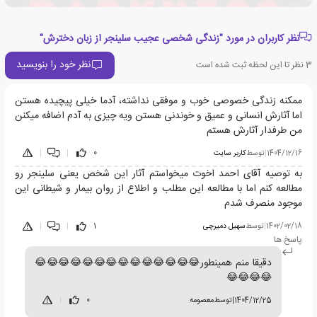
نظر کاربران در مورد "زندگی شخصی عجیب سلینجر از زبان دخترش"
نظر خود را بنویسید
3
نظر تا این لحظه ثبت شده است
ممکنه زندگی خصوصی خوب و موفقی نداشته، آدما خیلی پیچیده هستن
اما آثارش انسانی و عمیق و خوندنی هستن ویه چیزی به آدم اضافه میکنن
من طرفدار آثارش هستم
1404/12/16
|
توسط
کاربر سایت
0
|
|
به توصیه آقای احمد اخوت میخواستم آثار این شخص یعنی سلینجر رو
مطالعه کنم اما با مطالعه این مطلب و اطلاع از روان بیمار و شیطانی این
موجود منصرف شدم
1402/02/18
|
توسط
سهیل دمیرچی
1
|
|
پاسخ ها
دقیقا منم همینطور😂😂😂😂😂😂😂😂😂😂😂😂😂😂
😂😂😂😂
1404/12/25
|
توسط
معصومه
0
|