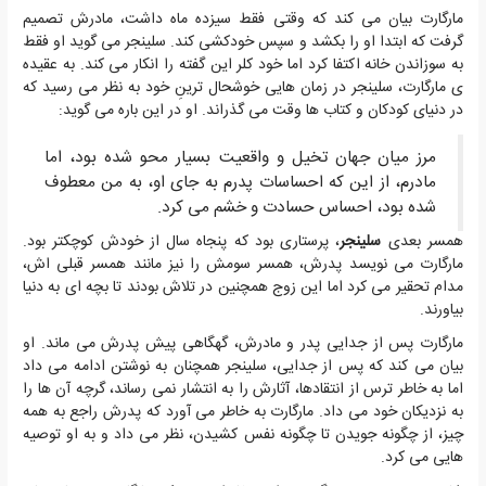
مارگارت بیان می کند که وقتی فقط سیزده ماه داشت، مادرش تصمیم
گرفت که ابتدا او را بکشد و سپس خودکشی کند. سلینجر می گوید او فقط
به سوزاندن خانه اکتفا کرد اما خود کلر این گفته را انکار می کند. به عقیده
ی مارگارت، سلینجر در زمان هایی خوشحال ترینِ خود به نظر می رسید که
در دنیای کودکان و کتاب ها وقت می گذراند. او در این باره می گوید:
مرز میان جهان تخیل و واقعیت بسیار محو شده بود، اما
مادرم، از این که احساسات پدرم به جای او، به من معطوف
شده بود، احساس حسادت و خشم می کرد.
همسر بعدی
سلینجر
، پرستاری بود که پنجاه سال از خودش کوچکتر بود.
مارگارت می نویسد پدرش، همسر سومش را نیز مانند همسر قبلی اش،
مدام تحقیر می کرد اما این زوج همچنین در تلاش بودند تا بچه ای به دنیا
بیاورند.
مارگارت پس از جدایی پدر و مادرش، گهگاهی پیش پدرش می ماند. او
بیان می کند که پس از جدایی، سلینجر همچنان به نوشتن ادامه می داد
اما به خاطر ترس از انتقادها، آثارش را به انتشار نمی رساند، گرچه آن ها را
به نزدیکان خود می داد. مارگارت به خاطر می آورد که پدرش راجع به همه
چیز، از چگونه جویدن تا چگونه نفس کشیدن، نظر می داد و به او توصیه
هایی می کرد.