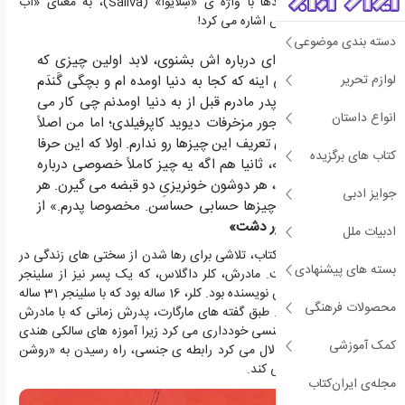
نداشت و سلینجر بعدها با واژه ی «سِلایوا» (Saliva)، به معنای «آب
دهان»، به همسر اولش اشاره می کرد!
دسته بندی موضوعی
اگه جداً می خوای درباره اش بشنوی، لابد اولین چیزی که
لوازم تحریر
می خوای بدونی اینه که کجا به دنیا اومده ام و بچگی گَندَم
چجوری بوده و پدر مادرم قبل از به دنیا اومدنم چی کار می
انواع داستان
کرده ان و از اینجور مزخرفات دیوید کاپرفیلدی؛ اما من اصلاً
حال و حوصله ی تعریف این چیزها رو ندارم. اولا که این حرفا
کتاب های برگزیده
خسته ام می کنه، ثانیا هم اگه یه چیز کاملاً خصوصی درباره
ی پدر مادرم بگم، هر دوشون خونریزیِ دو قبضه می گیرن. هر
جوایز ادبی
دوشون سر این چیزها حسابی حساسن. مخصوصا پدرم.» از
متن کتاب
«ناطور دشت»
ادبیات ملل
مارگارت می گوید این کتاب، تلاشی برای رها شدن از سختی های زندگی در
بسته های پیشنهادی
خانواده اش بوده است. مادرش، کلر داگلاس، که یک پسر نیز از سلینجر
داشت، همسر دوم این نویسنده بود. کلر، 16 ساله بود که با سلینجر 31 ساله
محصولات فرهنگی
در سال 1950 آشنا شد. طبق گفته های مارگارت، پدرش زمانی که با مادرش
آشنا شد، از رابطه ی جنسی خودداری می کرد زیرا آموزه های سالکی هندی
کمک آموزشی
را خوانده بود که استدلال می کرد رابطه ی جنسی، راه رسیدن به «روشن
ضمیری» را مسدود می کند.
مجله‌ی ایران‌کتاب